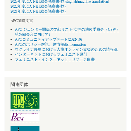
2023年度JCA-NET総会議案書(抄)
English(machine translation)
2022年度JCA-NET総会議案書(抄)
2021年度JCA-NET総会議案書(抄)
APC関連文書
APC ジェンダー関係の文献リスト(女性の地位委員会（CSW）
第67回会合に向けて)
APCコミュニティアップデート(2022/10)
APCのポリシー解説。偽情報disinformation
ウクライナ侵略における人権オンライン支援のための情報源
インターネットにおけるフェミニスト原則
フェミニスト・インターネット・リサーチ白書
関連団体