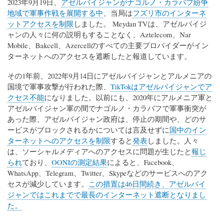
2023年9月19日、
アゼルバイジャンがナゴルノ・カラバフ紛争
地域で軍事作戦を展開する中
、当局は
フズリ市のインターネ
ットアクセスを制限
しました。 Meydan TVは、アゼルバイジ
ャンの人々に何の説明もすることなく、Aztelecom、Nar
Mobile、Bakcell、Azercellのすべての主要プロバイダーがイン
ターネットへのアクセスを遮断したと報道しています。
その1年前、2022年9月14日にアゼルバイジャンとアルメニアの
国境で軍事攻撃が行われた際、
TikTokはアゼルバイジャンでア
クセス不能
になりました。以前にも、2020年にアルメニア軍と
アゼルバイジャン軍の間でナゴルノ・カラバフで軍事衝突が
あった際、アゼルバイジャン政府は、停止の期間や、どのサ
ービスがブロックされるかについては言及せずに
国中のイン
ターネットへのアクセスを制限
すると
発表
しました。人々
は、ソーシャルメディアへのアクセスに問題が生じたと
報じ
られ
ており、
OONIの測定結果
によると、Facebook、
WhatsApp、Telegram、Twitter、Skypeなどのサービスへのアク
セスが減少しています。
この措置は46日間続き、アゼルバイ
ジャンではこれまでで最長のインターネット遮断となりまし
た。