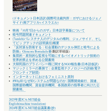
(ドキュメント日本語訳)国際司法裁判所：ガザにおけるジェノ
サイド(南アフリカv.イスラエル)
映画『10月7日からのガザ』日本語字幕版について
暗号問題関連ドキュメント
(7amleh)パレスチナ人のデジタルの権利、ジェノサイド、そし
てビッ グテックの説明責任
|
概要
『反対派を防衛する：社会運動のデジタル弾圧と暗号による
防御』Glencora Borradaile著
(翻訳草稿版)
集団的・差別的な監視を可能にするバイオメトリック技術の
世界的禁止を求める公開書簡
大韓民国のプライバシー権に関するNGO報告書(日本語仮訳)
マジックミラーの裏側で：企業監視テクノロジーの詳細(電子
フロンティア財団)
インターネットにおけるフェミニスト原則
#WhyID なぜIDシステムが問題なのか: 国際開発銀行、国連、
国際援助機関、資金提供機関、各国政府の指導者に向けた公
開書簡。
2025年度JCA-NET総会
English(machine translation)
2024年度JCA-NET総会議案書(抄)