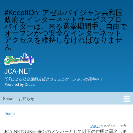
Skip
#KeepItOn: アゼルバイジャン共和国
to
政府とインターネットサービスプロ
main
content
バイダーは、来る選挙期間中、自由で
オープンかつ安全なインターネット
アクセスを維持しなければなりませ
ん
JCA-NET
ICTによる社会運動支援とコミュニケーションの権利を！
Powered by
Drupal
Show — お知らせ
お
知
JCA-NETからのお知らせ
Home
ら
Breadcrumb
せ
Log in
to post comments
JCA-NETは#KeepItOnのメンバーとして以下の声明に署名しま