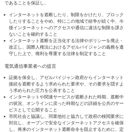
であることを保証し、
インターネットを遮断したり、制限をかけたり、ブロック
したりすることをやめ、特にこの地域で紛争が続く中、今
後インターネットへのアクセスや通信に違法な制限を課さ
ないことを確約すること
インターネット遮断を正当化する法律やポリシーを廃止・
改正し、国際人権法におけるアゼルバイジャンの義務を遵
守した上で、権利を尊重する法律を制定すること
電気通信事業者への提言
証拠を保全し、アゼルバイジャン政府からインターネット
接続を遮断するよう求められた要求や、その要求を隠すよ
う求められた圧力を公表すること
インターネットや関連サービスが遮断された時期、遮断中
の状況、オンラインに戻った時期などの詳細を公共のサー
ビスとして公開すること
市民社会と協議し、同業他社と協力して政府の検閲要求に
対抗し、オープンで安全なインターネットアクセスを確保
し、将来のインターネット遮断命令を阻止するために、定