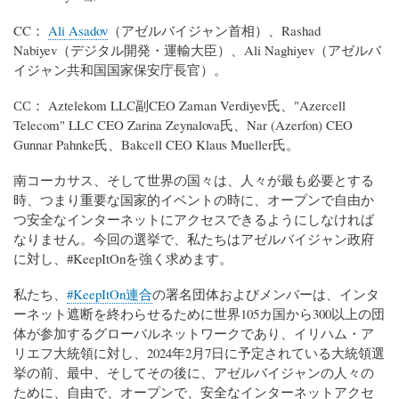
CC：
Ali Asadov
（アゼルバイジャン首相）、Rashad
Nabiyev（デジタル開発・運輸大臣）、Ali Naghiyev（アゼルバ
イジャン共和国国家保安庁長官）。
СС： Aztelekom LLC副CEO Zaman Verdiyev氏、"Azercell
Telecom" LLC CEO Zarina Zeynalova氏、Nar (Azerfon) CEO
Gunnar Pahnke氏、Bakcell CEO Klaus Mueller氏。
南コーカサス、そして世界の国々は、人々が最も必要とする
時、つまり重要な国家的イベントの時に、オープンで自由か
つ安全なインターネットにアクセスできるようにしなければ
なりません。今回の選挙で、私たちはアゼルバイジャン政府
に対し、#KeepItOnを強く求めます。
私たち、
#KeepItOn連合
の署名団体およびメンバーは、インタ
ーネット遮断を終わらせるために世界105カ国から300以上の団
体が参加するグローバルネットワークであり、イリハム・ア
リエフ大統領に対し、2024年2月7日に予定されている大統領選
挙の前、最中、そしてその後に、アゼルバイジャンの人々の
ために、自由で、オープンで、安全なインターネットアクセ