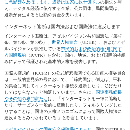
に悪影響を及ぼします。遮断は国家に
数十億ドル
の損失を与
え、デジタル経済に依存する企業、公共団体、民間機関は、
遮断が発生すると巨額の資金を失います。
インターネット遮断は国内法および国際法に違反します
インターネット遮断は、アゼルバイジャン共和国憲法（第47
条、第49条、第50条）、
世界人権宣言
（UDHR）、およびアゼ
ルバイジャンが批准している
市民的および政治的権利に関す
る国際規約
（ICCPR）を含む、国内、地域、および国際的枠組
みによって保証された基本的人権を侵害します。
国際人権規約（ICCPR）の公式解釈機関である国連人権委員会
は、一般的意見第37号において、「締約国は、例えば、平和
的集会に関してインターネット接続を遮断したり、妨げたり
してはならない」と強調しています。さらに、
国連事務総長
やその他の専門家たち
は、「インターネットを一律に遮断し
たり、サービスを一般的に遮断したり、フィルタリングした
りすることは、国連の人権メカニズムによって国際人権法に
違反するとみなされている 」と断言しています。
アゼルバイジャンの国家安全保障局によると
、国内でのTikTok