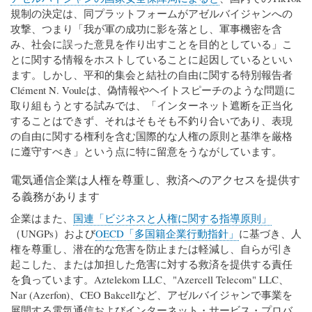
規制の決定は、同プラットフォームがアゼルバイジャンへの
攻撃、つまり「我が軍の成功に影を落とし、軍事機密を含
み、社会に誤った意見を作り出すことを目的としている」こ
とに関する情報をホストしていることに起因しているといい
ます。しかし、平和的集会と結社の自由に関する特別報告者
Clément N. Vouleは、偽情報やヘイトスピーチのような問題に
取り組もうとする試みでは、「インターネット遮断を正当化
することはできず、それはそもそも不釣り合いであり、表現
の自由に関する権利を含む国際的な人権の原則と基準を厳格
に遵守すべき」という点に特に留意をうながしています。
電気通信企業は人権を尊重し、救済へのアクセスを提供す
る義務があります
企業はまた、
国連「ビジネスと人権に関する指導原則」
（UNGPs）および
OECD「多国籍企業行動指針」
に基づき、人
権を尊重し、潜在的な危害を防止または軽減し、自らが引き
起こした、または加担した危害に対する救済を提供する責任
を負っています。Aztelekom LLC、"Azercell Telecom" LLC、
Nar (Azerfon)、CEO Bakcellなど、アゼルバイジャンで事業を
展開する電気通信およびインターネット・サービス・プロバ