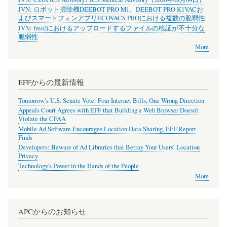
JVN: ロボット掃除機DEEBOT PRO M1、DEEBOT PRO K1VACお
よびスマートフォンアプリECOVACS PROにおける複数の脆弱性
JVN: freo2におけるアップロードするファイルの検証が不十分な
脆弱性
More
EFFからの最新情報
Tomorrow’s U.S. Senate Vote: Four Internet Bills, One Wrong Direction
Appeals Court Agrees with EFF that Building a Web Browser Doesn’t
Violate the CFAA
Mobile Ad Software Encourages Location Data Sharing, EFF Report
Finds
Developers: Beware of Ad Libraries that Betray Your Users’ Location
Privacy
Technology's Power in the Hands of the People
More
APCからのお知らせ