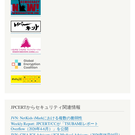
JPCERTからセキュリティ関連情報
JVN: NetKids iMarkにおける複数の脆弱性
Weekly Report: JPCERT/CCが「TSUBAMEレポート
Overflow（2026年4-6月）」を公開
JVN: CISA ICS Advisory / ICS Medical Advisory（2026年08月04日）