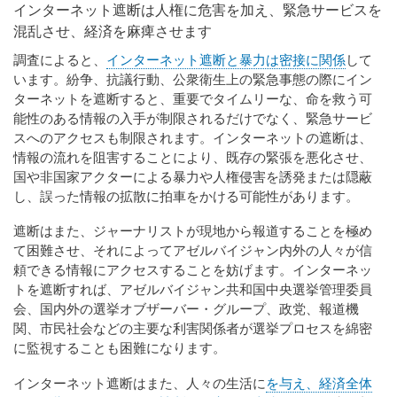
インターネット遮断は人権に危害を加え、緊急サービスを
混乱させ、経済を麻痺させます
調査によると、
インターネット遮断と暴力は密接に関係
して
います。紛争、抗議行動、公衆衛生上の緊急事態の際にイン
ターネットを遮断すると、重要でタイムリーな、命を救う可
能性のある情報の入手が制限されるだけでなく、緊急サービ
スへのアクセスも制限されます。インターネットの遮断は、
情報の流れを阻害することにより、既存の緊張を悪化させ、
国や非国家アクターによる暴力や人権侵害を誘発または隠蔽
し、誤った情報の拡散に拍車をかける可能性があります。
遮断はまた、ジャーナリストが現地から報道することを極め
て困難させ、それによってアゼルバイジャン内外の人々が信
頼できる情報にアクセスすることを妨げます。インターネッ
トを遮断すれば、アゼルバイジャン共和国中央選挙管理委員
会、国内外の選挙オブザーバー・グループ、政党、報道機
関、市民社会などの主要な利害関係者が選挙プロセスを綿密
に監視することも困難になります。
インターネット遮断はまた、人々の生活に
を与え、経済全体