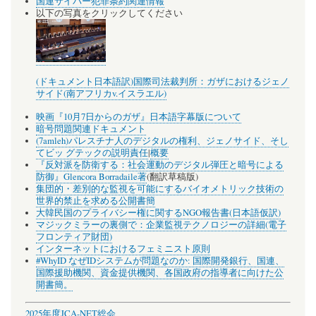
国連サイバー犯罪条約関連情報
以下の写真をクリックしてください
(ドキュメント日本語訳)国際司法裁判所：ガザにおけるジェノ
サイド(南アフリカv.イスラエル)
映画『10月7日からのガザ』日本語字幕版について
暗号問題関連ドキュメント
(7amleh)パレスチナ人のデジタルの権利、ジェノサイド、そし
てビッ グテックの説明責任
|
概要
『反対派を防衛する：社会運動のデジタル弾圧と暗号による
防御』Glencora Borradaile著
(翻訳草稿版)
集団的・差別的な監視を可能にするバイオメトリック技術の
世界的禁止を求める公開書簡
大韓民国のプライバシー権に関するNGO報告書(日本語仮訳)
マジックミラーの裏側で：企業監視テクノロジーの詳細(電子
フロンティア財団)
インターネットにおけるフェミニスト原則
#WhyID なぜIDシステムが問題なのか: 国際開発銀行、国連、
国際援助機関、資金提供機関、各国政府の指導者に向けた公
開書簡。
2025年度JCA-NET総会