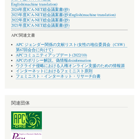
English(machine translation)
2024年度JCA-NET総会議案書(抄)
2023年度JCA-NET総会議案書(抄)
English(machine translation)
2022年度JCA-NET総会議案書(抄)
2021年度JCA-NET総会議案書(抄)
APC関連文書
APC ジェンダー関係の文献リスト(女性の地位委員会（CSW）
第67回会合に向けて)
APCコミュニティアップデート(2022/10)
APCのポリシー解説。偽情報disinformation
ウクライナ侵略における人権オンライン支援のための情報源
インターネットにおけるフェミニスト原則
フェミニスト・インターネット・リサーチ白書
関連団体