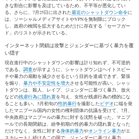
きな割合に影響を及ぼしているため、不平等が悪化してい
る。さらに、7月25日に出された
最近のシャットダウン命令
に
は、ソーシャルメディアサイトやVPNを無制限にブロック
し、政府の検閲を拡大するためだけに存在する「セーフガー
ド」のリストが示されている。
インターネット閉鎖は攻撃とジェンダーに基づく暴力を覆
い隠す
現在進行中のシャットダウンの影響は計り知れず、不可逆的
である。
調査
が示すように、シャットダウンはヘイトスピー
チや暴力の扇動を減少させるという目的を達成できず、緊張
を煽り、
暴力や不安定性を増大
させる可能性が高い。シャッ
トダウンは、殺人、レイプ、ジェンダーに基づく暴力、放火
などの
残虐行為に隠れ蓑
を与え、女性が残虐行為の標的にな
ることも多い。5月初旬の
性的暴行
を撮影した
ビデオ
に端を発
したマニプール国内の女性の権利団体の抗議を受けて、7月、
中央政府はマニプールの暴力に対する沈黙を破った。マニプ
ールでの長期閉鎖は、紛争初期の性的暴力の隠れ蓑となった
だけでなく、女性に対する
身体的暴力
や
オンライン暴力
がエ
スカレートし続けるこの国で、ジェンダーに基づく暴力