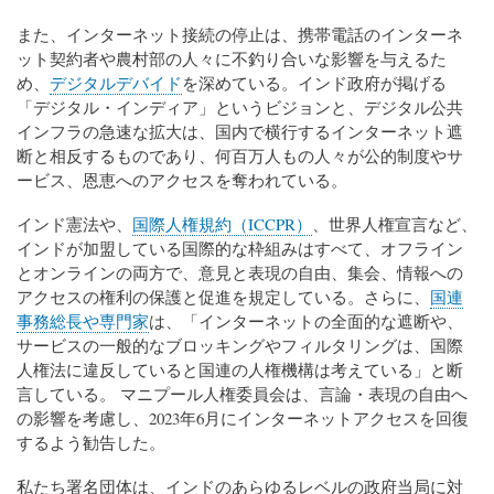
また、インターネット接続の停止は、携帯電話のインターネ
ット契約者や農村部の人々に不釣り合いな影響を与えるた
め、
デジタルデバイド
を深めている。インド政府が掲げる
「デジタル・インディア」というビジョンと、デジタル公共
インフラの急速な拡大は、国内で横行するインターネット遮
断と相反するものであり、何百万人もの人々が公的制度やサ
ービス、恩恵へのアクセスを奪われている。
インド憲法や、
国際人権規約（ICCPR）
、世界人権宣言など、
インドが加盟している国際的な枠組みはすべて、オフライン
とオンラインの両方で、意見と表現の自由、集会、情報への
アクセスの権利の保護と促進を規定している。さらに、
国連
事務総長や専門家
は、「インターネットの全面的な遮断や、
サービスの一般的なブロッキングやフィルタリングは、国際
人権法に違反していると国連の人権機構は考えている」と断
言している。 マニプール人権委員会は、言論・表現の自由へ
の影響を考慮し、2023年6月にインターネットアクセスを回復
するよう勧告した。
私たち署名団体は、インドのあらゆるレベルの政府当局に対