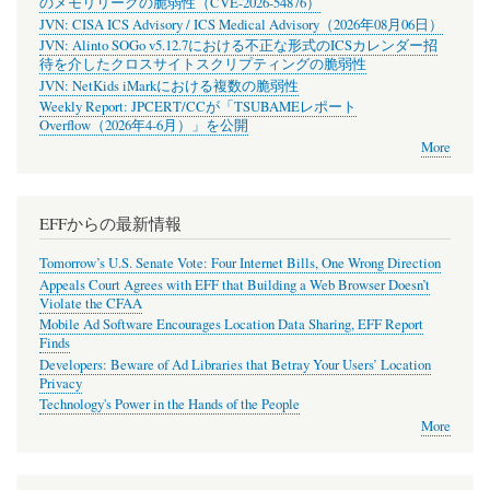
のメモリリークの脆弱性（CVE-2026-54876）
JVN: CISA ICS Advisory / ICS Medical Advisory（2026年08月06日）
JVN: Alinto SOGo v5.12.7における不正な形式のICSカレンダー招
待を介したクロスサイトスクリプティングの脆弱性
JVN: NetKids iMarkにおける複数の脆弱性
Weekly Report: JPCERT/CCが「TSUBAMEレポート
Overflow（2026年4-6月）」を公開
More
EFFからの最新情報
Tomorrow’s U.S. Senate Vote: Four Internet Bills, One Wrong Direction
Appeals Court Agrees with EFF that Building a Web Browser Doesn’t
Violate the CFAA
Mobile Ad Software Encourages Location Data Sharing, EFF Report
Finds
Developers: Beware of Ad Libraries that Betray Your Users’ Location
Privacy
Technology's Power in the Hands of the People
More