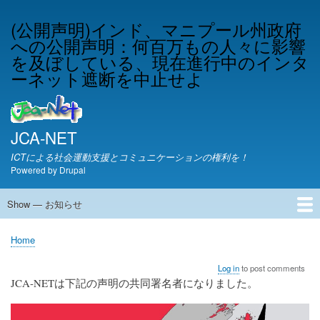
Skip
(公開声明)インド、マニプール州政府
to
への公開声明：何百万もの人々に影響
main
content
を及ぼしている、現在進行中のインタ
ーネット遮断を中止せよ
JCA-NET
ICTによる社会運動支援とコミュニケーションの権利を！
Powered by
Drupal
Show — お知らせ
お
知
JCA-NETからのお知らせ
Home
ら
Breadcrumb
せ
Log in
to post comments
JCA-NETは下記の声明の共同署名者になりました。