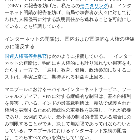
（GBV）の報告を妨げた。私たちの
モニタリング
は、インタ
ーネット閉鎖が報告を妨げ、当局や加害者が人々に対して行
われた人権侵害に対する説明責任から逃れることを可能にし
ていることを強調している。
インターネットの閉鎖は、国内および国際的な人権の枠組
みに違反する
国連人権高等弁務官
は次のように指摘している。 「インター
ネットの遮断は、物的にも人権的にも計り知れない損害をも
たらす」一方で、「雇用、教育、健康、政治参加に対するコ
ストは、事実上常に、期待される利益を上回る」。
マニプールにおけるモバイルインターネットサービス、ソー
シャルメディア、VPNに対する継続的な制限は、基本的権利
を侵害している。インドの最高裁判所は、憲法で保護された
権利を実現するための接続性の重要性を認識し、それが必要
であり、比例的であり、最小限の制限的措置である場合にの
み制限することができ、決して無期限であってはならないと
している。マニプールにおけるインターネット接続の阻害
は、これらすべての点を満たしていない。