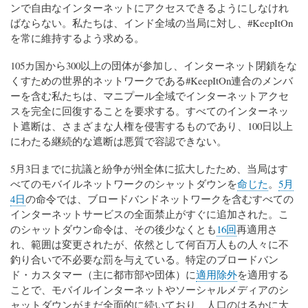
ンで自由なインターネットにアクセスできるようにしなけれ
ばならない。私たちは、インド全域の当局に対し、#KeepItOn
を常に維持するよう求める。
105カ国から300以上の団体が参加し、インターネット閉鎖をな
くすための世界的ネットワークである#KeepItOn連合のメンバ
ーを含む私たちは、マニプール全域でインターネットアクセ
スを完全に回復することを要求する。すべてのインターネッ
ト遮断は、さまざまな人権を侵害するものであり、100日以上
にわたる継続的な遮断は悪質で容認できない。
5月3日までに抗議と紛争が州全体に拡大したため、当局はす
べてのモバイルネットワークのシャットダウンを
命じた
。
5月
4日
の命令では、ブロードバンドネットワークを含むすべての
インターネットサービスの全面禁止がすぐに追加された。こ
のシャットダウン命令は、その後少なくとも
16回
再適用さ
れ、範囲は変更されたが、依然として何百万人もの人々に不
釣り合いで不必要な罰を与えている。特定のブロードバン
ド・カスタマー（主に都市部や団体）に
適用除外
を適用する
ことで、モバイルインターネットやソーシャルメディアのシ
ャットダウンがまだ全面的に続いており、人口のはるかに大