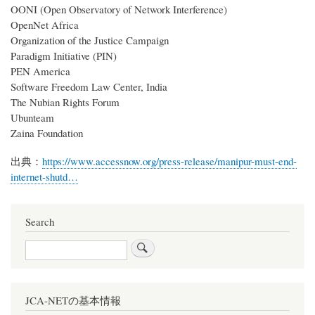
OONI (Open Observatory of Network Interference)
OpenNet Africa
Organization of the Justice Campaign
Paradigm Initiative (PIN)
PEN America
Software Freedom Law Center, India
The Nubian Rights Forum
Ubunteam
Zaina Foundation
出典：
https://www.accessnow.org/press-release/manipur-must-end-
internet-shutd…
Search
Search
JCA-NETの基本情報