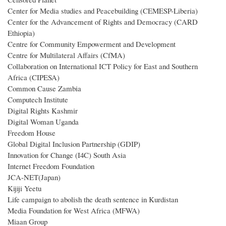
Center for Media studies and Peacebuilding (CEMESP-Liberia)
Center for the Advancement of Rights and Democracy (CARD
Ethiopia)
Centre for Community Empowerment and Development
Centre for Multilateral Affairs (CfMA)
Collaboration on International ICT Policy for East and Southern
Africa (CIPESA)
Common Cause Zambia
Computech Institute
Digital Rights Kashmir
Digital Woman Uganda
Freedom House
Global Digital Inclusion Partnership (GDIP)
Innovation for Change (I4C) South Asia
Internet Freedom Foundation
JCA-NET(Japan)
Kijiji Yeetu
Life campaign to abolish the death sentence in Kurdistan
Media Foundation for West Africa (MFWA)
Miaan Group