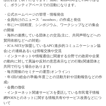
く、ボランティアベースでの活動になります。
・公式ホームページの管理・情報発信
・会員向けのニュース「members」の作成と発信
・年に1〜2回程度、シンポジウム、ワークシップなどの集会
の開催
・海外の連携している団体との交流(主に、共同声明などへの
賛同依頼などへの対処)
・JCA-NETが加盟しているAPC(進歩的コミュニケーション協
会)との連絡あるいは情報交換や交流
・インターネットや情報通信に関連する分野での政府や企業
の動向に対して異論や反対の意思表示などの行動(関連団体と
共同で行なう場合があります)
・毎月開催のセミナーの運営(オンライン)
・年1回の総会の準備(年度ごとの活動方針や活動報告などの作
成)
・会費の徴収
・インターネット関連サービスを委託している市民電子情報
網POENとのネットに関する情報共有やサービス改善などにつ
いて