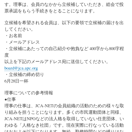
す。理事は、会員のなかから立候補していただき、総会で投
票承認をもらう手続きをとることになります。
立候補を希望される会員は、以下の要領で立候補の届けを出
してください。
・お名前
・メールアドレス
・立候補にあたっての自己紹介や抱負など 400字から800字程
度
以上を下記のメールアドレス宛に送信してください。
board@jca.apc.org
・立候補の締め切り
6月28日一杯
理事についての参考情報
●仕事
理事の仕事は、JCA-NETの会員組織の活動のための様々な取
り組みを担うことになります。多くの市民運動団体と同様、
JCA-NETはNPOなどの法人格を取得していない任意団体、い
わゆる「人格なき社団」です。現在実際に行なっている活動
はおおよそ以下になります。無給。勤務時間などの縛りはな