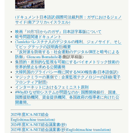
(ドキュメント日本語訳)国際司法裁判所：ガザにおけるジェノ
サイド(南アフリカv.イスラエル)
映画『10月7日からのガザ』日本語字幕版について
暗号問題関連ドキュメント
(7amleh)パレスチナ人のデジタルの権利、ジェノサイド、そし
てビッ グテックの説明責任
|
概要
『反対派を防衛する：社会運動のデジタル弾圧と暗号による
防御』Glencora Borradaile著
(翻訳草稿版)
集団的・差別的な監視を可能にするバイオメトリック技術の
世界的禁止を求める公開書簡
大韓民国のプライバシー権に関するNGO報告書(日本語仮訳)
マジックミラーの裏側で：企業監視テクノロジーの詳細(電子
フロンティア財団)
インターネットにおけるフェミニスト原則
#WhyID なぜIDシステムが問題なのか: 国際開発銀行、国連、
国際援助機関、資金提供機関、各国政府の指導者に向けた公
開書簡。
2025年度JCA-NET総会
English(machine translation)
2024年度JCA-NET総会議案書(抄)
2023年度JCA-NET総会議案書(抄)
English(machine translation)