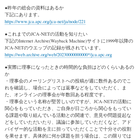
●昨年の総会の資料はあるか
下記にあります。
https://www.jca.apc.org/jca-net/ja/node/221
●これまでのJCA-NETの活動を知りたい
下記のInternet Archive(Wayback Machine)サイトに1999年以降の
JCA-NETのウエッブの記録が残されています。
https://web.archive.org/web/20230000000000*/jca.apc.org
●実際に理事になったときの時間的な負担はどのくらいあるの
か
・理事会のメーリングリストへの投稿が週に数件あるのでこ
れを確認し、場合によっては返事などをしていただく、ま
た、オンラインの理事会が年数回ある程度です。
・理事会という名称が堅苦しいのですが、JCA-NETの活動に
関心をもっていただき、ご自身が日ごろから関心をもってい
る課題や取り組んでいる活動との関連で、意見や問題提起な
どをしていただいたり、議論に参加していただくなど、アド
バイザー的な活動を主に担っていただくことで十分その役割
を果せます。具体的に何か課題を担う場合は、この限りでは