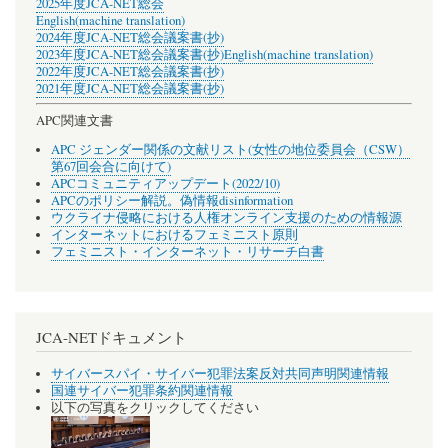
2025年度JCA-NET総会
English(machine translation)
2024年度JCA-NET総会議案書(抄)
2023年度JCA-NET総会議案書(抄)
English(machine translation)
2022年度JCA-NET総会議案書(抄)
2021年度JCA-NET総会議案書(抄)
APC関連文書
APC ジェンダー関係の文献リスト(女性の地位委員会（CSW）
第67回会合に向けて)
APCコミュニティアップデート(2022/10)
APCのポリシー解説。偽情報disinformation
ウクライナ侵略における人権オンライン支援のための情報源
インターネットにおけるフェミニスト原則
フェミニスト・インターネット・リサーチ白書
JCA-NETドキュメント
サイバースパイ・サイバー犯罪法案反対共同声明関連情報
国連サイバー犯罪条約関連情報
以下の写真をクリックしてください