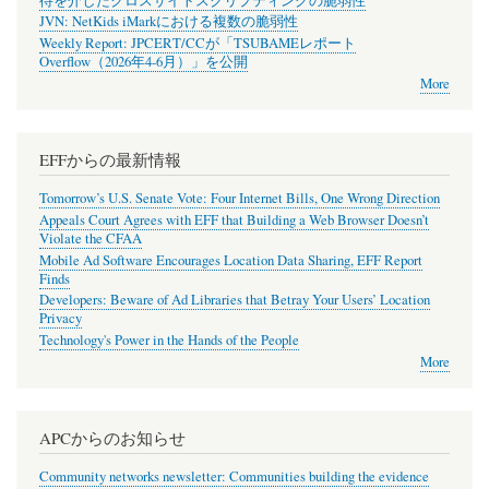
待を介したクロスサイトスクリプティングの脆弱性
JVN: NetKids iMarkにおける複数の脆弱性
Weekly Report: JPCERT/CCが「TSUBAMEレポート
Overflow（2026年4-6月）」を公開
More
EFFからの最新情報
Tomorrow’s U.S. Senate Vote: Four Internet Bills, One Wrong Direction
Appeals Court Agrees with EFF that Building a Web Browser Doesn’t
Violate the CFAA
Mobile Ad Software Encourages Location Data Sharing, EFF Report
Finds
Developers: Beware of Ad Libraries that Betray Your Users’ Location
Privacy
Technology's Power in the Hands of the People
More
APCからのお知らせ
Community networks newsletter: Communities building the evidence