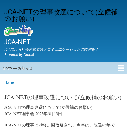
Skip
JCA-NETの理事改選について(立候補
to
のお願い)
main
content
JCA-NET
ICTによる社会運動支援とコミュニケーションの権利を！
Powered by
Drupal
Show — お知らせ
お
知
JCA-NETからのお知らせ
Home
ら
Breadcrumb
せ
JCA-NETの理事改選について(立候補のお願い)
JCA-NETの理事改選について(立候補のお願い)
JCA-NET理事会 2023年6月13日
JCA-NETの理事は2年に1回改選され、今年は、改選の年で