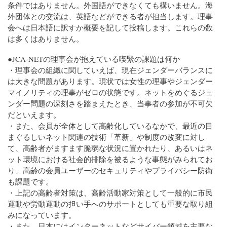
条件ではありません。外国語ができなくても構いません。海
外団体との交流は、英語などができる者が担当します。理事
会へは日本語に訳すか概要を記して投稿します。これらの数
は多くはありません。
●JCA-NETの理事会が抱えている喫緊の課題は何か
・理事会の組織に関していえば、現在ジェンダーバランスに
は大きな問題があります。現状では女性の理事やジェンダー
マイノリティの理事がゼロの状態です。ネットをめぐるジェ
ンダー問題の深刻さを踏まえたとき、当事者の参加が不可欠
だといえます。
・また、会員が全体として高齢化しているなかで、最近の目
まぐるしいネット関連の技術「革新」や制度の改変に対し
て、高齢者がますます脆弱な状況に置かれたり、あるいはネ
ット環境における社会的排除を被るような事態がみられてお
り、高齢の会員ユーザーのセキュリティやプライバシー防衛
も課題です。
・上記の高齢者対策は、高齢活動家対策として一般的に市民
運動や労動運動の担い手へのサポートとしても重要な取り組
みになっています。
・また、日本にはインターネットなどサイバー領域を主要な