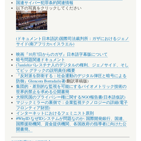
国連サイバー犯罪条約関連情報
以下の写真をクリックしてください
(ドキュメント日本語訳)国際司法裁判所：ガザにおけるジェノ
サイド(南アフリカv.イスラエル)
映画『10月7日からのガザ』日本語字幕版について
暗号問題関連ドキュメント
(7amleh)パレスチナ人のデジタルの権利、ジェノサイド、そし
てビッ グテックの説明責任
|
概要
『反対派を防衛する：社会運動のデジタル弾圧と暗号による
防御』Glencora Borradaile著
(翻訳草稿版)
集団的・差別的な監視を可能にするバイオメトリック技術の
世界的禁止を求める公開書簡
大韓民国のプライバシー権に関するNGO報告書(日本語仮訳)
マジックミラーの裏側で：企業監視テクノロジーの詳細(電子
フロンティア財団)
インターネットにおけるフェミニスト原則
#WhyID なぜIDシステムが問題なのか: 国際開発銀行、国連、
国際援助機関、資金提供機関、各国政府の指導者に向けた公
開書簡。