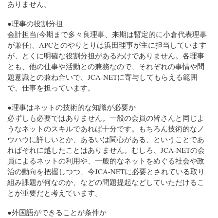
ありません。
●理事の役割分担
会計担当(今期まで多々良理事、来期は暫定的に小倉代表理事
が兼任)、APCとのやりとりは浜田理事が主に担当しています
が、とくに明確な役割分担があるわけでありません。各理事
とも、他の仕事や活動との兼務なので、それぞれの事情や問
題意識との兼ね合いで、JCA-NETに寄与してもらえる範囲
で、仕事を担っています。
●理事はネットの技術的な知識が必要か
必ずしも必要ではありません。一般の会員の皆さんと同じよ
うなネットのスキルであれば十分です。もちろん技術的なノ
ウハウに詳しいとか、あるいは関心がある、ということであ
ればそれに越したことはありません。むしろ、JCA-NETの会
員によるネットの利用や、一般的なネットをめぐる社会や政
治の動向を把握しつつ、今JCA-NETに必要とされている取り
組み課題が何なのか、などの問題提起などしていただけるこ
とが重要だと考えています。
●外国語ができることが条件か