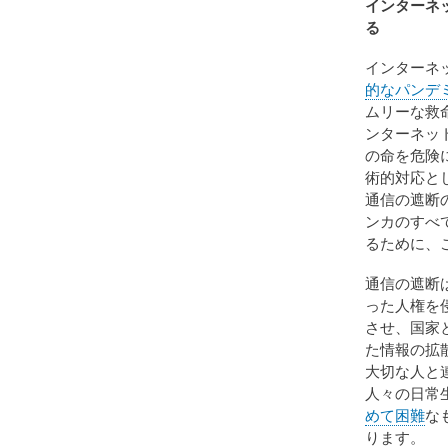
インターネ
る
インターネ
的なパンデ
ムリーな救
ンターネッ
の命を危険
術的対応と
通信の遮断
ンカのすべ
るために、
通信の遮断
った人権を
させ、国家
た情報の拡
大切な人と
人々の日常
めて困難
な
ります。