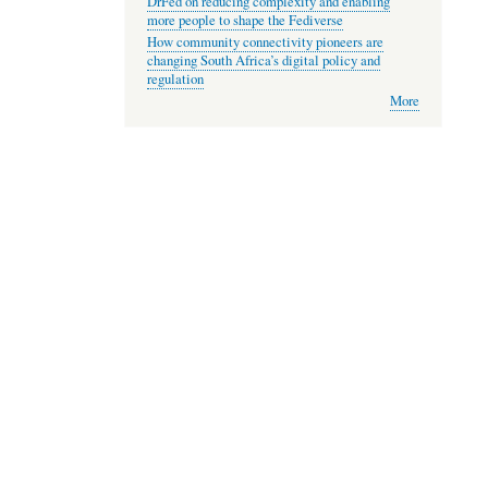
DrFed on reducing complexity and enabling
more people to shape the Fediverse
How community connectivity pioneers are
changing South Africa’s digital policy and
regulation
More