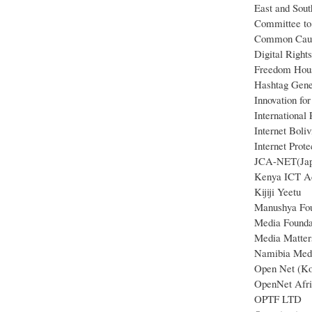
East and Sou
Committee to 
Common Cau
Digital Right
Freedom Hou
Hashtag Gene
Innovation fo
International
Internet Boli
Internet Prote
JCA-NET(Jap
Kenya ICT A
Kijiji Yeetu
Manushya Fou
Media Founda
Media Matter
Namibia Medi
Open Net (Ko
OpenNet Afri
OPTF LTD