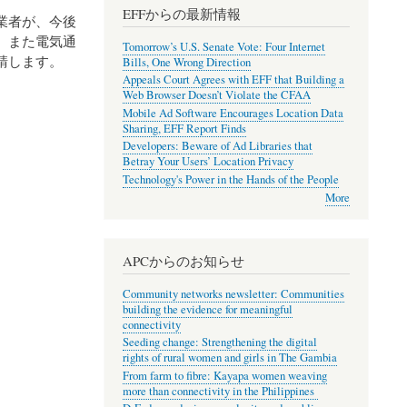
EFFからの最新情報
業者が、今後
、また電気通
Tomorrow’s U.S. Senate Vote: Four Internet
請します。
Bills, One Wrong Direction
Appeals Court Agrees with EFF that Building a
Web Browser Doesn’t Violate the CFAA
Mobile Ad Software Encourages Location Data
Sharing, EFF Report Finds
Developers: Beware of Ad Libraries that
Betray Your Users’ Location Privacy
Technology's Power in the Hands of the People
More
APCからのお知らせ
Community networks newsletter: Communities
building the evidence for meaningful
connectivity
Seeding change: Strengthening the digital
rights of rural women and girls in The Gambia
From farm to fibre: Kayapa women weaving
more than connectivity in the Philippines