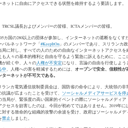
ーネットに自由にアクセスできる状態を維持するよう要請します。
TRCSL議長およびメンバーの皆様、ICTAメンバーの皆様。
05カ国の280以上の団体が参加し、インターネットの遮断をなくす
ーバルネットワーク「
#KeepItOn
」のメンバーであり、スリランカ政
当局に対し、すべての人のための自由なインターネットアクセスを
えも人々の基本的権利と自由を守るよう緊急に訴えるために、ここ
機が続く中、人々の
人権が不安定
になり、言論の自由を行使しよう
オープンで安全、信頼性が
る中
、人権への害を軽減するためには、
ンターネットが不可欠である。
スリランカ電気通信規制委員会は、国防省の命令により、大統領の非
の抗議が広まったことを受けて、
ソーシャルメディアサービスを停
の当局が、緊張度の高い国家的イベントの際にソーシャルメディア
アクセスを妨害したのは、今回が初めてではありません。2019年に
に対する致命的な組織的攻撃の余波を受け、政府はソーシャルメデ
を
禁止
しました。