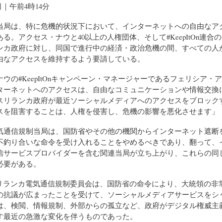
3日｜午前4時14分
当局は、特に危機的状況下において、インターネットへの自由なア
る。アクセス・ナウと40以上の人権団体、そして#KeepItOn連合
ンカ政府に対し、同国で進行中の経済・政治危機の間、すべての人
由なアクセスを維持するよう要請している。
ウの#KeepItOnキャンペーン・マネージャーであるフェリシア・
ターネットへのアクセスは、自由なコミュニケーションや情報交換
スリランカ政府が最近ソーシャルメディアへのアクセスをブロック
スを阻害することは、人権を侵害し、危機の影響を悪化させます」 
気通信規制当局は、国防省やその他の機関からインターネット遮断
不釣り合いな命令を受け入れることをやめるべきであり、翻って、
信サービスプロバイダーを含む関連当局が立ち上がり、これらの同
必要がある。
スリランカ電気通信規制委員会は、国防省の命令により、大統領の非
の抗議が広まったことを受けて、ソーシャルメディアサービスをシ
は、検閲、情報規制、外部からの孤立など、政府がデジタル権威主
す最近の急激な変化を伴うものであった。