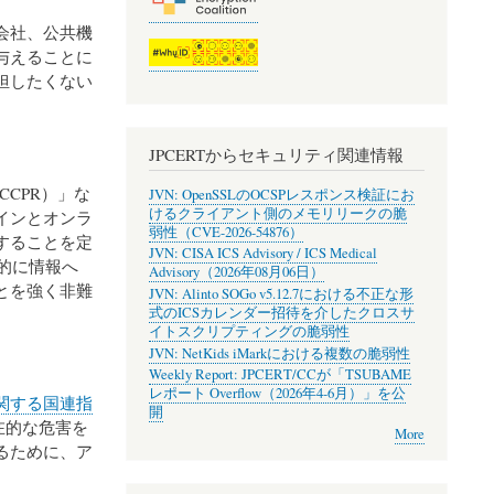
会社、公共機
与えることに
担したくない
JPCERTからセキュリティ関連情報
ICCPR）」な
JVN: OpenSSLのOCSPレスポンス検証にお
けるクライアント側のメモリリークの脆
インとオンラ
弱性（CVE-2026-54876）
することを定
JVN: CISA ICS Advisory / ICS Medical
的に情報へ
Advisory（2026年08月06日）
とを強く非難
JVN: Alinto SOGo v5.12.7における不正な形
式のICSカレンダー招待を介したクロスサ
イトスクリプティングの脆弱性
JVN: NetKids iMarkにおける複数の脆弱性
Weekly Report: JPCERT/CCが「TSUBAME
レポート Overflow（2026年4-6月）」を公
関する国連指
開
在的な危害を
More
るために、ア