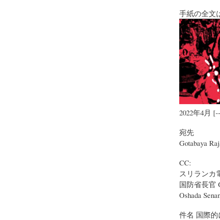
手紙の全文
2022年4月 [-
宛先
Gotabaya 
CC:
スリランカ
国防省長官 G.D
Oshada S
件名 国際