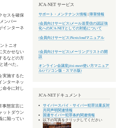
JCA-NET サービス
サポート・メンテナンス情報
|
障害情報
クセスを確保
のメンバー
(会員向けサービス)メール送受信の認証強
がインターネ
化へのJCA-NETとしての対処について
(会員向けサービス)Nextcloudマニュアル
アントニオ
に欠かせない
(会員向けサービス)メーリングリストの開
設
するなどの方
と述べた。
オンライン会議室jitsi-meet使い方マニュア
ル(パソコン版・スマホ版)
を実施するた
インターネッ
じ命令に対し
JCA-NETドキュメント
常事態宣言に
サイバースパイ・サイバー犯罪法案反対
共同声明関連情報
ャットダウン
国連サイバー犯罪条約関連情報
義に陥ってい
以下の写真をクリックしてください