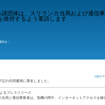
Skip
to
る諸団体は、スリランカ当局および通信
main
を維持するよう要請します
content
権利を！
Log in
to
Tは下記の共同書簡に署名しました。
Onによるプレスリリース
の当局と通信事業者は、危機の間中、インターネットアクセスを確