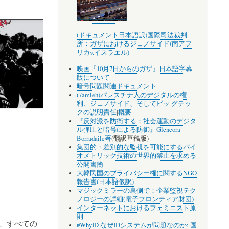
(ドキュメント日本語訳)国際司法裁判
所：ガザにおけるジェノサイド(南アフ
リカv.イスラエル)
映画『10月7日からのガザ』日本語字幕
版について
暗号問題関連ドキュメント
(7amleh)パレスチナ人のデジタルの権
利、ジェノサイド、そしてビッ グテッ
クの説明責任
|
概要
『反対派を防衛する：社会運動のデジタ
ル弾圧と暗号による防御』Glencora
Borradaile著
(翻訳草稿版)
集団的・差別的な監視を可能にするバイ
オメトリック技術の世界的禁止を求める
公開書簡
大韓民国のプライバシー権に関するNGO
報告書(日本語仮訳)
マジックミラーの裏側で：企業監視テク
ノロジーの詳細(電子フロンティア財団)
インターネットにおけるフェミニスト原
則
、すべての
#WhyID なぜIDシステムが問題なのか: 国