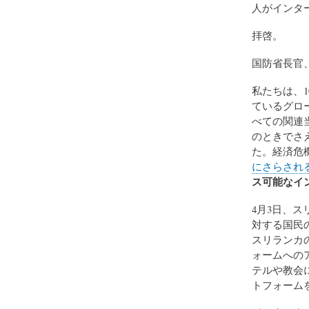
人がインタ
拝啓。
国防省長官、
私たちは、1
ているグロ
べての関連
のときでさ
た。経済危
にさらされ
ス可能なイ
4月3日、
対する国民
スリランカ
ォームへの
テルや教会
トフォーム