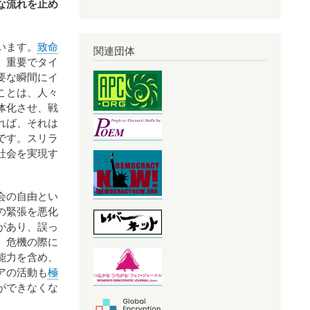
な流れを止め
います。
致命
関連団体
、重要でタイ
要な瞬間にイ
ことは、人々
体化させ、戦
れば、それは
です。スリラ
社会を実現す
会の自由とい
の緊張を悪化
があり、誤っ
、危機の際に
能力を含め、
アの活動も
極
ができなくな