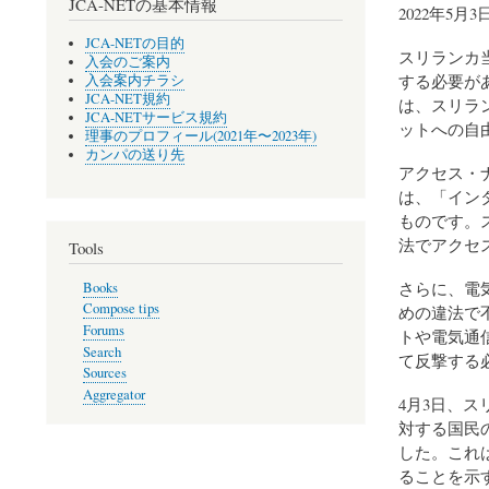
JCA-NETの基本情報
2022年5月
JCA-NETの目的
スリランカ
入会のご案内
する必要があ
入会案内チラシ
JCA-NET規約
は、スリラ
JCA-NETサービス規約
ットへの自
理事のプロフィール(2021年〜2023年)
カンパの送り先
アクセス・ナ
は、「イン
ものです。
法でアクセ
Tools
さらに、電
Books
Compose tips
めの違法で
Forums
トや電気通
Search
て反撃する
Sources
Aggregator
4月3日、
対する国民
した。これ
ることを示