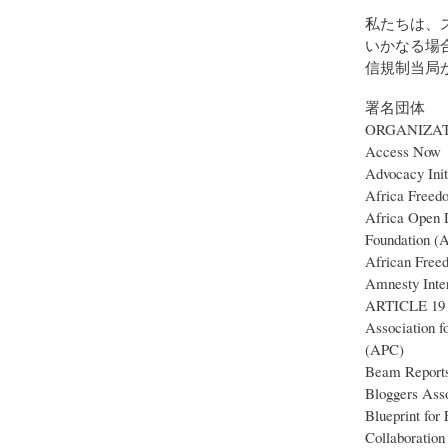
私たちは、
いかなる場
信規制当局
署名団体
ORGANIZA
Access Now
Advocacy Init
Africa Freed
Africa Open D
Foundation 
African Free
Amnesty Inter
ARTICLE 19
Association f
(APC)
Beam Report
Bloggers Ass
Blueprint for
Collaboration 