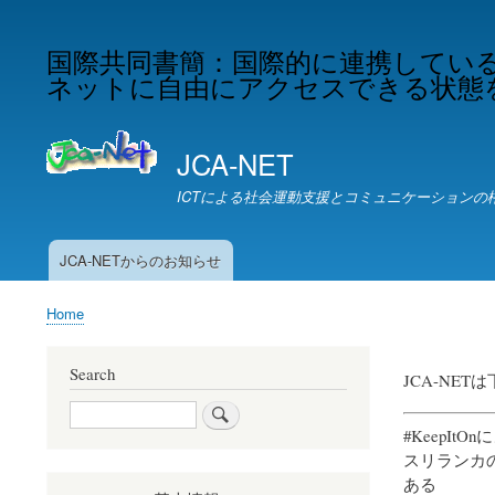
国際共同書簡：国際的に連携してい
ネットに自由にアクセスできる状態
JCA-NET
ICTによる社会運動支援とコミュニケーションの
JCA-NETからのお知らせ
お
知
Home
ら
Breadcrumb
せ
Search
JCA-NE
Search
#KeepIt
スリランカ
ある