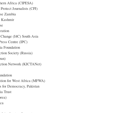
thern Africa (CIPESA)
Protect Journalists (CPJ)
se Zambia
s Kashmir
se
ration
r Change (I4C) South Asia
 Press Centre (IPC)
via Foundation
ction Society (Russia)
an)
ction Network (KICTANet)
ndation
tion for West Africa (MFWA)
s for Democracy, Pakistan
a Trust
rea)
ca