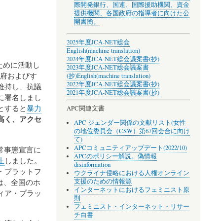
際開発銀行、国連、国際援助機関、資金
提供機関、各国政府の指導者に向けた公
開書簡。
2025年度JCA-NET総会
English(machine translation)
2024年度JCA-NET総会議案書(抄)
ために活動し
2023年度JCA-NET総会議案書
府およびす
(抄)
English(machine translation)
2022年度JCA-NET総会議案書(抄)
維持し、抗議
2021年度JCA-NET総会議案書(抄)
に署名しまし
とすると
暴力
APC関連文書
高く、アクセ
APC ジェンダー関係の文献リスト(女性
の地位委員会（CSW）第67回会合に向け
て)
APCコミュニティアップデート(2022/10)
常事態宣言に
APCのポリシー解説。偽情報
止
しました。
disinformation
・プラットフ
ウクライナ侵略における人権オンライン
は、全国のホ
支援のための情報源
インターネットにおけるフェミニスト原
ィア・プラッ
則
フェミニスト・インターネット・リサー
チ白書