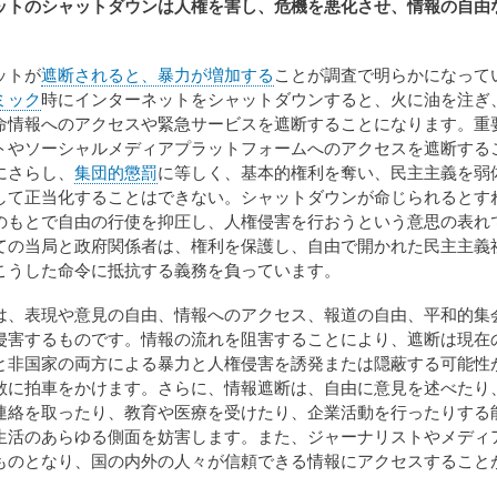
ットのシャットダウンは人権を害し、危機を悪化させ、情報の自由
ットが
遮断されると、暴力が増加する
ことが調査で明らかになって
ミック
時にインターネットをシャットダウンすると、火に油を注ぎ
命情報へのアクセスや緊急サービスを遮断することになります。重
トやソーシャルメディアプラットフォームへのアクセスを遮断する
にさらし、
集団的懲罰
に等しく、基本的権利を奪い、民主主義を弱
して正当化することはできない。シャットダウンが命じられるとす
のもとで自由の行使を抑圧し、人権侵害を行おうという意思の表れ
ての当局と政府関係者は、権利を保護し、自由で開かれた民主主義
こうした命令に抵抗する義務を負っています。
は、表現や意見の自由、情報へのアクセス、報道の自由、平和的集
侵害するものです。情報の流れを阻害することにより、遮断は現在
と非国家の両方による暴力と人権侵害を誘発または隠蔽する可能性
散に拍車をかけます。さらに、情報遮断は、自由に意見を述べたり
連絡を取ったり、教育や医療を受けたり、企業活動を行ったりする
生活のあらゆる側面を妨害します。また、ジャーナリストやメディ
ものとなり、国の内外の人々が信頼できる情報にアクセスすること