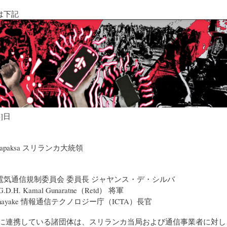
は下記
-]日
Rajapaksa スリランカ大統領
電気通信規制委員会 委員長 ジャヤンス・デ・シルバ
.H. Kamal Gunaratne（Retd） 将軍
enanayake 情報通信テクノロジー庁（ICTA）長官
的に連携している諸団体は、スリランカ当局および通信事業者に対し