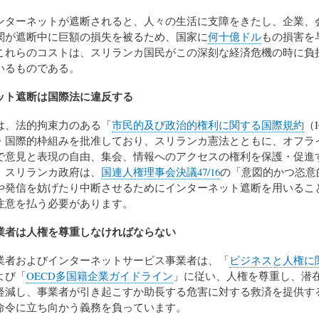
ンターネットが遮断されると、人々の生活に支障をきたし、企業、
関が遮断中に巨額の損失を被るため、国家に
何十億ドル
もの損害を
これらのコストは、スリランカ国民がこの深刻な経済危機の時に負
いるものである。
ット遮断は国際法に違反する
は、法的拘束力のある「
市民的及び政治的権利に関する国際規約
（
・国際的枠組みを批准しており、スリランカ憲法とともに、オフラ
で意見と表現の自由、集会、情報へのアクセスの権利を保護・促進
。スリランカ政府は、
国連人権理事会決議47/16
の「意図的かつ恣意
や発信を妨げたり中断させるためにインターネット遮断を用いるこ
注意を払う必要があります。
業者は人権を尊重しなければならない
業者およびインターネットサービス事業者は、「
ビジネスと人権に
よび「
OECD多国籍企業ガイドライン
」に従い、人権を尊重し、潜
軽減し、事業者が引き起こすか助長する危害に対する救済を提供す
命令に立ち向かう義務を負っています。