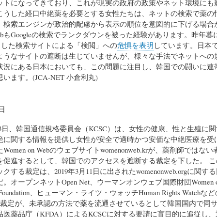
ットになってきており、これが現実の政府の政策やネット環境にも
こうした経口中絶薬を必要とする女性たちは、ネットの検索で薬の
、検索エンジンが政治的配慮から表示の順位を意図的に下げる場合
n webもGoogleの検索でランクダウンを被った経験があります。昨年暮にwo
こうした検索サイトによる「検閲」への
危惧を表明
しています。日本
ようなサイトの遮断は生じていませんが、様々な手法でネットへの
状況にある日本においても、この問題に注目し、韓国での闘いに連
ます。(JCA-NET 小倉利丸)
0日
2月13日、韓国通信規格委員会（KCSC）は、女性の健康、性と生殖に
絶に関する情報を提供し女性が安全で適時かつ安価な中絶医療を受
omen on Webのウェブサイトwomenonweb.krが、薬剤師では
を促進するとして、韓国でのアクセスを遮断する裁定を下した。 こ
する裁定は、2019年3月11日に出されたwomenonweb.orgに関
。オープンネットOpen Net、ウーマンオンウェブ国際財団Women on
ional Foundation、ヒューマン・ライツ・ウォッチHuman Rights Watc
Cの裁定が、未承認の方法で薬を流通させているとして韓国国内で同
品医薬品庁（KFDA）によるKCSCに対する要請に盲目的に追従し