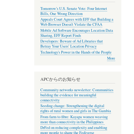
Tomorrow’s U.S. Senate Vote: Four Internet
Bills, One Wrong Direction
Appeals Court Agrees with EFF that Building a
Web Browser Doesn’t Violate the CFAA
Mobile Ad Software Encourages Location Data
Sharing, EFF Report Finds
Developers: Beware of Ad Libraries that
Betray Your Users’ Location Privacy
Technology's Power in the Hands of the People
More
APCからのお知らせ
Community networks newsletter: Communities
building the evidence for meaningful
connectivity
Seeding change: Strengthening the digital
rights of rural women and girls in The Gambia
From farm to fibre: Kayapa women weaving
more than connectivity in the Philippines
DrFed on reducing complexity and enabling
more people to shape the Fediverse