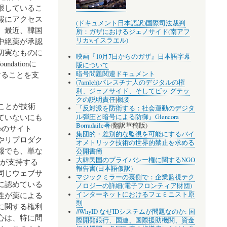
限しているこ
報にアクセス
(ドキュメント日本語訳)国際司法裁判
。最近、韓国
所：ガザにおけるジェノサイド(南アフ
リカv.イスラエル)
中絶薬が承認
切実なものに
映画『10月7日からのガザ』日本語字幕
ndationに
版について
することを支
暗号問題関連ドキュメント
(7amleh)パレスチナ人のデジタルの権
利、ジェノサイド、そしてビッ グテッ
クの説明責任
|
概要
ことが技術
『反対派を防衛する：社会運動のデジタ
ていないにも
ル弾圧と暗号による防御』Glencora
Borradaile著
(翻訳草稿版)
bのサイト
集団的・差別的な監視を可能にするバイ
やリプロダク
オメトリック技術の世界的禁止を求める
報でも、単な
公開書簡
大韓民国のプライバシー権に関するNGO
関が支持する
報告書(日本語仮訳)
同じウェブサ
マジックミラーの裏側で：企業監視テク
に認めている
ノロジーの詳細(電子フロンティア財団)
性が薬による
インターネットにおけるフェミニスト原
則
に関する権利
#WhyID なぜIDシステムが問題なのか: 国
心は、特に問
際開発銀行、国連、国際援助機関、資金