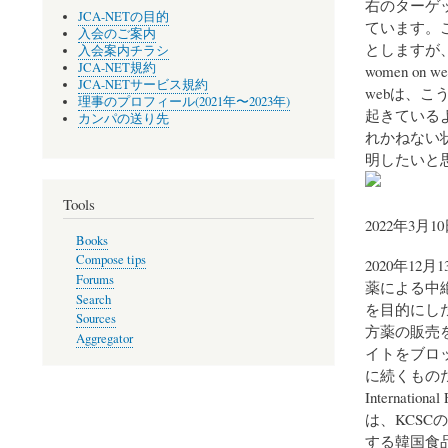
右のターゲ
JCA-NETの目的
ています。
入会のご案内
としますが
入会案内チラシ
JCA-NET規約
women o
JCA-NETサービス規約
webは、
理事のプロフィール(2021年〜2023年)
起きている
カンパの送り先
れかねない
明したいと思い
Tools
2022年3月1
Books
Compose tips
2020年1
Forums
薬による中
Search
を目的にしたW
Sources
方薬の販売
Aggregator
イトをブロック
に続くものだ
Internat
は、KCS
する韓国食