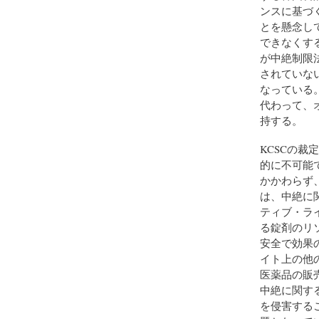
ンスに基づ
とを懸念し
できなくす
が中絶制限
されていな
なっている。した
代わって、
持する。
KCSCの
的に不可能
かかわらず、
は、中絶に
ティブ・ラ
る錠剤のリ
安全で効果
イト上の他
医薬品の販
中絶に関す
を侵害する