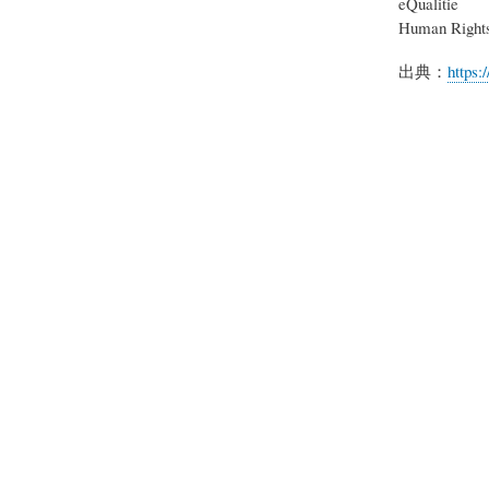
eQualitie
Human Right
出典：
https: