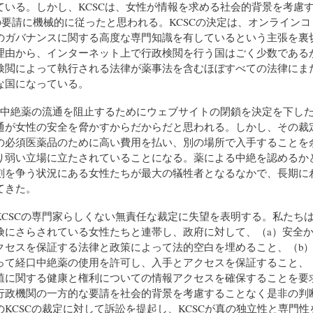
ている。しかし、KCSCは、女性が情報を求める社会的背景を考慮
Aの要請に機械的に従ったと思われる。KCSCの決定は、オンライン
のガバナンスに関する高度な専門知識を有しているという主張を裏
理由から、インターネット上で行政検閲を行う国はごく少数である
検閲によって執行される法律が薬事法を含むほぼすべての法律にま
な国になっている。
経口中絶薬の流通を阻止するためにウェブサイトの閉鎖を決定を下し
通が女性の安全を脅かすからだからだと思われる。しかし、その裁
の必須医薬品のために高い費用を払い、別の場所で入手することを
り弱い立場に立たされていることになる。薬による中絶を認めるか
刻を争う状況にある女性たちが最大の犠牲者となるなかで、長期に
てきた。
KCSCの専門家らしくない無責任な裁定に失望を表明する。私たち
険にさらされている女性たちと連帯し、政府に対して、（a）安全
クセスを保証する法律と政策によって法的空白を埋めること、（b）
って経口中絶薬の使用を許可し、入手とアクセスを保証すること、
殖に関する健康と権利についての情報アクセスを確保することを要
行政機関の一方的な要請を社会的背景を考慮することなく是非の判
のKCSCの裁定に対して訴訟を提起し、KCSCが真の独立性と専門性