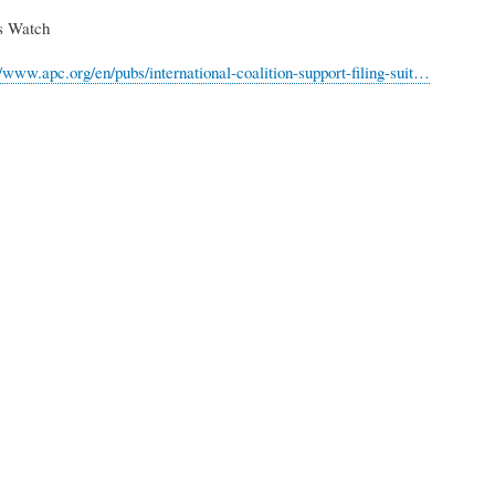
s Watch
//www.apc.org/en/pubs/international-coalition-support-filing-suit…