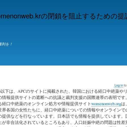
Skip
to
omenonweb.krの閉鎖を阻止するた
main
content
権利を！
Log in
to
き)以下は、APCのサイトに掲載された、韓国における経口中絶薬や
の情報提供サイトの遮断への抗議と裁判支援の国際連帯の表明です
る経口中絶薬のオンライン処方や情報提供サイト
womenonweb.org
は
世界各国の女性たちに、経口中絶薬についての情報やオンラインで
の提供などを行なっています。日本語でも情報を提供しています。
上が非合法化されているところもあり、人口妊娠中絶の問題は性差