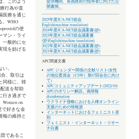
は、このよう
提供機関、各国政府の指導者に向けた公
開書簡。
医療行為や直
隔医療を通じ
2025年度JCA-NET総会
る。WHO
English(machine translation)
ostolの使
2024年度JCA-NET総会議案書(抄)
ーマン・ライ
2023年度JCA-NET総会議案書
(抄)
English(machine translation)
、一般的にセ
2022年度JCA-NET総会議案書(抄)
実現を妨げる
2021年度JCA-NET総会議案書(抄)
APC関連文書
ない。
APC ジェンダー関係の文献リスト(女性
場合、取引は
の地位委員会（CSW）第67回会合に向け
て)
と同様に、韓
APCコミュニティアップデート(2022/10)
の配送を幇助
APCのポリシー解説。偽情報
に行き過ぎで
disinformation
men on
ウクライナ侵略における人権オンライン
支援のための情報源
意で好きな金
インターネットにおけるフェミニスト原
情報の維持と
則
フェミニスト・インターネット・リサー
チ白書
集団であるこ