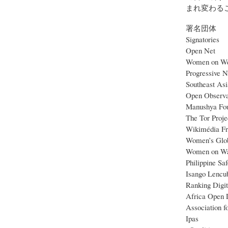
まれ変わる
署名団体
Signatories
Open Net
Women on Web
Progressive N
Southeast As
Open Observa
Manushya Fou
The Tor Proje
Wikimédia Fr
Women’s Glob
Women on W
Philippine Sa
Isango Lencu
Ranking Digit
Africa Open 
Association 
Ipas