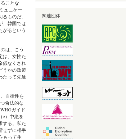
することな
コミュニケー
関連団体
切るものだ。
が、韓国では
たがるという
たのは、こう
定は、女性た
余儀なくされ
どうかの政策
わたって先延
は、自律性を
かつ合法的な
WHOガイド
（c）中絶を
求する。私た
断せずに相手
をもって生