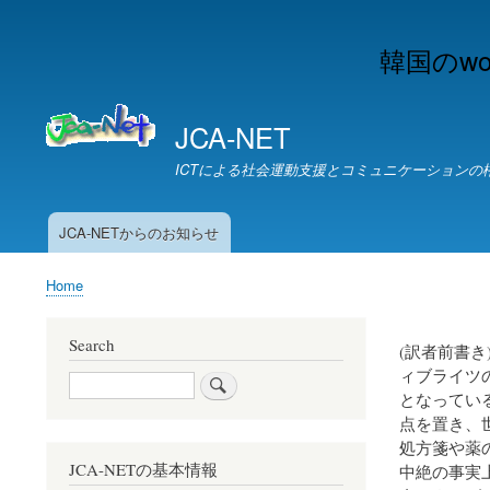
韓国のw
JCA-NET
ICTによる社会運動支援とコミュニケーションの
JCA-NETからのお知らせ
お
知
Home
ら
Breadcrumb
せ
Search
(訳者前書
ィブライツ
Search
となってい
点を置き、
処方箋や薬
JCA-NETの基本情報
中絶の事実