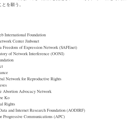
ことを願う。
 International Foundation
etwork Center Jinbonet
ia Freedom of Expression Network (SAFEnet)
tory of Network Interference (OONI)
ndation
ct
ance
al Network for Reproductive Rights
aves
fe Abortion Advocacy Network
be Ko
al Rights
Data and Internet Research Foundation (AODIRF)
for Progressive Communications (APC)