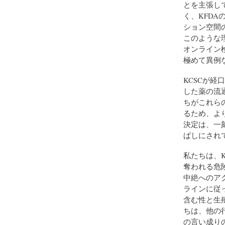
とを主張し
く、KFD
ション空間
このような
オンライン
極めて異例
KCSCが
した薬の流
ちがこれら
るため、よ
決定は、一
ばしにされ
私たちは、
奪われる危
中絶へのア
ラインに従
含む性と生
ちは、他の
の言い成り