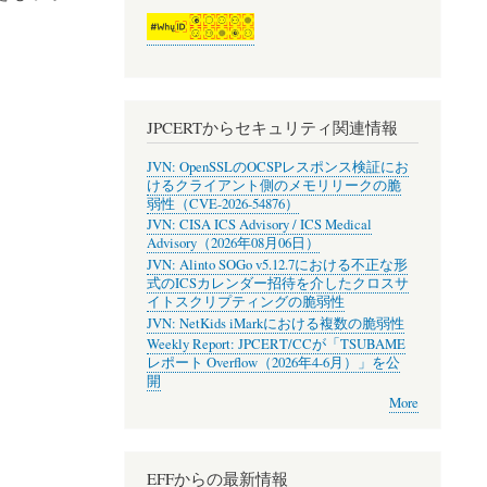
JPCERTからセキュリティ関連情報
JVN: OpenSSLのOCSPレスポンス検証にお
けるクライアント側のメモリリークの脆
弱性（CVE-2026-54876）
JVN: CISA ICS Advisory / ICS Medical
Advisory（2026年08月06日）
JVN: Alinto SOGo v5.12.7における不正な形
式のICSカレンダー招待を介したクロスサ
イトスクリプティングの脆弱性
JVN: NetKids iMarkにおける複数の脆弱性
Weekly Report: JPCERT/CCが「TSUBAME
レポート Overflow（2026年4-6月）」を公
開
More
EFFからの最新情報