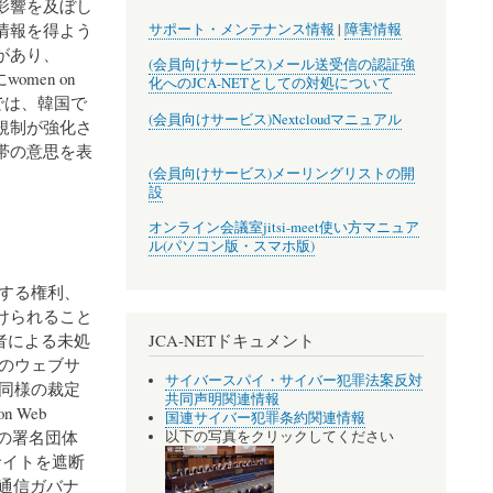
影響を及ぼし
情報を得よう
サポート・メンテナンス情報
|
障害情報
があり、
(会員向けサービス)メール送受信の認証強
men on
化へのJCA-NETとしての対処について
では、韓国で
(会員向けサービス)Nextcloudマニュアル
規制が強化さ
帯の意思を表
(会員向けサービス)メーリングリストの開
設
オンライン会議室jitsi-meet使い方マニュア
ル(パソコン版・スマホ版)
関する権利、
けられること
JCA-NETドキュメント
ない者による未処
のウェブサ
サイバースパイ・サイバー犯罪法案反対
する同様の裁定
共同声明関連情報
 Web
国連サイバー犯罪条約関連情報
hなどの署名団体
以下の写真をクリックしてください
サイトを遮断
、通信ガバナ