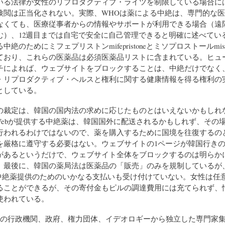
いる法律が女性のリプロダクティブ・ライツを制限している場合に
検閲は正当化されない。実際、WHOは薬による中絶は、専門的な
なくても、医療従事者からの情報やサポートが利用できる場合（遠
む）、12週目までは自宅で安全に自己管理できると明確に述べてい
絶のためにミフェプリストンmifepristoneとミソプロストールmisopr
ており、これらの医薬品は必須医薬品リストに含まれている。ヒュ
チによれば、ウェブサイトをブロックすることは、中絶だけでなく
・リプロダクティブ・ヘルスと権利に関する健康情報を得る権利の
としている。
の裁定は、韓国の国内法の求めに応じたものとはいえないかもしれ
On Webが提供する中絶薬は、韓国国外に配送されるかもしれず、その
行われるわけではないので、薬を購入するために国境を往復するの
を厳格に遵守する必要はない。ウェブサイトの1ページが韓国行き
があるというだけで、ウェブサイト全体をブロックするのは明らか
最後に、韓国の薬局法は医薬品の「販売」のみを規制しているが、Wo
用中絶薬提供のためのいかなる支払いも受け付けていない。女性は任
ることができるが、その寄付金もピルの調達費用には充てられず、
使われている。
、他の行政機関、政府、権力団体、イデオロギーから独立した専門家