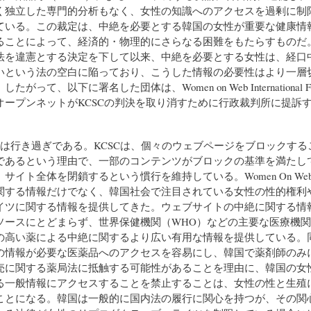
く独立した専門的分析もなく、女性の知識へのアクセスを過剰に制
ている。この裁定は、中絶を必要とする韓国の女性が重要な健康情
ることによって、経済的・物理的にさらなる困難をもたらすものだ
法を違憲とする決定を下して以来、中絶を必要とする女性は、経口
いという法の空白に陥っており、こうした情報の必要性はより一層
がって、以下に署名した団体は、Women on Web International Fou
オープンネットがKCSCの判決を取り消すために行政裁判所に提訴
裁定は行き過ぎである。KCSCは、個々のウェブページをブロックする
であるという理由で、一部のコンテンツがブロックの基準を満たし
サイト全体を閉鎖するという慣行を維持している。Women On We
関する情報だけでなく、韓国社会で注目されている女性の性的権利
イツに関する情報を提供してきた。ウェブサイトの中絶に関する情
ソースにとどまらず、世界保健機関（WHO）などの主要な医療機
の高い薬による中絶に関するより広い有用な情報を提供している。
の情報が必要な医薬品へのアクセスを容易にし、韓国で薬剤師のみ
売に関する薬局法に抵触する可能性があることを理由に、韓国の女
る一般情報にアクセスすることを禁止することは、女性の性と生殖
ことになる。韓国は一般的に国内法の履行に関心を持つが、その関