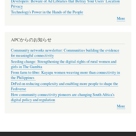
Developers: Beware of Ad Libraries that Betray Your Users’ Location
Privacy
Technology's Power in the Hands of the People
More
APCからのお知らせ
Community networks newsletter: Communities building the evidence
for meaningful connectivity
Seeding change: Strengthening the digital rights of rural women and
girls in The Gambia
From farm to fibre: Kayapa women weaving more than connectivity in
the Philippines
DrFed on reducing complexity and enabling more people to shape the
Fediverse
How community connectivity pioneers are changing South Africa’s
digital policy and regulation
More