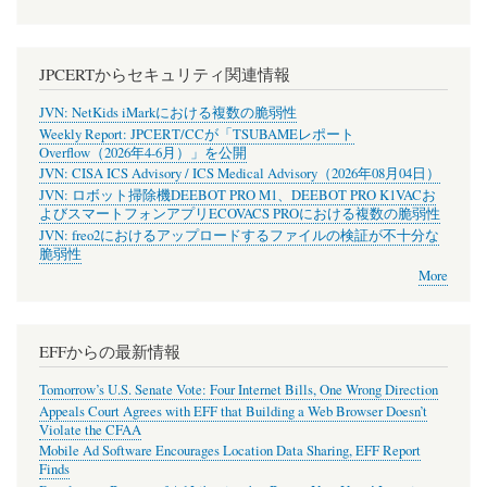
JPCERTからセキュリティ関連情報
JVN: NetKids iMarkにおける複数の脆弱性
Weekly Report: JPCERT/CCが「TSUBAMEレポート
Overflow（2026年4-6月）」を公開
JVN: CISA ICS Advisory / ICS Medical Advisory（2026年08月04日）
JVN: ロボット掃除機DEEBOT PRO M1、DEEBOT PRO K1VACお
よびスマートフォンアプリECOVACS PROにおける複数の脆弱性
JVN: freo2におけるアップロードするファイルの検証が不十分な
脆弱性
More
EFFからの最新情報
Tomorrow’s U.S. Senate Vote: Four Internet Bills, One Wrong Direction
Appeals Court Agrees with EFF that Building a Web Browser Doesn’t
Violate the CFAA
Mobile Ad Software Encourages Location Data Sharing, EFF Report
Finds