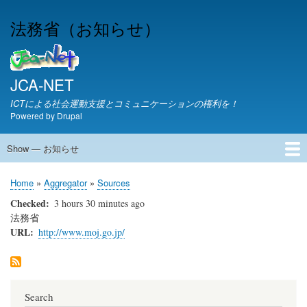
Skip
法務省（お知らせ）
to
main
content
JCA-NET
ICTによる社会運動支援とコミュニケーションの権利を！
Powered by
Drupal
Show — お知らせ
お
知
JCA-NETからのお知らせ
Home
Aggregator
Sources
ら
Breadcrumb
せ
Checked
3 hours 30 minutes ago
法務省
URL
http://www.moj.go.jp/
Search