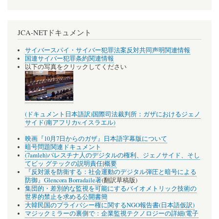
JCA-NETドキュメント
サイバースパイ・サイバー犯罪法案反対共同声明関連情報
国連サイバー犯罪条約関連情報
以下の写真をクリックしてください
(ドキュメント日本語訳)国際司法裁判所：ガザにおけるジェノ
サイド(南アフリカv.イスラエル)
映画『10月7日からのガザ』日本語字幕版について
暗号問題関連ドキュメント
(7amleh)パレスチナ人のデジタルの権利、ジェノサイド、そし
てビッ グテックの説明責任
|
概要
『反対派を防衛する：社会運動のデジタル弾圧と暗号による
防御』Glencora Borradaile著
(翻訳草稿版)
集団的・差別的な監視を可能にするバイオメトリック技術の
世界的禁止を求める公開書簡
大韓民国のプライバシー権に関するNGO報告書(日本語仮訳)
マジックミラーの裏側で：企業監視テクノロジーの詳細(電子