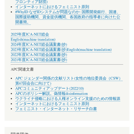
フロンティア財団)
インターネットにおけるフェミニスト原則
#WhyID なぜIDシステムが問題なのか: 国際開発銀行、国連、
国際援助機関、資金提供機関、各国政府の指導者に向けた公
開書簡。
2025年度JCA-NET総会
English(machine translation)
2024年度JCA-NET総会議案書(抄)
2023年度JCA-NET総会議案書(抄)
English(machine translation)
2022年度JCA-NET総会議案書(抄)
2021年度JCA-NET総会議案書(抄)
APC関連文書
APC ジェンダー関係の文献リスト(女性の地位委員会（CSW）
第67回会合に向けて)
APCコミュニティアップデート(2022/10)
APCのポリシー解説。偽情報disinformation
ウクライナ侵略における人権オンライン支援のための情報源
インターネットにおけるフェミニスト原則
フェミニスト・インターネット・リサーチ白書