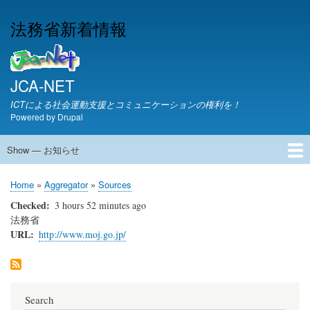
Skip
法務省新着情報
to
main
content
JCA-NET
ICTによる社会運動支援とコミュニケーションの権利を！
Powered by
Drupal
Show — お知らせ
お
知
JCA-NETからのお知らせ
Home
Aggregator
Sources
ら
Breadcrumb
せ
Checked
3 hours 52 minutes ago
法務省
URL
http://www.moj.go.jp/
Search