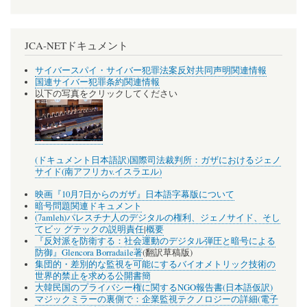
JCA-NETドキュメント
サイバースパイ・サイバー犯罪法案反対共同声明関連情報
国連サイバー犯罪条約関連情報
以下の写真をクリックしてください
(ドキュメント日本語訳)国際司法裁判所：ガザにおけるジェノ
サイド(南アフリカv.イスラエル)
映画『10月7日からのガザ』日本語字幕版について
暗号問題関連ドキュメント
(7amleh)パレスチナ人のデジタルの権利、ジェノサイド、そし
てビッ グテックの説明責任
|
概要
『反対派を防衛する：社会運動のデジタル弾圧と暗号による
防御』Glencora Borradaile著
(翻訳草稿版)
集団的・差別的な監視を可能にするバイオメトリック技術の
世界的禁止を求める公開書簡
大韓民国のプライバシー権に関するNGO報告書(日本語仮訳)
マジックミラーの裏側で：企業監視テクノロジーの詳細(電子