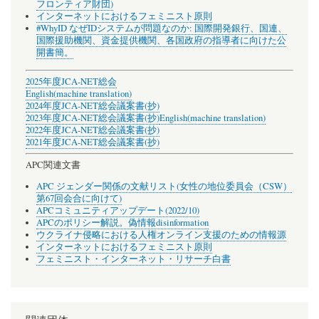
フロンティア財団)
インターネットにおけるフェミニスト原則
#WhyID なぜIDシステムが問題なのか: 国際開発銀行、国連、
国際援助機関、資金提供機関、各国政府の指導者に向けた公
開書簡。
2025年度JCA-NET総会
English(machine translation)
2024年度JCA-NET総会議案書(抄)
2023年度JCA-NET総会議案書(抄)
English(machine translation)
2022年度JCA-NET総会議案書(抄)
2021年度JCA-NET総会議案書(抄)
APC関連文書
APC ジェンダー関係の文献リスト(女性の地位委員会（CSW）
第67回会合に向けて)
APCコミュニティアップデート(2022/10)
APCのポリシー解説。偽情報disinformation
ウクライナ侵略における人権オンライン支援のための情報源
インターネットにおけるフェミニスト原則
フェミニスト・インターネット・リサーチ白書