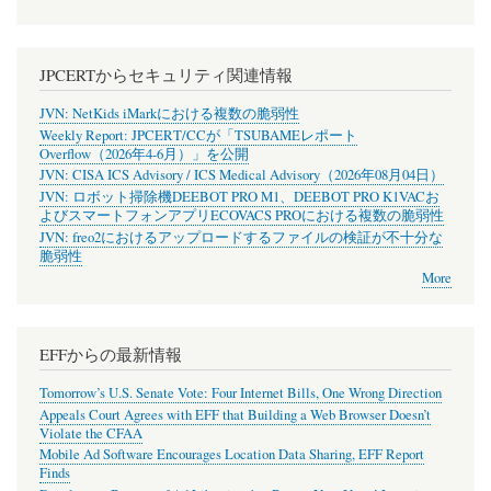
JPCERTからセキュリティ関連情報
JVN: NetKids iMarkにおける複数の脆弱性
Weekly Report: JPCERT/CCが「TSUBAMEレポート
Overflow（2026年4-6月）」を公開
JVN: CISA ICS Advisory / ICS Medical Advisory（2026年08月04日）
JVN: ロボット掃除機DEEBOT PRO M1、DEEBOT PRO K1VACお
よびスマートフォンアプリECOVACS PROにおける複数の脆弱性
JVN: freo2におけるアップロードするファイルの検証が不十分な
脆弱性
More
EFFからの最新情報
Tomorrow’s U.S. Senate Vote: Four Internet Bills, One Wrong Direction
Appeals Court Agrees with EFF that Building a Web Browser Doesn’t
Violate the CFAA
Mobile Ad Software Encourages Location Data Sharing, EFF Report
Finds