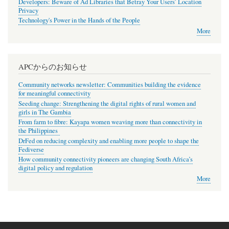
Developers: Beware of Ad Libraries that Betray Your Users’ Location
Privacy
Technology's Power in the Hands of the People
More
APCからのお知らせ
Community networks newsletter: Communities building the evidence
for meaningful connectivity
Seeding change: Strengthening the digital rights of rural women and
girls in The Gambia
From farm to fibre: Kayapa women weaving more than connectivity in
the Philippines
DrFed on reducing complexity and enabling more people to shape the
Fediverse
How community connectivity pioneers are changing South Africa’s
digital policy and regulation
More