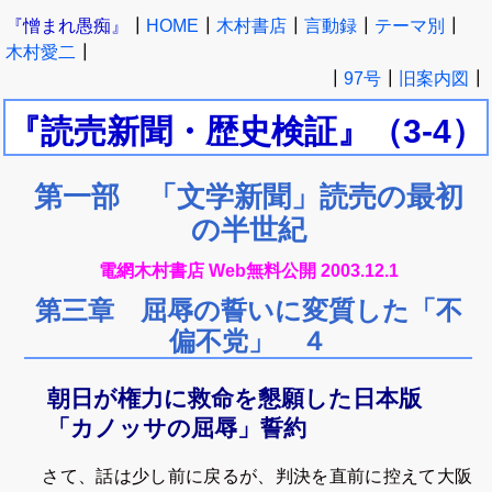
『憎まれ愚痴』
┃
HOME
┃
木村書店
┃
言動録
┃
テーマ別
┃
木村愛二
┃
┃
97号
┃
旧案内図
┃
『読売新聞・歴史検証』
（3-4）
第一部 「文学新聞」読売の最初
の半世紀
電網木村書店 Web無料公開 2003.12.1
第三章 屈辱の誓いに変質した「不
偏不党」 ４
朝日が権力に救命を懇願した日本版
「カノッサの屈辱」誓約
さて、話は少し前に戻るが、判決を直前に控えて大阪