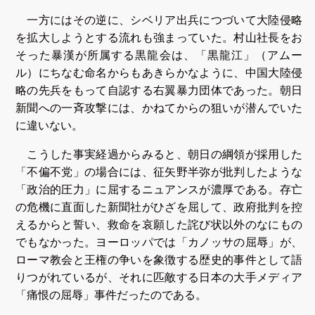
一方にはその逆に、シベリア出兵につづいて大陸侵略
を拡大しようとする流れも強まっていた。村山社長をお
そった暴漢が所属する黒龍会は、「黒龍江」（アムー
ル）にちなむ命名からもあきらかなように、中国大陸侵
略の先兵をもって自認する右翼暴力団体であった。朝日
新聞への一斉攻撃には、かねてからの狙いが潜んでいた
に違いない。
こうした事実経過からみると、朝日の綱領が採用した
「不偏不党」の場合には、征矢野半弥が批判したような
「政治的圧力」に屈するニュアンスが濃厚である。存亡
の危機に直面した新聞社がひざを屈して、政府批判を控
えるからと誓い、救命を哀願した詫び状以外のなにもの
でもなかった。ヨーロッパでは「カノッサの屈辱」が、
ローマ教会と王権の争いを象徴する歴史的事件として語
りつがれているが、それに匹敵する日本の大手メディア
「痛恨の屈辱」事件だったのである。