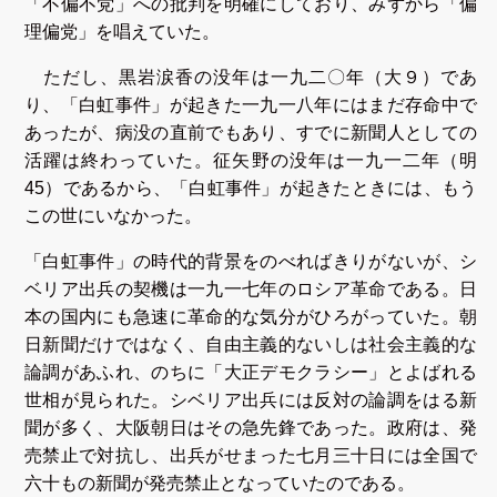
「不偏不党」への批判を明確にしており、みずから「偏
理偏党」を唱えていた。
ただし、黒岩涙香の没年は一九二〇年（大９）であ
り、「白虹事件」が起きた一九一八年にはまだ存命中で
あったが、病没の直前でもあり、すでに新聞人としての
活躍は終わっていた。征矢野の没年は一九一二年（明
45）であるから、「白虹事件」が起きたときには、もう
この世にいなかった。
「白虹事件」の時代的背景をのべればきりがないが、シ
ベリア出兵の契機は一九一七年のロシア革命である。日
本の国内にも急速に革命的な気分がひろがっていた。朝
日新聞だけではなく、自由主義的ないしは社会主義的な
論調があふれ、のちに「大正デモクラシー」とよばれる
世相が見られた。シベリア出兵には反対の論調をはる新
聞が多く、大阪朝日はその急先鋒であった。政府は、発
売禁止で対抗し、出兵がせまった七月三十日には全国で
六十もの新聞が発売禁止となっていたのである。