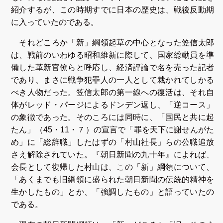
紹介するが、この時期すでに日本の歴史は、戦後反動期
に入っていたのである。
それどころか「新」綱領起草の中心となった笠信太郎
は、戦前のいわゆる昭和維新に際して、国家総動員を準
備した革新官僚らと呼応し、経済評論で名を売った記者
であり、まさに戦争犯罪人の一人として裁かれてしかる
べき人物だった。笠信太郎の第一線への復活は、それ自
体がレッド・パージによるドンデン返し、「逆コース」
の象徴であった。そのころには同時に、「国民と共に起
たん」（45・11・７）の宣言で「罪を天下に謝せんがた
め」に「総辞職」したはずの「村山社長」らの公職追放
さえ解除されていた。『朝日新聞の九十年』によれば、
会長として復帰した村山は、この「新」綱領について、
「あくまでも旧綱領に盛られた朝日新聞の伝統的精神を
生かしたもの」とか、「強調したもの」と語っていたの
である。