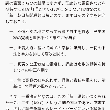
調の言葉えらびの結果にすぎず、理論的な厳密さなどを
期待するのが無理だといわざるをえない代物なのだ。
「新」朝日新聞綱領は短いので、まずはその全文を紹介
しておこう。
一、不偏不党の地に立って言論の自由を貫き、民主国
家の完成と世界平和の確立に寄与す。
一、正義人道に基いて国民の幸福に献身し、一切の不
法と暴力を排して腐敗と闘う。
一、真実を公正敏速に報道し、評論は進歩的精神を持
してその中正を期す。
一、常に寛容の心を忘れず、品位と責任を重んじ、清
新にして重厚の風をたっとぶ。
さて、一番決定的なのは、この「新」綱領がつくられ
た一九五二年（昭27）という時期の問題である。本書で
も、のちに読売争議からレッド・パージにいたる状況を