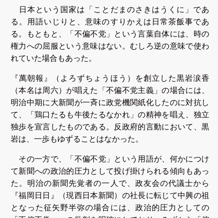
日本という国家は「ことだまのさきはうくに」であ
る。用語いじりと、意味のすりかえは日常茶飯事であ
る。もともと、「不偏不党」という言葉自体には、時の
権力への屈服という意味はない。むしろ逆の意味で使わ
れていた場合もあった。
『萬朝報』（よろずちょうほう）を創立した黒岩涙香
（本名は周六）が唱えた「不偏不党主義」の場合には、
明治中期に大新聞が一斉に政党機関紙化したのに対抗し
て、「鶏口たるも牛後たるなかれ」の精神を唱え、独立
独歩を宣言したものである。反政府的言動において、黒
岩は、一歩もゆずることはなかった。
その一方で、「不偏不党」という用語が、何かにつけ
て新聞への政治的圧力として投げ掛けられる傾向もあっ
た。明治の新聞先覚者の一人で、政友会の代議士から
『福岡日日』（現西日本新聞）の社長に転じて中興の祖
となった征矢野半弥の場合には、政治的圧力としての