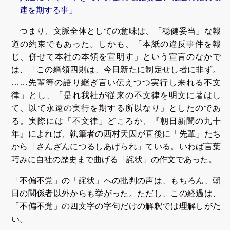
速を期する事」
つまり、文脈全体としての意味は、「穏健妥当」な報
道の約束でもあった。しかも、「本紙の違反事件を報
じ、併せて本社の本領を宣明す」という宣言のなかで
は、「この綱領四則は、今日新たに制定せし者に非ず。
……先輩等の語り継ぎ言い伝えつつ実行し来れる不文
律」とし、「是れ我社が従来の不文律を明文に著はし
て、以て永遠の実行を期する所以なり」としたのであ
る。実際には「不文律」どころか、『朝日新聞の九十
年』によれば、執筆者の西村天囚が直後に「先輩」たち
から「さんざんにつるしあげられ」ている。いわば言葉
巧みに自社の歴史まで曲げる「詫状」の作文であった。
「不偏不党」の「詫状」への批判の声は、もちろん、朝
日の関係者以外からも挙がった。ただし、この経過は、
「不偏不党」の四文字の字句だけの解釈では理解しがた
い。