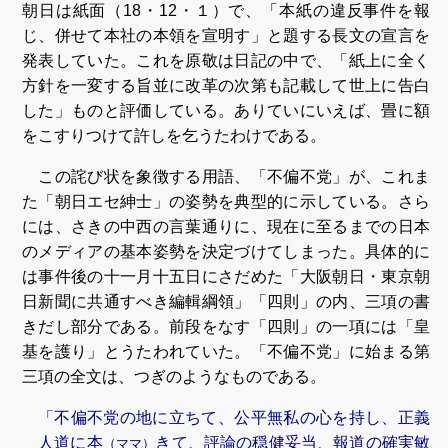
朝日は紙面（18・12・１）で、「本紙の違反事件を報
じ、併せて本社の本領を宣明す」と題する長文の宣言を
発表していた。これを原敬は日記の中で、「紙上に全く
方針を一変する旨並に改革の次第も記載して世上に告白
した」ものと評価している。ありていにいえば、畳に額
をこすりつけて許しを乞うたわけである。
この詫び状を象徴する用語、「不偏不党」が、これま
た「朝日エセ紳士」の姿勢を典型的に示している。さら
には、さきの中西の言葉通りに、現在に至るまでの日本
のメディアの基本姿勢を決定づけてしまった。具体的に
は事件後の十一月十五日にさだめた「大阪朝日・東京朝
日新聞に共通すべき編輯綱領」「四則」の内、三項の書
きだし部分である。前段をなす「四則」の一項には「皇
基を護り」とうたわれていた。「不偏不党」に始まる第
三項の全文は、つぎのようなものである。
「不偏不党の地に立ちて、公平無私の心を持し、正義
人道に本
きて、評論の穏健妥当、報道の確実敏
（ママ）