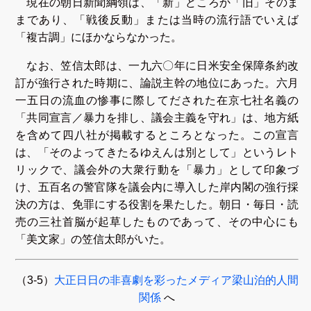
現在の朝日新聞綱領は、「新」どころか「旧」そのま
まであり、「戦後反動」または当時の流行語でいえば
「複古調」にほかならなかった。
なお、笠信太郎は、一九六〇年に日米安全保障条約改
訂が強行された時期に、論説主幹の地位にあった。六月
一五日の流血の惨事に際してだされた在京七社名義の
「共同宣言／暴力を排し、議会主義を守れ」は、地方紙
を含めて四八社が掲載するところとなった。この宣言
は、「そのよってきたるゆえんは別として」というレト
リックで、議会外の大衆行動を「暴力」として印象づ
け、五百名の警官隊を議会内に導入した岸内閣の強行採
決の方は、免罪にする役割を果たした。朝日・毎日・読
売の三社首脳が起草したものであって、その中心にも
「美文家」の笠信太郎がいた。
（3-5）
大正日日の非喜劇を彩ったメディア梁山泊的人間
関係
へ