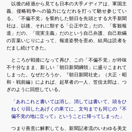
以後の経過から見ても日本の大手メディアは、軍国主
義、侵略戦争への協力になだれを打って馳せ参じてい
る。「不偏不党」を誓約した朝日を先頭とする大手新聞
社は、以後、それに類する「公正中立」だの、「客観報
道」だの、「現実主義」だのという自己弁護、自己欺瞞
の言葉いじりによって、報道姿勢を歪め、結局は読者を
だまし続けてきた。
ところが戦後になって再び、この「不偏不党」が吟味
不十分なまま、新しい「朝日新聞綱領」に盛りこまれて
しまった。なぜだろうか。『朝日新聞社史』（大正・昭
和・戦前編）によれば、起草者の一人、笠信太郎は、つ
ぎのように回想している。
「あれこれと書いては消し、消しては書いて、頭をひ
ねくり回したあげくの果てに、文句までも同じの『不
偏不党の地に立って』ということに帰ってしまった」
つまり善意に解釈しても、新聞記者流のいわゆる美文