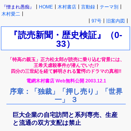
『憎まれ愚痴』
┃
HOME
┃
木村書店
┃
言動録
┃
テーマ別
┃
木村愛二
┃
┃
97号
┃
旧案内図
┃
『読売新聞・歴史検証』
（0-
33）
「特高の親玉」正力松太郎が読売に乗り込む背景には、
王希天虐殺事件が潜んでいた!?
四分の三世紀を経て解明される驚愕のドラマの真相!!
電網木村書店 Web無料公開 2003.12.1
序章：「独裁」「押し売り」「世界
一」 ３
巨大企業の自宅訪問と系列専売、生産
と流通の双方支配は禁止