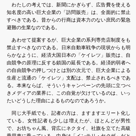
わたしの考えでは、新聞にかぎらず、広告費を使える
知名度の高い巨大企業の「訪問販売」は、全面的に禁止
すべきである。昔からの行商は資本力のない庶民の緊急
避難の生業なのである。
あわせて提案するが、巨大企業の系列専売店制度をも
禁止すべきなのである。日米自動車戦争の現状からも明
らかなように、経済大国日本の「ケイレツ」販売は、自
由競争の原理に反する鎖国の延長である。経済的弱者へ
の自由競争の押しつけとは別の次元で、巨大企業による
生産と流通の「ケイレツ」支配は、禁止されるべきであ
る。本来ならば、そういうキャンペーンの先頭に立つべ
きメディアの業界に、この自覚が欠けているのは、いっ
たいどうした理由によるものなのであろうか。
同じ大手紙でも、記者の方は、ますますエリート化し
ている。女性記者も少しは増えたが、ほとんどが男性
で、お坊ちゃん風、背広にネクタイ、社旗を立てた高級
乗用車に乗っている。中身は「インテリ・ヤクザ」だと