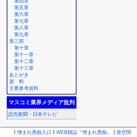
第四章
第五章
第六章
第七章
第八章
第九章
第三部
第十章
第十一章
第十二章
第十三章
あとがき
資 料
主要参考資料
マスコミ業界メディア批判
読売新聞・日本テレビ
┃
憎まれ愚痴入口
┃
WEB雑誌『憎まれ愚痴』
┃
亜空間