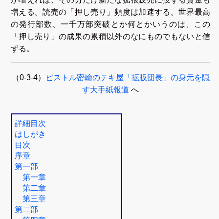
増える。読売の「押し売り」頻度は加速する。世界最高
の発行部数、一千万部突破とか何とかいうのは、この
「押し売り」の成果の累積以外のなにものでもないと信
ずる。
（0-3-4）
ピストル密輸のテキ屋「拡販団長」の身元を隠
す大手紙報道
へ
詳細目次
はしがき
目次
序章
第一部
第一章
第二章
第三章
第二部