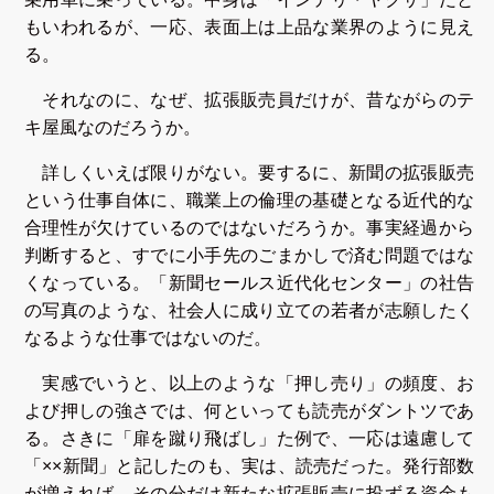
もいわれるが、一応、表面上は上品な業界のように見え
る。
それなのに、なぜ、拡張販売員だけが、昔ながらのテ
キ屋風なのだろうか。
詳しくいえば限りがない。要するに、新聞の拡張販売
という仕事自体に、職業上の倫理の基礎となる近代的な
合理性が欠けているのではないだろうか。事実経過から
判断すると、すでに小手先のごまかしで済む問題ではな
くなっている。「新聞セールス近代化センター」の社告
の写真のような、社会人に成り立ての若者が志願したく
なるような仕事ではないのだ。
実感でいうと、以上のような「押し売り」の頻度、お
よび押しの強さでは、何といっても読売がダントツであ
る。さきに「扉を蹴り飛ばし」た例で、一応は遠慮して
「××新聞」と記したのも、実は、読売だった。発行部数
が増えれば、その分だけ新たな拡張販売に投ずる資金も