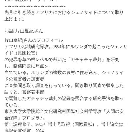
~~~~~~~~~~~~~~~~~~~~~~~~~~
先月に引き続きアフリカにおけるジェノサイドについて取り
上げます。
お話 片山夏紀さん
片山夏紀jさんのプロフィール
アフリカ地域研究専攻。1994年にルワンダで起こったジェノサ
イド（集団殺害）
の犯罪を草の根レベルで裁いた「ガチャチャ裁判」を研究
し、賠償問題に焦点を
当てている。ルワンダの複数の農村に住み込み、ジェノサイ
ドの被害者と加害者
に直接聞き取り調査を行っている。聞き取り調査で収集した
語りと、警察署本部
で閲覧したガチャチャ裁判の記録を照合する研究手法を取っ
ている。
東京大学大学院総合文化研究科国際社会科学専攻「人間の安
全保障」プログラム
博士課程修了。2023年博士号取得（国際貢献）。博士論文は一
高記念賞受賞。2024