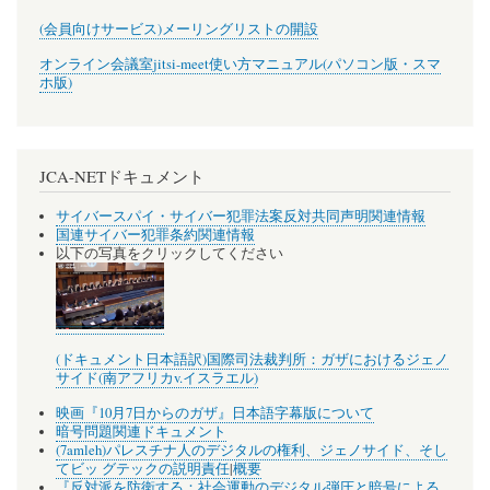
(会員向けサービス)メーリングリストの開設
オンライン会議室jitsi-meet使い方マニュアル(パソコン版・スマ
ホ版)
JCA-NETドキュメント
サイバースパイ・サイバー犯罪法案反対共同声明関連情報
国連サイバー犯罪条約関連情報
以下の写真をクリックしてください
(ドキュメント日本語訳)国際司法裁判所：ガザにおけるジェノ
サイド(南アフリカv.イスラエル)
映画『10月7日からのガザ』日本語字幕版について
暗号問題関連ドキュメント
(7amleh)パレスチナ人のデジタルの権利、ジェノサイド、そし
てビッ グテックの説明責任
|
概要
『反対派を防衛する：社会運動のデジタル弾圧と暗号による