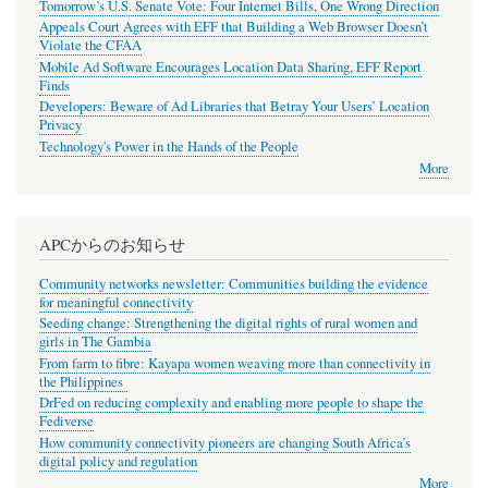
Tomorrow’s U.S. Senate Vote: Four Internet Bills, One Wrong Direction
Appeals Court Agrees with EFF that Building a Web Browser Doesn’t
Violate the CFAA
Mobile Ad Software Encourages Location Data Sharing, EFF Report
Finds
Developers: Beware of Ad Libraries that Betray Your Users’ Location
Privacy
Technology's Power in the Hands of the People
More
APCからのお知らせ
Community networks newsletter: Communities building the evidence
for meaningful connectivity
Seeding change: Strengthening the digital rights of rural women and
girls in The Gambia
From farm to fibre: Kayapa women weaving more than connectivity in
the Philippines
DrFed on reducing complexity and enabling more people to shape the
Fediverse
How community connectivity pioneers are changing South Africa’s
digital policy and regulation
More