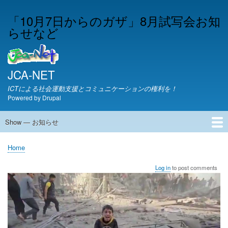
Skip
「10月7日からのガザ」8月試写会お知
to
らせなど
main
content
JCA-NET
ICTによる社会運動支援とコミュニケーションの権利を！
Powered by
Drupal
Show — お知らせ
お
知
JCA-NETからのお知らせ
Home
ら
Breadcrumb
せ
Log in
to post comments