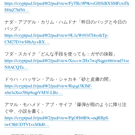
https://cryptpad.fr/pad/#/2/pad/view/FyTRc9P9kvsGHSiBXSMFctoTk
H0nZ7hfNt…
ナダ・アブデル・カリム・ハムドナ「昨日のバッグと今日の
バッグ」
https://cryptpad.fr/pad/#/2/pad/view/9L1eWt9347l4sstkTp-
CM27D1wS8hAy+BX…
フダ・スカイク「どんな手段を使っても：ガザの抹殺」
https://cryptpad.fr/pad/#/2/pad/view/Xeccw2Hx7wqNqgtz6ttiwud31se
N8ACQTa…
ドゥハ・ハッサン・アル・シャカキ「砂と皮膚の間」
https://cryptpad.fr/pad/#/2/pad/view/Rqsgt3KfhF-
x6n3aXoz5Hp9sqpVM3f-LBz…
アマル・モハメド・アブ・サイフ「爆弾が雨のように降り注
ぐ中、小説を書く」
https://cryptpad.fr/pad/#/2/pad/view/PgOHt6R9c+nqRBpS-
iwC8hUDTVI+sS0Id0…