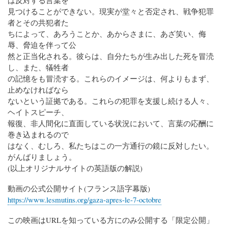
は反対する言葉を
見つけることができない。現実が堂々と否定され、戦争犯罪
者とその共犯者た
ちによって、あろうことか、あからさまに、あざ笑い、侮
辱、脅迫を伴って公
然と正当化される。彼らは、自分たちが生み出した死を冒涜
し、また、犠牲者
の記憶をも冒涜する。これらのイメージは、何よりもまず、
止めなければなら
ないという証拠である。これらの犯罪を支援し続ける人々、
ヘイトスピーチ、
報復、非人間化に直面している状況において、言葉の応酬に
巻き込まれるので
はなく、むしろ、私たちはこの一方通行の鏡に反対したい。
がんばりましょう。
(以上オリジナルサイトの英語版の解説)
動画の公式公開サイト(フランス語字幕版)
https://www.lesmutins.org/gaza-apres-le-7-octobre
この映画はURLを知っている方にのみ公開する「限定公開」