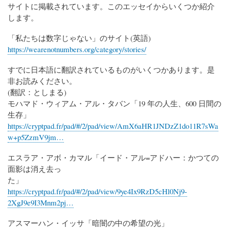
サイトに掲載されています。このエッセイからいくつか紹介
します。
「私たちは数字じゃない」のサイト(英語)
https://wearenotnumbers.org/category/stories/
すでに日本語に翻訳されているものがいくつかあります。是
非お読みください。
(翻訳：としまる)
モハマド・ウィアム・アル・タバン「19 年の人生、600 日間の
生存」
https://cryptpad.fr/pad/#/2/pad/view/AmX6aHR1JNDzZ1do11R7sWa
w+p5ZzmV9jm…
エスラア・アボ・カマル「イード・アル=アドハー：かつての
面影は消え去っ
た」
https://cryptpad.fr/pad/#/2/pad/view/9ye4Ix9RzD5cHl0Nj9-
2XgJ9e9I3Mnm2pj…
アスマーハン・イッサ「暗闇の中の希望の光」