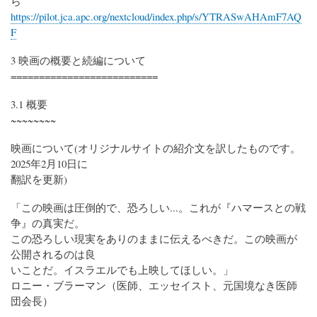
ら
https://pilot.jca.apc.org/nextcloud/index.php/s/YTRASwAHAmF7AQ
F
3 映画の概要と続編について
==========================
3.1 概要
~~~~~~~~
映画について(オリジナルサイトの紹介文を訳したものです。
2025年2月10日に
翻訳を更新)
「この映画は圧倒的で、恐ろしい...。これが『ハマースとの戦
争』の真実だ。
この恐ろしい現実をありのままに伝えるべきだ。この映画が
公開されるのは良
いことだ。イスラエルでも上映してほしい。」
ロニー・ブラーマン（医師、エッセイスト、元国境なき医師
団会長）