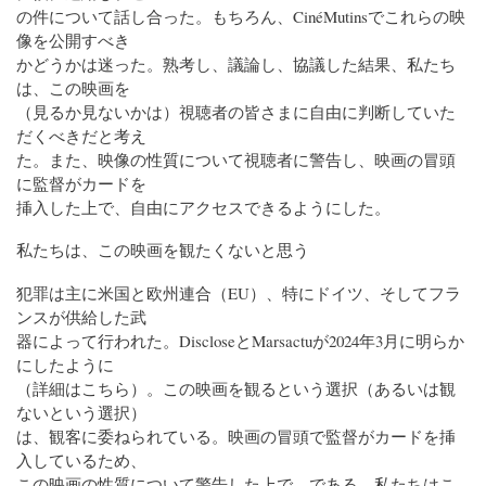
の件について話し合った。もちろん、CinéMutinsでこれらの映
像を公開すべき
かどうかは迷った。熟考し、議論し、協議した結果、私たち
は、この映画を
（見るか見ないかは）視聴者の皆さまに自由に判断していた
だくべきだと考え
た。また、映像の性質について視聴者に警告し、映画の冒頭
に監督がカードを
挿入した上で、自由にアクセスできるようにした。
私たちは、この映画を観たくないと思う
犯罪は主に米国と欧州連合（EU）、特にドイツ、そしてフラ
ンスが供給した武
器によって行われた。DiscloseとMarsactuが2024年3月に明らか
にしたように
（詳細はこちら）。この映画を観るという選択（あるいは観
ないという選択）
は、観客に委ねられている。映画の冒頭で監督がカードを挿
入しているため、
この映画の性質について警告した上で、である。私たちはこ