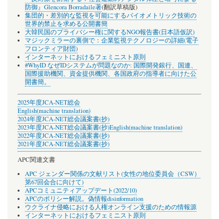
防御』Glencora Borradaile著
(翻訳草稿版)
集団的・差別的な監視を可能にするバイオメトリック技術の
世界的禁止を求める公開書簡
大韓民国のプライバシー権に関するNGO報告書(日本語仮訳)
マジックミラーの裏側で：企業監視テクノロジーの詳細(電子
フロンティア財団)
インターネットにおけるフェミニスト原則
#WhyID なぜIDシステムが問題なのか: 国際開発銀行、国連、
国際援助機関、資金提供機関、各国政府の指導者に向けた公
開書簡。
2025年度JCA-NET総会
English(machine translation)
2024年度JCA-NET総会議案書(抄)
2023年度JCA-NET総会議案書(抄)
English(machine translation)
2022年度JCA-NET総会議案書(抄)
2021年度JCA-NET総会議案書(抄)
APC関連文書
APC ジェンダー関係の文献リスト(女性の地位委員会（CSW）
第67回会合に向けて)
APCコミュニティアップデート(2022/10)
APCのポリシー解説。偽情報disinformation
ウクライナ侵略における人権オンライン支援のための情報源
インターネットにおけるフェミニスト原則