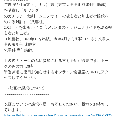
年度 第5回而立（じりつ） 賞（東京大学学術成果刊行助成）
を受賞し『ルワンダ
のガチャチャ裁判：ジェノサイドの被害者と加害者の賠償を
めぐる対話』（風響社、
2025年）を出版。他に『ルワンダの今：ジェノサイドを語る被
害者と加害者』
（風響社、2020年）を出版。今年4月より都留（つる）文科大
学教養学部 比較文
化学科 専任講師。
上映後のトークのみに参加される方も予約が必要です。トー
クのみの方は8時
半過ぎ頃に後日お知らせするオンライン会議室のURLにアク
セスしてください。
1.3 映画の感想について
~~~~~~~~~~~~~~~~~~~~~~
映画についての感想を是非お寄せください。投稿をお待ちし
ています。
https://pilot.jca.apc.org/nextcloud/index.php/apps/forms/s/ae339b28325