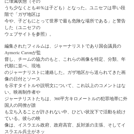
に壊滅状態（その
うち少なくとも40％は子ども）となった。ユニセフは早い段
階で「ガザ地区は
今や、子どもにとって世界で最も危険な場所である」と警告
した（ユニセフの
ウェブサイトを参照）。
編集されたフィルムは、ジャーナリストであり国会議員の
Aymeric Caronが監
督し、チームの協力のもと、これらの画像を特定、分類、年
代順に並べ、現地
のジャーナリストに連絡した。ガザ地区から送られてきた画
像の日付とソース
を示すタイトルや説明文について、これ以上のコメントはな
い。映画制作者や
ジャーナリストたちは、360平方キロメートルの犯罪地帯に外
国人の同僚が誰
も立ち入ることが許されない中、ひどい状況下で活動を続け
ている。彼らの映
像は、イスラエル政府、政府高官、反対派の主張、そしてイ
スラエル兵士がネッ