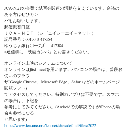
JCA-NETの会費で試写会関連の活動を支えています。余裕の
ある方はぜひカン
パをお願いします。
郵便振替口座
ＪＣＡ－ＮＥＴ （シ゛ェイシーエイ－ネット ）
記号番号：00190-3-417584
ゆうちょ銀行〇一九店 417584
※通信欄に「映画カンパ」とお書きください。
オンライン上映のシステムについて
オンラインはjitsi-meetを用います。パソコンの場合は、普段お
使いのブラウ
ザ(Google Chrome、Microsoft Edge、Safariなどのホームページ
閲覧ソフト)
でアクセスしてください。特別のアプリは不要です。スマホ
の場合は、下記を
参考にしてみてください。(Androidでの解説ですがiPhoneの場
合も参考になる
と思います)
https://www.jca.apc.org/jca-net/sites/default/files/2022-