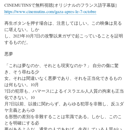
CINEMUTINSで無料視聴[オリジナルのフランス語字幕版]
https://www.cinemutins.com/gaza-apres-le-7-octobre
再生ボタンを押す場合は、注意してほしい。この映像は見る
に堪えない。しか
し、2023年10月7日の攻撃以来ガザで起こっていることを証明
するものだ。
悪夢
「これは夢なのか、それとも現実なのか？」 自分の傷に驚
き、そう尋ねる少
女。それは間違いなく悪夢であり、それを正当化できるもの
は何もない。10月
7日の犯罪も、ハマースによるイスラエル人人質の拘束も正当
化できない。10
月7日以前、以後に関わらず、あらゆる犯罪を非難し、反ユダ
ヤ主義とあらゆ
る形態の差別を非難することは常識である。しかし、このこ
とを明確にする必
要があるようだ。通常の人であれば、生存している人質がい