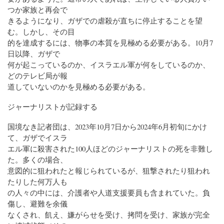
つか家族と再会で
きるようになり、ガザでの虐殺が直ちに停止することを望
む。しかし、その目
的を達成するには、物事の本質を見極める必要がある。10月7
日以降、ガザで
何が起こっているのか、イスラエル軍が何をしているのか、
どのテレビ局が報
道していないのかを見極める必要がある。
ジャーナリストが記録する
国境なき記者団は、2023年10月7日から2024年6月初旬にかけ
て、ガザでイスラ
エル軍に殺害された100人ほどのジャーナリストの死を非難し
た。多くの場合、
意図的に狙われたと報じられているが、狙撃されたり狙われ
たりした何万人も
の人々の中には、介護者や人道支援要員も含まれていた。負
傷し、避難を余儀
なくされ、飢え、嫌がらせを受け、拷問を受け、家族が完全