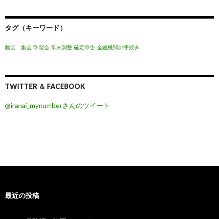
タグ（キーワード）
動画 集会
学習会
年末調整
確定申告
金融機関の手続き
TWITTER ＆ FACEBOOK
@iranai_mynumberさんのツイート
最近の投稿