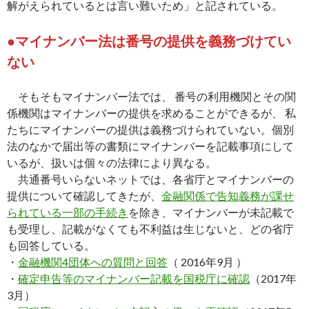
解がえられているとは言い難いため」と記されている。
●マイナンバー法は番号の提供を義務づけてい
ない
そもそもマイナンバー法では、 番号の利用機関とその関
係機関はマイナンバーの提供を求めることができるが、 私
たちにマイナンバーの提供は義務づけられていない。個別
法のなかで届出等の書類にマイナンバーを記載事項にして
いるが、扱いは個々の法律により異なる。
共通番号いらないネットでは、各省庁とマイナンバーの
提供について確認してきたが、
金融関係で告知義務が課せ
られている一部の手続き
を除き、マイナンバーが未記載で
も受理し、記載がなくても不利益は生じないと、どの省庁
も回答している。
・
金融機関4団体への質問と回答
（ 2016年9月 ）
・
確定申告等のマイナンバー記載を国税庁に確認
（2017年
3月）