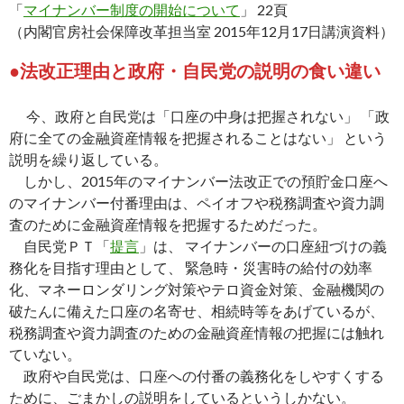
「
マイナンバー制度の開始について
」 22頁
（内閣官房社会保障改革担当室 2015年12月17日講演資料）
●法改正理由と政府・自民党の説明の食い違い
今、政府と自民党は「口座の中身は把握されない」 「政
府に全ての金融資産情報を把握されることはない」 という
説明を繰り返している。
しかし、2015年のマイナンバー法改正での預貯金口座へ
のマイナンバー付番理由は、ペイオフや税務調査や資力調
査のために金融資産情報を把握するためだった。
自民党ＰＴ「
提言
」は、 マイナンバーの口座紐づけの義
務化を目指す理由として、 緊急時・災害時の給付の効率
化、マネーロンダリング対策やテロ資金対策、金融機関の
破たんに備えた口座の名寄せ、相続時等をあげているが、
税務調査や資力調査のための金融資産情報の把握には触れ
ていない。
政府や自民党は、口座への付番の義務化をしやすくする
ために、ごまかしの説明をしているというしかない。