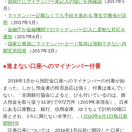
・
国税庁にマイナンバー未記入の扱いを再確認
（2017年5
月）
・
マイナンバー記載なくても手続き進める 厚生労働省が説
明
（2017年5月）
・
金融庁が金融機関でのマイナンバー記入に柔軟な対応を
通知
（2017年6月）
・
国家公務員にマイナンバーカード取得は強制できない 内
閣官房回答
（2017年3月）
●進まない口座へのマイナンバー付番
2018年1月から預貯金口座へのマイナンバーの付番が始
まった。しかし預金者の拒否反応は強く、付番は進んでい
ない。「全国銀行協会によると、ひも付いているのは、個
人預金を取り扱う163行で972万件（2019年末現在）。日本
にある口座数は、銀行、信用金庫、ゆうちょで計約10億口
座とされ、1％に満たない水準だ。」(
2020年6月1日毎日新
聞朝刊
)
証券口座については、2016年1月以前に開設した口座に