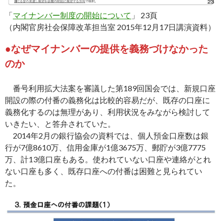
「
マイナンバー制度の開始について
」 23頁
（内閣官房社会保障改革担当室 2015年12月17日講演資料）
●なぜマイナンバーの提供を義務づけなかった
のか
番号利用拡大法案を審議した第189回国会では、新規口座
開設の際の付番の義務化は比較的容易だが、既存の口座に
義務化するのは無理があり、利用状況をみながら検討して
いきたい、と答弁されていた。
2014年2月の銀行協会の資料では、個人預金口座数は銀
行が7億8610万、信用金庫が1億3675万、郵貯が3億7775
万、計13億口座もある。使われていない口座や連絡がとれ
ない口座も多く、既存口座への付番は困難と見られてい
た。