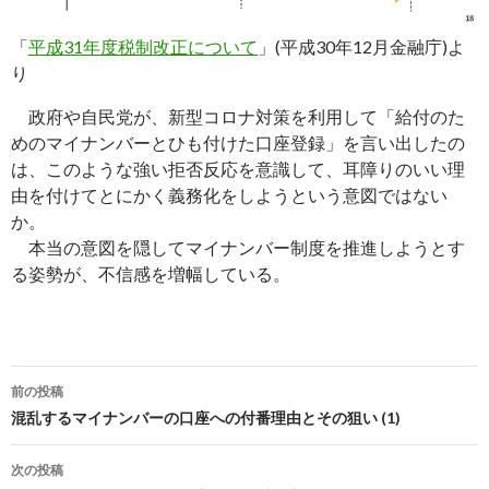
「
平成31年度税制改正について
」(平成30年12月金融庁)よ
り
政府や自民党が、新型コロナ対策を利用して「給付のた
めのマイナンバーとひも付けた口座登録」を言い出したの
は、このような強い拒否反応を意識して、耳障りのいい理
由を付けてとにかく義務化をしようという意図ではない
か。
本当の意図を隠してマイナンバー制度を推進しようとす
る姿勢が、不信感を増幅している。
投
前の投稿
稿
混乱するマイナンバーの口座への付番理由とその狙い (1)
ナ
次の投稿