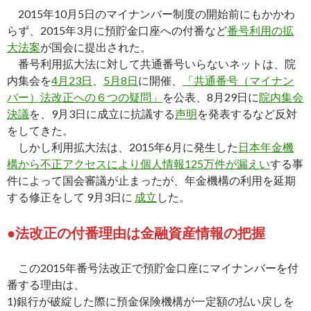
2015年10月5日のマイナンバー制度の開始前にもかかわ
らず、2015年3月に預貯金口座への付番など
番号利用の拡
大法案
が国会に提出された。
番号利用拡大法に対して共通番号いらないネットは、院
内集会を
4月23日
、
5月8日
に開催、
「共通番号（マイナン
バー）法改正への６つの疑問」
を公表、8月29日に
院内集会
決議
を、9月3日に成立に抗議する
声明
を発表するなど反対
をしてきた。
しかし利用拡大法は、2015年6月に発生した
日本年金機
構から不正アクセスにより個人情報125万件が漏えい
する事
件によって国会審議が止まったが、年金機構の利用を延期
する修正をして 9月3日に
成立
した。
●法改正の付番理由は金融資産情報の把握
この2015年番号法改正で預貯金口座にマイナンバーを付
番する理由は、
1)銀行が破綻した際に預金保険機構が一定額の払い戻しを