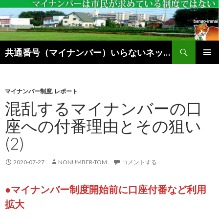
検
共通番号（マイナンバー）いらないネットブログ
索
コ
メインメ
ン
ニュー
テ
ン
マイナンバー制度
,
レポート
ツ
混乱するマイナンバーの口
へ
座への付番理由とその狙い
ス
キ
(2)
ッ
プ
2020-07-27
NONUMBER-TOM
コメントする
●マイナンバー制度開始前に口座付番など利用
拡大