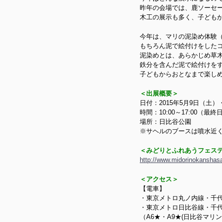
昨年の会場では、鹿ソーセ
木工の展示も多く、子ども
今年は、マリの泥染め体験（
もちろん泥で絵付けをした
泥染めとは、あらかじめ草
鉄分を含んだ泥で絵付けを
子どもからおとなまで楽し
＜出展概要＞
日付：2015年5月9日（土）
時間：10:00～17:00（最
場所：日比谷公園
※サヘルのブースは噴水近く
＜みどりとふれあうフェス
http://www.midorinokanshas
＜アクセス＞
【電車】
・東京メトロ丸ノ内線・千代田
・東京メトロ日比谷線・千代
（A6★・A9★(日比谷マリ