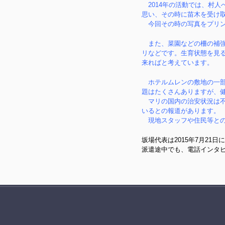
2014年の活動では、村
思い、その時に苗木を受け
今回その時の写真をプリン
また、菜園などの柵の補強
リなどです。生育状態を見
来ればと考えています。
ホテルムレンの敷地の一部
題はたくさんありますが、
マリの国内の治安状況は不
いるとの報道があります。
現地スタッフや住民等との
坂場代表は2015年7月21
派遣途中でも、電話インタ