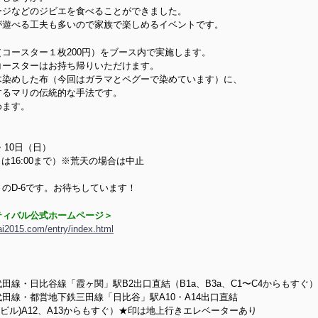
ージなどのジビエを食べることができました。
が遊べる工夫も多いので家族で楽しめるイベントです。
コースター１枚200円）をブース内で実施します。
コースターはお持ち帰りいただけます。
木染めした布（今回はガラマとペグーで染めています）に、
するマリの伝統的な手法です。
めます。
・10日（日）
終日は16:00まで）※荒天の場合は中止
のD-6です。お待ちしています！
ティバル公式ホームページ＞
ai2015.com/entry/index.html
線・日比谷線「霞ヶ関」駅B2出口直結（B1a、B3a、C1〜C4からもすぐ）
田線・都営地下鉄三田線「日比谷」駅A10・A14出口直結
ンビル)A12、A13からもすぐ）★印は地上行きエレベーターあり