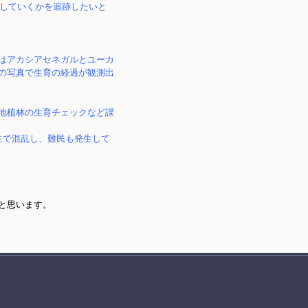
育していくかを追跡したいと
はアカシアセネガルとユーカ
の写真で生育の経過が観測出
地植林の生育チェックなど課
生で混乱し、難民も発生して
と思います。