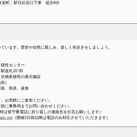
有楽町」駅日比谷口下車 徒歩8分
いています。歴史や自然に親しみ、楽しく街歩きをしましょう。
多様性センター
改札10:30
と生物多様性の展示施設
負担）
服装、雨具、昼食
す。お気軽にご参加ください。
事前に事務局までお問い合わせください。
1（不在時は留守番電話に折り返しの連絡先を伝言お願いします）
apc.org
（開催2日前以降は電話のみ対応させていただきます）