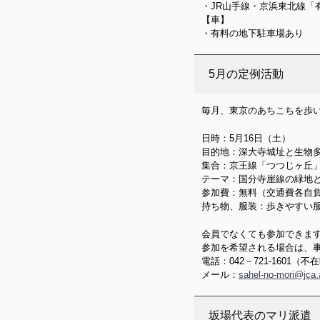
・JR山手線・京浜東北線「
【車】
・有料の地下駐車場あり
5月の定例活動
毎月、東京のあちこちを歩
日時：5月16日（土）
目的地：深大寺城址と生物
集合：京王線「つつじヶ丘」駅
テーマ：国分寺崖線の緑地
参加費：無料（交通費各自
持ち物、服装：歩きやすい
会員でなくても参加できま
参加を希望される場合は、
電話：042－721-160
メール：
sahel-no-mori@jca.
坂場代表のマリ派遣