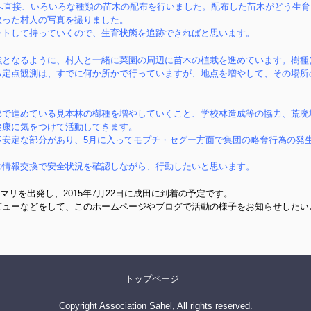
人へ直接、いろいろな種類の苗木の配布を行いました。配布した苗木がどう生
取った村人の写真を撮りました。
トして持っていくので、生育状態を追跡できればと思います。
となるように、村人と一緒に菜園の周辺に苗木の植栽を進めています。樹種
る定点観測は、すでに何か所かで行っていますが、地点を増やして、その場所
で進めている見本林の樹種を増やしていくこと、学校林造成等の協力、荒廃
健康に気をつけて活動してきます。
安定な部分があり、5月に入ってモプチ・セグー方面で集団の略奪行為の発
情報交換で安全状況を確認しながら、行動したいと思います。
日にマリを出発し、2015年7月22日に成田に到着の予定です。
ビューなどをして、このホームページやブログで活動の様子をお知らせしたい
トップページ
Copyright Association Sahel, All rights reserved.