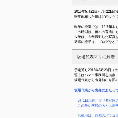
2015年5月22日～7月2
昨年配布した苗はどのよう
昨年の派遣では、12,749
この時期は、苗木の育成に
今年は、去年撮影した写真
派遣の様子は、ブログなど
坂場代表マリに到着
予定通り2015年5月23
暫くはバマコ事務所を拠点
坂場代表から出発前に今回
坂場代表から出発にあたっ
5月1日現在、マリ共和国の
この暑い季節のあとは雨季
活動地は、首都のバマコ周