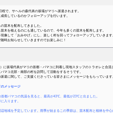
2日の日程で、サヘルの森代表の坂場がマリへ派遣されます。
に成長しているのかフォローアップを行います。
本もの苗木を配布してきました。
も苗木を植えるのにも適しているので、今年も多くの苗木を配布します。
を現像して「おみやげ」にし、楽しく村を回ってフォローアップしていきます
で随時お知らせしていきますのでお楽しみに！
日（土）に坂場代表がマリの首都・バマコに到着し現地スタッフのトラオレと合流
にバマコ北部・南部の村を訪問して活動をするそうです。
の派遣に関して、ご支援くださっている皆さまにメッセージをもらっています
てのメッセージ
首都バマコの気温を見ると、最高が43℃、最低が23℃と出ました。
に入ります。
辺地域を予定しています。雨季が始まるこの季節は、苗木配布と植林を中心