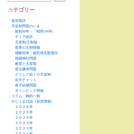
テゴリー
カ
・
状況批評
・
天皇制問題のいま
敗戦80年・「昭和100年
」
ディア批評
天皇制/王制論
世界の王制情報
侵略戦争・植民地支配責任
靖国神社問題
教育と天皇制
皇位継承問題
どうして続くの天皇制
反天チャット
眞子結婚問題
オリンピック関連
・
コラム：蜂的一刺
・
やじうま日誌（皇室情報）
２０２６年
２０２５年
２０２４年
２０２３年
２０２２年
２０２１年