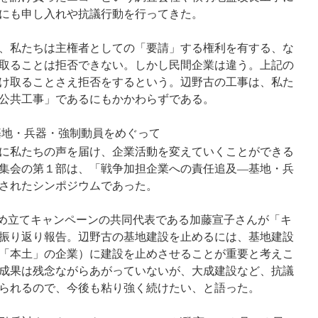
にも申し入れや抗議行動を行ってきた。
、私たちは主権者としての「要請」する権利を有する、な
取ることは拒否できない。しかし民間企業は違う。上記の
け取ることさえ拒否をするという。辺野古の工事は、私た
公共工事」であるにもかかわらずである。
基地・兵器・強制動員をめぐって
に私たちの声を届け、企業活動を変えていくことができる
集会の第１部は、「戦争加担企業への責任追及―基地・兵
されたシンポジウムであった。
古埋め立てキャンペーンの共同代表である加藤宣子さんが「キ
振り返り報告。辺野古の基地建設を止めるには、基地建設
「本土」の企業）に建設を止めさせることが重要と考えこ
成果は残念ながらあがっていないが、大成建設など、抗議
られるので、今後も粘り強く続けたい、と語った。