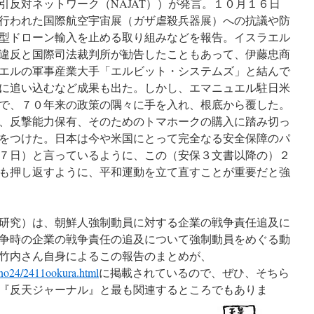
引反対ネットワーク（NAJAT））が発言。１０月１６日
行われた国際航空宇宙展（ガザ虐殺兵器展）への抗議や防
型ドローン輸入を止める取り組みなどを報告。イスラエル
違反と国際司法裁判所が勧告したこともあって、伊藤忠商
エルの軍事産業大手「エルビット・システムズ」と結んで
に追い込むなど成果も出た。しかし、エマニュエル駐日米
で、７０年来の政策の隅々に手を入れ、根底から覆した。
、反撃能力保有、そのためのトマホークの購入に踏み切っ
をつけた。日本は今や米国にとって完全なる安全保障のパ
７日）と言っているように、この（安保３文書以降の）２
も押し返すように、平和運動を立て直すことが重要だと強
研究）は、朝鮮人強制動員に対する企業の戦争責任追及に
争時の企業の戦争責任の追及について強制動員をめぐる動
竹内さん自身によるこの報告のまとめが、
/no24/2411ookura.html
に掲載されているので、ぜひ、そちら
『反天ジャーナル』と最も関連するところでもありま