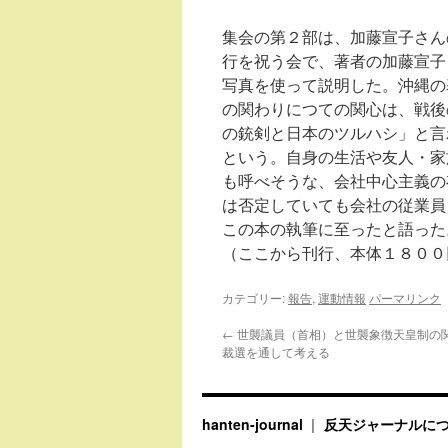
集会の第２部は、加藤宣子さん
行を祝う会で、著者の加藤宣子
写真を使って説明した。沖縄の
の関わりにつての関心は、戦後
の銃剣と日本のツルハシ」と言
という。自身の生活や友人・家
も呼べそうな、会社中心主義の
は否定していても会社の従業員
この本の執筆に至ったと語った
（ここから刊行、本体１８００
カテゴリー:
報告
,
運動情報
パーマリンク
←
世襲議員（首相）と世襲象徴天皇制の関
裁選を通して考える
hanten-journal
反天ジャーナルに