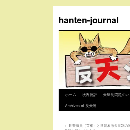
コ
ン
hanten-journal
テ
ン
ツ
へ
ス
キ
ッ
プ
ホーム
状況批評
天皇制問題のい
Archives of 反天連
←
世襲議員（首相）と世襲象徴天皇制の関