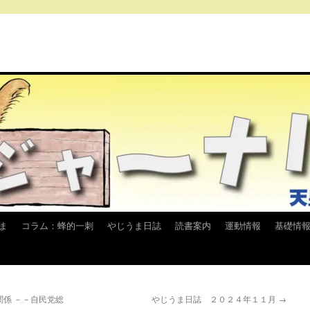
ま
コラム：蜂的一刺
やじうま日誌
読書案内
運動情報
基礎情
係 －－自民党総
やじうま日誌 ２０２４年１１月
→