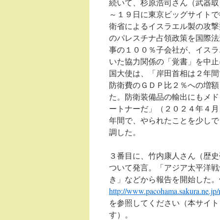
続いて、杉原浩司さん（武器取
～１９日に東京ビッグサイトで
衛省によるイスラエル製の攻撃
のパレスチナ占領政策を国際法
事の１００％子会社が、イスラ
いた協力関係の「覚書」を中止
国大使は、「岸田首相は２年間
防衛費のＧＤＰ比２％への増額
た。防衛装備品の輸出にもメド
ートナーだ」（２０２４年４月
年間で、やられたことを少しで
調した。
３番目に、竹内康人さん（歴史
ついて発言。「アジア太平洋戦
き」などから報告を開始した。
http://www.pacohama.sakura.ne.jp
を参照してください（本サイト
す）。