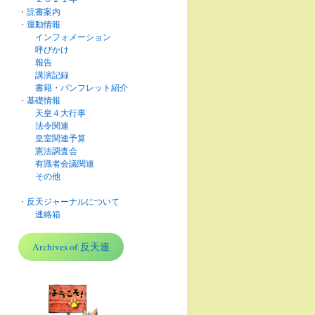
・
読書案内
・
運動情報
インフォメーション
呼びかけ
報告
講演記録
書籍・パンフレット紹介
・
基礎情報
天皇４大行事
法令関連
皇室関連予算
憲法調査会
有識者会議関連
その他
・
反天ジャーナルについて
連絡箱
Archives of 反天連