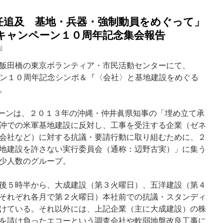
任追及 基地・兵器・強制動員をめぐって」
てキャンペーン１０周年記念集会報告
l
飯田橋の東京ボランティア・市民活動センターにて、
ペーン１０周年記念シンポ＆『〈会社〉と基地建設をめぐる
。
ンペーンは、２０１３年の沖縄・仲井眞県知事の「埋め立て承
沖での米軍基地建設に反対し、工事を受注する企業（ゼネ
会社など）に対する抗議・要請行動に取り組むために、２
地建設を許さない実行委員会（通称：辺野古実）」に集う
少人数のグループ。
後５時半から、大成建設（第３火曜日）、五洋建設（第４
それぞれ各月で第２火曜日）本社前での抗議・スタンディ
けている。それ以外には、上記企業（主に大成建設）の株
を請け負ったエコーという調査会社や軟弱地盤改良工事に