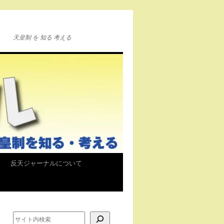
天皇制 を 知る 考える
報
反天ジャーナルについて