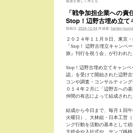
裁選を通して考える
「戦争加担企業への責
Stop！辺野古埋め立
投稿日:
2024-12-04
作成者:
hanten-journa
２０２４年１１月９日、東京・
「Stop！ 辺野古埋立キャン
旅』刊行を祝う会」が行われた
Stop！辺野古埋め立てキャ
認」を受けて開始された辺野古
コンや調査・コンサルティング
０１４年２月に「辺野古への基
仲間の有志によって結成された
結成から今日まで、毎月１回午
火曜日）、大林組・日本工営（
ング行動を活動の基本として続
主総会や入社式や、サンゴ移植