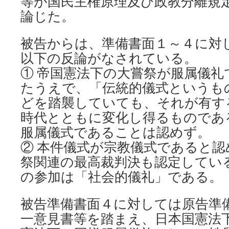
等が国民主権原理及び政教分離規
論じた。
被告からは、準備書面１～４に対
以下の反論がなされている。
① 帝国憲法下の大嘗祭が服属儀
たうえで、「伝統的儀式というも
どを踏襲していても、それが有す
時代とともに変化し得るものであ
服属儀式であることは認めず。
② 本件儀式が宗教儀式であると
祭関連の最高裁判決も認定してい
の参加は「社会的儀礼」である。
被告準備書面４に対しては原告準
一意見書等を踏まえ、日本国憲法