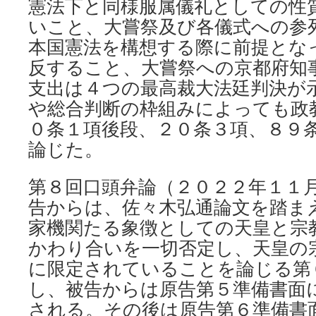
憲法下と同様服属儀礼としての性
いこと、大嘗祭及び各儀式への参
本国憲法を構想する際に前提とな
反すること、大嘗祭への京都府知
支出は４つの最高裁大法廷判決が
や総合判断の枠組みによっても政
０条１項後段、２０条３項、８９
論じた。
第８回口頭弁論（２０２２年１１
告からは、佐々木弘通論文を踏ま
家機関たる象徴としての天皇と宗
かわり合いを一切否定し、天皇の
に限定されていることを論じる第
し、被告からは原告第５準備書面
される。その後は原告第６準備書