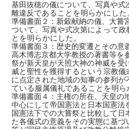
基田抜穂の儀について、写真や式
離違反であることを明らかにした
準備書面２：新穀献納の儀、大嘗
ついて、写真や式次第によって政
とを明らかにした。
準備書面３：歴史的変遷とその意
高木博志京都大学教授の著書等を
祭が新天皇が天照大神の神威を受
威と聖性を獲得するという宗教儀
に点定された地域の知事の参列が
ている服属儀礼であることを明ら
準備書面４：主権の所在、天皇の
中心にして帝国憲法と日本国憲法
国憲法下での大嘗祭と比較して日
た各儀式の意義をその実態に基づ