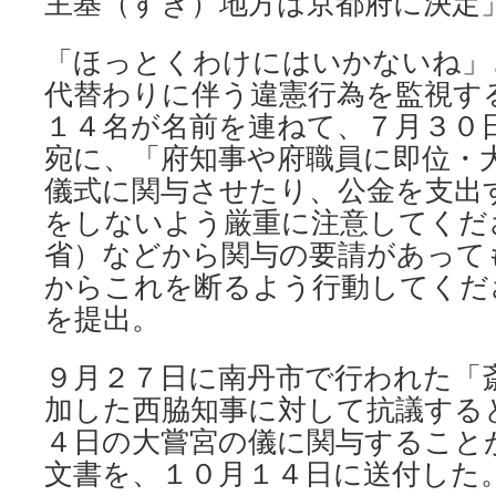
主基（すき）地方は京都府に決定
「ほっとくわけにはいかないね」
代替わりに伴う違憲行為を監視す
１４名が名前を連ねて、７月３０
宛に、「府知事や府職員に即位・
儀式に関与させたり、公金を支出
をしないよう厳重に注意してくだ
省）などから関与の要請があって
からこれを断るよう行動してくだ
を提出。
９月２７日に南丹市で行われた「
加した西脇知事に対して抗議する
４日の大嘗宮の儀に関与すること
文書を、１０月１４日に送付した