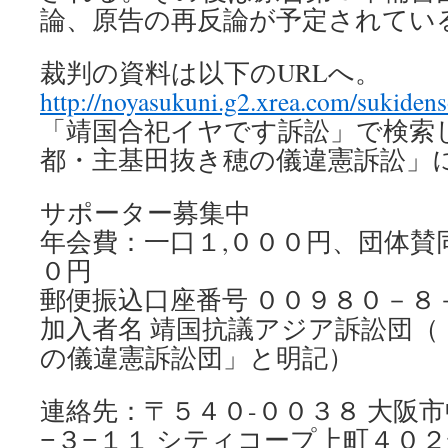
論、原告の再反論が予定されてい
裁判の資料は以下のURLへ。
http://noyasukuni.g2.xrea.com/sukiden
「靖国合祀イヤです訴訟」で検索
都・主基田抜き穂の儀違憲訴訟」
サポーター募集中
年会費：一口１,０００円、団体賛同
０円
郵便振込口座番号 ００９８０－８
加入者名 靖国抗議アジア訴訟団（
の儀違憲訴訟団」と明記）
連絡先：〒５４０-００３８ 大阪
３
１１ シティコープ上町４０２
−
−