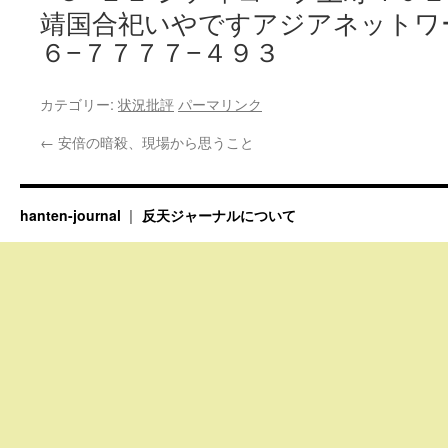
靖国合祀いやですアジアネットワー
６
７７７７
４９３
−
−
カテゴリー:
状況批評
パーマリンク
←
安倍の暗殺、現場から思うこと
hanten-journal
反天ジャーナルについて