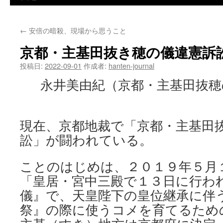
←
安倍の暗殺、現場から思うこと
京都・主基田抜き穂の儀違憲訴
投稿日:
2022-09-01
作成者:
hanten-journal
永井美由紀（京都・主基田抜穂
現在、京都地裁で「京都・主基田
訟」が闘われている。
ことのはじめは、２０１９年５月
「皇居・宮中三殿で１３日に行わ
儀』で、天皇陛下の皇位継承に伴
祭』の際に使うコメを育てるため