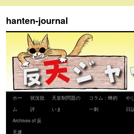
コ
ン
hanten-journal
テ
ン
ツ
へ
ス
キ
ッ
プ
ホー
状況批
天皇制問題の
コラム：蜂的
や
ム
評
いま
一刺
日
Archives of 反
天連