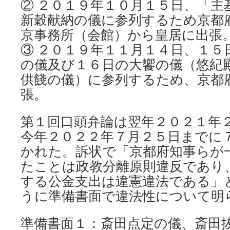
② ２０１９年１０月１５日、「主
新穀献納の儀に参列するため京都
京事務所（会館）から皇居に出張
③ ２０１９年１１月１４日、１５
の儀及び１６日の大饗の儀（悠紀
供餞の儀）に参列するため、京都
張。
第１回口頭弁論は翌年２０２１年
今年２０２２年７月２５日までに
かれた。訴状で「京都府知事らが
たことは政教分離原則違反であり
する公金支出は違憲違法である」
うに準備書面で違法性について明
準備書面１：斎田点定の儀、斎田