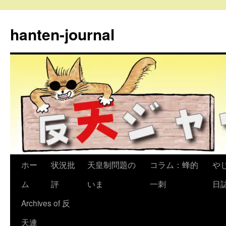
コ
ン
hanten-journal
テ
ン
ツ
へ
ス
キ
ッ
プ
ホー
状況批
天皇制問題の
コラム：蜂的
や
ム
評
いま
一刺
日
Archives of 反
天連