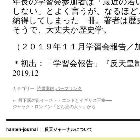
年長の学習会参加者は「最近の若
しない」とよく言うが、なるほど
納得してしまった一冊。著者は歴
そうで、大丈夫か歴史学。
（２０１９年１１月学習会報告／
＊初出：「学習会報告」『反天皇制運動 A
2019.12
カテゴリー:
読書案内
パーマリンク
←
最下層の街イースト・エンドとイギリス王室──
ジャック・ロンドン『どん底の人々』から
hanten-journal
反天ジャーナルについて