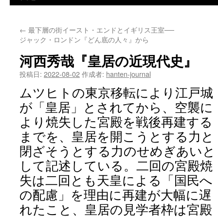
←
最下層の街イースト・エンドとイギリス王室──
ジャック・ロンドン『どん底の人々』から
河西秀哉『皇居の近現代史』
投稿日:
2022-08-02
作成者:
hanten-journal
ムツヒトの東京移転により江戸城
が「皇居」とされてから、空襲に
より焼失した宮殿を戦後再建する
までを、皇居を開こうとする力と
閉ざそうとする力のせめぎあいと
して記述している。二回の宮殿焼
失は二回とも天皇による「国民へ
の配慮」を理由に再建が大幅に遅
れたこと、皇居の見学者枠は宮殿