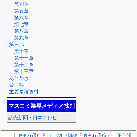
第四章
第五章
第六章
第七章
第八章
第九章
第三部
第十章
第十一章
第十二章
第十三章
あとがき
資 料
主要参考資料
マスコミ業界メディア批判
読売新聞・日本テレビ
┃
憎まれ愚痴入口
┃
WEB雑誌『憎まれ愚痴』
┃
亜空間