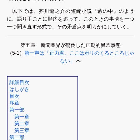
以下では、芥川龍之介の短編小説『藪の中』のよう
に、語り手ごとに順序を追って、このときの事情を一つ
一つ聞き直す形式で、その矛盾点を明らかにしていく。
第五章 新聞業界が驚倒した画期的異常事態
（5-1）
第一声は「正力君、ここはポリのくるところじゃ
ない」
へ
詳細目次
はしがき
目次
序章
第一部
第一章
第二章
第三章
第二部