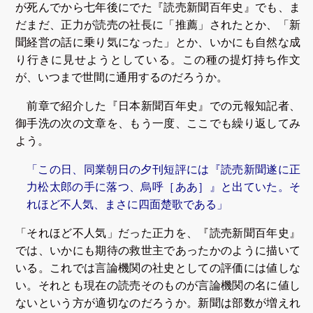
が死んでから七年後にでた『読売新聞百年史』でも、ま
だまだ、正力が読売の社長に「推薦」されたとか、「新
聞経営の話に乗り気になった」とか、いかにも自然な成
り行きに見せようとしている。この種の提灯持ち作文
が、いつまで世間に通用するのだろうか。
前章で紹介した『日本新聞百年史』での元報知記者、
御手洗の次の文章を、もう一度、ここでも繰り返してみ
よう。
「この日、同業朝日の夕刊短評には『読売新聞遂に正
力松太郎の手に落つ、烏呼［ああ］』と出ていた。そ
れほど不人気、まさに四面楚歌である」
「それほど不人気」だった正力を、『読売新聞百年史』
では、いかにも期待の救世主であったかのように描いて
いる。これでは言論機関の社史としての評価には値しな
い。それとも現在の読売そのものが言論機関の名に値し
ないという方が適切なのだろうか。新聞は部数が増えれ