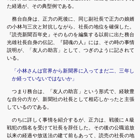
た経過が、その典型例である。
務台自身は、正力の死後に、同じ副社長で正力の娘婿
の小林与三次と対抗しながら、社長の地位を確保した。
『読売新聞百年史』そのものを編集する以前に出た務台
光雄社長自身の伝記、『闘魂の人』には、その時の事情
説明が、「友人の助言」として、つぎのように記されて
いる。
「小林さんは官界から新聞界に入ってまだ二、三年し
か経っていないではないか」
つまり務台は、「友人の助言」という形式で、経験豊
な自分の方が、新聞社の社長として相応しかったと主張
しているのである。
のちに詳しく事情を紹介するが、正力は、戦後にＡ級
戦犯の指名を受けて社長を辞任した。その後の公職追放
以来の経過や放送法の建て前もあって、読売の社長の地