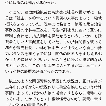
位に戻るのは都合が悪かった。
そこで、追放解除以後にも読売に社長を置かずに、自
分は「社主」を称するという異例の人事によって、独裁
権限をふるっていた。晩年には務台と、娘婿で元自治省
事務次官の小林与三次を、同格の副社長に置いて互いに
牽制し合わせ、拮抗関係を保たせるという、いかにも独
裁者らしい人事配置をしていた。この拮抗関係を破って
務台が読売社長、小林が日本テレビ社長という新しい勢
力バランスを築くまでには、関係の財界人をまじえる七
か月もの暗闘がつづいた。そのときに務台が決定的な武
器としたのが、この「新聞界に入ってまだ二、三年」と
いう小林の経歴の評価だったのである。
以上のような関係資料の矛盾した状況は、正力自身が
生存中にみずからの伝説作りに執念を燃したという特殊
事情によって、ほかの人物の場合よりもさらに複雑にな
っている。なかでもとくに複雑怪奇なのが、読売に乗り
こんだときの事情である。