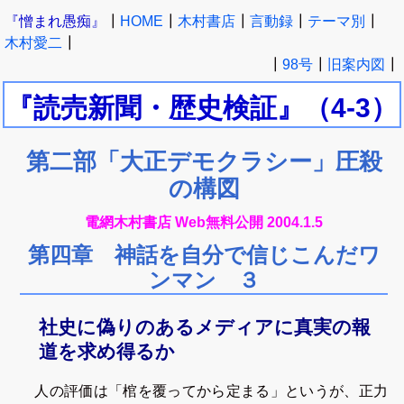
『憎まれ愚痴』
┃
HOME
┃
木村書店
┃
言動録
┃
テーマ別
┃
木村愛二
┃
┃
98号
┃
旧案内図
┃
『読売新聞・歴史検証』
（4-3）
第二部「大正デモクラシー」圧殺
の構図
電網木村書店 Web無料公開 2004.1.5
第四章 神話を自分で信じこんだワ
ンマン ３
社史に偽りのあるメディアに真実の報
道を求め得るか
人の評価は「棺を覆ってから定まる」というが、正力