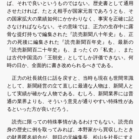
ば、それで良いというものではない。歴史書として通用
させたければ、たとえ相手が国家元首であろうとも、そ
の国家拡大の業績如何にかかわりなく、事実を正確に記
さなければならない。その意味では、正力の生存中に露
骨な提灯持ちで編集された『読売新聞八十年史』も、正
力の死後に編集された『読売新聞百年史』も、最新の
『読売新聞百二十年史』も、まったくの「私史」、また
は古代中国流の「王朝史」としてしか評価できない。何
時の日か、全面的に書き改められるべきである。
正力の社長就任に話を戻すと、当時も現在も世間常識
として、新聞経営の立て直しに最適な人物は、新聞人と
して実績が確かな人物である。むしろ、新聞業界には普
通の業界よりも、そういう意見が通りやすい特殊性があ
るといった方が良いだろう。
読売に限っての特殊事情があるわけでもない。読売自
身の歴史に例を取ってみれば、本野家から買収したとき
の財界匿名組合が、朝日の元編集長、松山を社長にすえ