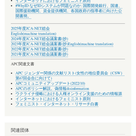
インターネットにおけるフェミニスト原則
#WhyID なぜIDシステムが問題なのか: 国際開発銀行、国連、
国際援助機関、資金提供機関、各国政府の指導者に向けた公
開書簡。
2025年度JCA-NET総会
English(machine translation)
2024年度JCA-NET総会議案書(抄)
2023年度JCA-NET総会議案書(抄)
English(machine translation)
2022年度JCA-NET総会議案書(抄)
2021年度JCA-NET総会議案書(抄)
APC関連文書
APC ジェンダー関係の文献リスト(女性の地位委員会（CSW）
第67回会合に向けて)
APCコミュニティアップデート(2022/10)
APCのポリシー解説。偽情報disinformation
ウクライナ侵略における人権オンライン支援のための情報源
インターネットにおけるフェミニスト原則
フェミニスト・インターネット・リサーチ白書
関連団体