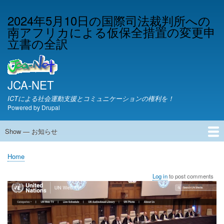
Skip
2024年5月10日の国際司法裁判所への
to
南アフリカによる仮保全措置の変更申
main
content
立書の全訳
JCA-NET
ICTによる社会運動支援とコミュニケーションの権利を！
Powered by
Drupal
Show — お知らせ
お
知
JCA-NETからのお知らせ
Home
ら
Breadcrumb
せ
Log in
to post comments