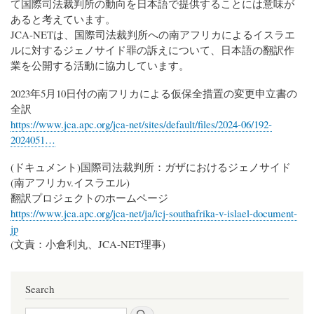
て国際司法裁判所の動向を日本語で提供することには意味が
あると考えています。
JCA-NETは、国際司法裁判所への南アフリカによるイスラエ
ルに対するジェノサイド罪の訴えについて、日本語の翻訳作
業を公開する活動に協力しています。
2023年5月10日付の南フリカによる仮保全措置の変更申立書の
全訳
https://www.jca.apc.org/jca-net/sites/default/files/2024-06/192-
2024051…
(ドキュメント)国際司法裁判所：ガザにおけるジェノサイド
(南アフリカv.イスラエル)
翻訳プロジェクトのホームページ
https://www.jca.apc.org/jca-net/ja/icj-southafrika-v-islael-document-
jp
(文責：小倉利丸、JCA-NET理事)
Search
Search