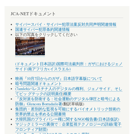
JCA-NETドキュメント
サイバースパイ・サイバー犯罪法案反対共同声明関連情報
国連サイバー犯罪条約関連情報
以下の写真をクリックしてください
(ドキュメント日本語訳)国際司法裁判所：ガザにおけるジェノ
サイド(南アフリカv.イスラエル)
映画『10月7日からのガザ』日本語字幕版について
暗号問題関連ドキュメント
(7amleh)パレスチナ人のデジタルの権利、ジェノサイド、そし
てビッ グテックの説明責任
|
概要
『反対派を防衛する：社会運動のデジタル弾圧と暗号による
防御』Glencora Borradaile著
(翻訳草稿版)
集団的・差別的な監視を可能にするバイオメトリック技術の
世界的禁止を求める公開書簡
大韓民国のプライバシー権に関するNGO報告書(日本語仮訳)
マジックミラーの裏側で：企業監視テクノロジーの詳細(電子
フロンティア財団)