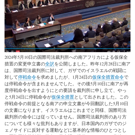
2024年5月10日の国際司法裁判所への南アフリカによる仮保全
措置の変更申立書の
全訳
を公開しました。昨年12月28日に南ア
は、国際司法裁判所に対して、ガザでのイスラエルの戦闘に
対して
停戦命令
を求めましたが、1月24日の
仮保全措置命令
で
は停戦命令が含まれませんでした。その後5月10日に南アが再
度停戦命令を出すようにとの要請を裁判所に申し立て、やっ
と5月24日に停戦命令が
仮保全措置
として出されました。この
停戦命令の前提となる南アの申立文書が今回翻訳した5月10日
の文書になります。イスラエルはこれまでと同様、国際司法
裁判所の命令には従っていません。国際司法裁判所のあり方
についても様々な批判もありますが、日本国内のガザでのジ
ェノサイドに反対する運動などに基本的な情報のひとつとし