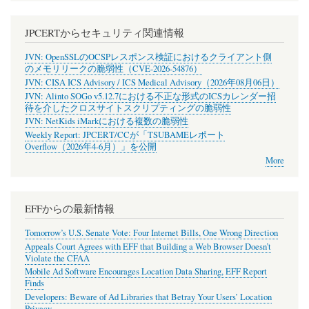
JPCERTからセキュリティ関連情報
JVN: OpenSSLのOCSPレスポンス検証におけるクライアント側
のメモリリークの脆弱性（CVE-2026-54876）
JVN: CISA ICS Advisory / ICS Medical Advisory（2026年08月06日）
JVN: Alinto SOGo v5.12.7における不正な形式のICSカレンダー招
待を介したクロスサイトスクリプティングの脆弱性
JVN: NetKids iMarkにおける複数の脆弱性
Weekly Report: JPCERT/CCが「TSUBAMEレポート
Overflow（2026年4-6月）」を公開
More
EFFからの最新情報
Tomorrow’s U.S. Senate Vote: Four Internet Bills, One Wrong Direction
Appeals Court Agrees with EFF that Building a Web Browser Doesn’t
Violate the CFAA
Mobile Ad Software Encourages Location Data Sharing, EFF Report
Finds
Developers: Beware of Ad Libraries that Betray Your Users’ Location
Privacy