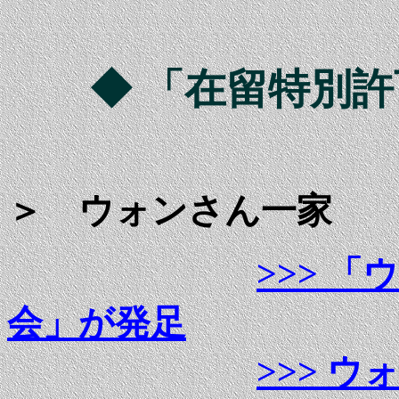
◆ 「在留特別許可
＞ ウォンさん一家
>>> 
会」が発足
>>> 