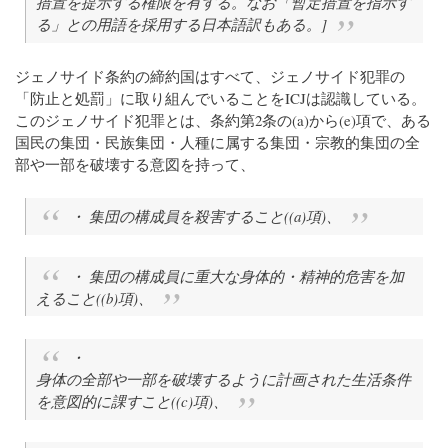
措置を提示する権限を有する。なお「暫定措置を指示す
る」との用語を採用する日本語訳もある。]
ジェノサイド条約の締約国はすべて、ジェノサイド犯罪の
「防止と処罰」に取り組んでいることをICJは認識している。
このジェノサイド犯罪とは、条約第2条の(a)から(e)項で、ある
国民の集団・民族集団・人種に属する集団・宗教的集団の全
部や一部を破壊する意図を持って、
・ 集団の構成員を殺害すること((a)項)、
・ 集団の構成員に重大な身体的・精神的危害を加
えること((b)項)、
・
身体の全部や一部を破壊するように計画された生活条件
を意図的に課すこと((c)項)、