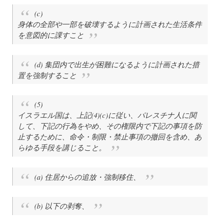
(c)
身体の全部や一部を破壊するように計画された生活条件
を意図的に課すこと
(d) 集団内で出生が困難になるように計画された措
置を強制すること
(5)
イスラエル国は、上記(4)(c)に従い、パレスチナ人に関
して、下記の行為をやめ、その権限内で下記の事項を防
止するために、命令・制限・禁止事項の撤回を含め、あ
らゆる手段を講じること。
(a) 住居からの追放・強制移住、
(b) 以下の剥奪、