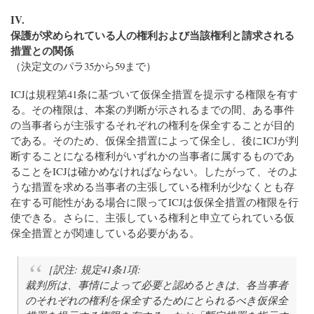
IV.
保護が求められている人の権利および当該権利と請求される
措置との関係
（決定文のパラ35から59まで）
ICJは規程第41条に基づいて仮保全措置を提示する権限を有す
る。その権限は、本案の判断が示されるまでの間、ある事件
の当事者らが主張するそれぞれの権利を保全することが目的
である。そのため、仮保全措置によって保全し、後にICJが判
断することになる権利がいずれかの当事者に属するものであ
ることをICJは確かめなければならない。したがって、そのよ
うな措置を求める当事者の主張している権利が少なくとも存
在する可能性がある場合に限ってICJは仮保全措置の権限を行
使できる。さらに、主張している権利と申立てられている仮
保全措置とが関連している必要がある。
[訳注: 規定41条1項:
裁判所は、事情によって必要と認めるときは、各当事者
のそれぞれの権利を保全するためにとられるべき仮保全