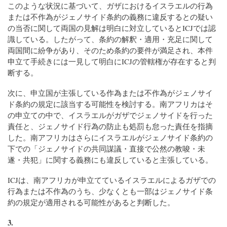
このような状況に基づいて、ガザにおけるイスラエルの行為
または不作為がジェノサイド条約の義務に違反するとの疑い
の当否に関して両国の見解は明白に対立しているとICJでは認
識している。したがって、条約の解釈・適用・充足に関して
両国間に紛争があり、そのため条約の要件が満足され、本件
申立て手続きには一見して明白にICJの管轄権が存在すると判
断する。
次に、申立国が主張している作為または不作為がジェノサイ
ド条約の規定に該当する可能性を検討する。南アフリカはそ
の申立ての中で、イスラエルがガザでジェノサイドを行った
責任と、ジェノサイド行為の防止も処罰も怠った責任を指摘
した。南アフリカはさらにイスラエルがジェノサイド条約の
下での「ジェノサイドの共同謀議・直接で公然の教唆・未
遂・共犯」に関する義務にも違反していると主張している。
ICJは、南アフリカが申立てているイスラエルによるガザでの
行為または不作為のうち、少なくとも一部はジェノサイド条
約の規定が適用される可能性があると判断した。
3.