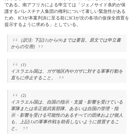
である。南アフリカによる申立ては「ジェノサイド条約が保
護するパレスチナ人集団の権利について著しい緊急性がある
ため、ICJが本案判決に至る前にICJが次の各項の仮保全措置を
提示するように求める」としている。
[訳注: 下記(1)から(9)までは要旨。原文では申立書
からの引用]
(1)
イスラエル国は、ガザ地区内やガザに対する軍事行動を
直ちに停止すること。
(2)
イスラエル国は、自国の指示・支援・影響を受けている
軍隊または非正規武装部隊、あるいは自国の管理・指
示・影響を受ける可能性のあるすべての団体および個人
も、上記(1)の軍事作戦を助長しないように措置するこ
と。