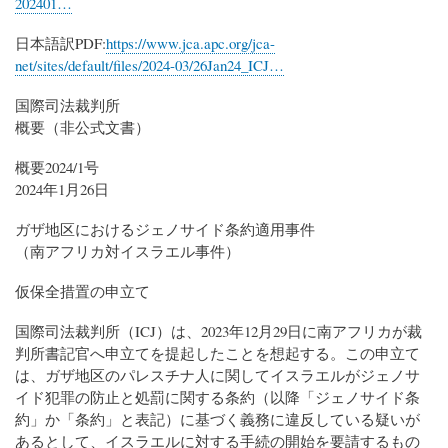
202401…
日本語訳PDF:
https://www.jca.apc.org/jca-
net/sites/default/files/2024-03/26Jan24_ICJ…
国際司法裁判所
概要（非公式文書）
概要2024/1号
2024年1月26日
ガザ地区におけるジェノサイド条約適用事件
（南アフリカ対イスラエル事件）
仮保全措置の申立て
国際司法裁判所（ICJ）は、2023年12月29日に南アフリカが裁
判所書記官へ申立てを提起したことを想起する。この申立て
は、ガザ地区のパレスチナ人に関してイスラエルがジェノサ
イド犯罪の防止と処罰に関する条約（以降「ジェノサイド条
約」か「条約」と表記）に基づく義務に違反している疑いが
あるとして、イスラエルに対する手続の開始を要請するもの