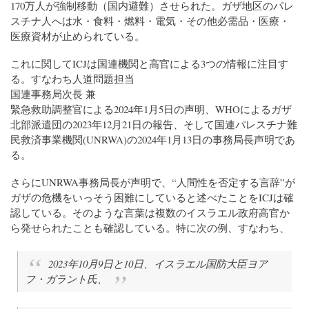
170万人が強制移動（国内避難）させられた。ガザ地区のパレ
スチナ人へは水・食料・燃料・電気・その他必需品・医療・
医療資材が止められている。
これに関してICJは国連機関と高官による3つの情報に注目す
る。すなわち人道問題担当
国連事務局次長 兼
緊急救助調整官による2024年1月5日の声明、WHOによるガザ
北部派遣団の2023年12月21日の報告、そして国連パレスチナ難
民救済事業機関(UNRWA)の2024年1月13日の事務局長声明であ
る。
さらにUNRWA事務局長が声明で、“人間性を否定する言辞”が
ガザの危機をいっそう困難にしていると述べたことをICJは確
認している。そのような言葉は複数のイスラエル政府高官か
ら発せられたことも確認している。特に次の例、すなわち、
2023年10月9日と10日、イスラエル国防大臣ヨア
フ・ガラント氏、