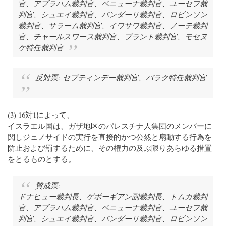
官、アブラハム裁判官、ベニューナ裁判官、ユーセフ裁
判官、シュエイ裁判官、バンダーリ裁判官、ロビンソン
裁判官、サラーム裁判官、イワサワ裁判官、ノーテ裁判
官、チャールスワース裁判官、ブラント裁判官、モセヌ
ケ特任裁判官
反対票: セブティンデー裁判官、バラク特任裁判官
(3) 16対1によって、
イスラエル国は、ガザ地区のパレスチナ人集団のメンバーに
関しジェノサイドの実行を直接的かつ公然と扇動する行為を
防止および罰するために、その権力の及ぶ限りあらゆる措置
をとるものとする。
賛成票:
ドナヒュー裁判長、ゲボーギアン副裁判長、トムカ裁判
官、アブラハム裁判官、ベニューナ裁判官、ユーセフ裁
判官、シュエイ裁判官、バンダーリ裁判官、ロビンソン