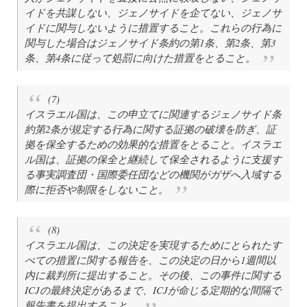
イドを共謀しない、ジェノサイドを企てない、ジェノサ
イドに関与しないように措置すること。これらの行為に
関与した場合はジェノサイド条約の第1条、第2条、第3
条、第4条に従って処罰に向けた措置をとること。
(7)
イスラエル国は、この申立てに関連するジェノサイド条
約第2条が規定する行為に関する証拠の破壊を防ぎ、証
拠を保全するための効果的な措置をとること。イスラエ
ル国は、証拠の保全と継続して保全されるように支援す
る事実調査団・国際委任団などの機関がガザへ入域する
際に拒否や制限をしないこと。
(8)
イスラエル国は、この決定を実現するためにとられたす
べての措置に関する報告を、この決定の日から1週間以
内に裁判所に提出すること。その後、この事件に関する
ICJの最終決定があるまで、ICJが命じる定期的な間隔で
報告書を提出すること。