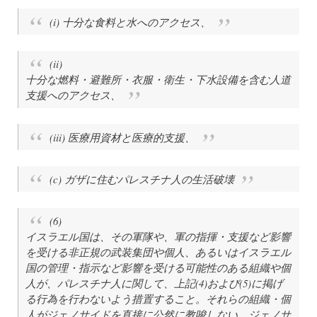
(i) 十分な食料と水へのアクセス、
(ii)
十分な燃料・避難所・衣服・衛生・下水設備を含む人道
支援へのアクセス、
(iii) 医療用資材と医療的支援、
(c) ガザに住むパレスチナ人の生活破壊
(6)
イスラエル国は、その軍隊や、軍の指揮・支援など影響
を受ける非正規の武装集団や個人、あるいはイスラエル
国の管理・指示など影響を受ける可能性のある組織や個
人が、パレスチナ人に関して、上記(4)および(5)に掲げ
る行為を行わないよう措置すること。それらの組織・個
人がジェノサイドを直接に公然に教唆しない、ジェノサ