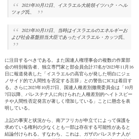
2023年10月12日、イスラエル大統領イツハク・ヘル
ツォグ氏、
2023年10月13日、当時はイスラエルのエネルギーお
よび社会基盤担当大臣であったイスラエル・カッツ氏、
に注目するべきである。また国連人権理事会の複数の作業部
会の特別報告者、独立専門家と部会員合計37名が2023年11月16
日に報道発表した「イスラエルの高官らが発した明白にジェ
ノサイド的で人間性を否定する言辞」との警告にICJは着目す
る。さらに2023年10月27日、国連人種差別撤廃委員会は「10月
7日以降、パレスチナ人に向けられた人種差別的ヘイトスピー
チや人間性否定発言が著しく増加している」ことに懸念を表
明している。
上記の事実と状況から、南アフリカが申立てによって保護を
求めている権利の少なくとも一部は存在する可能性があると
結論付けられる。すなわち、これは、ガザのパレスチナ人が