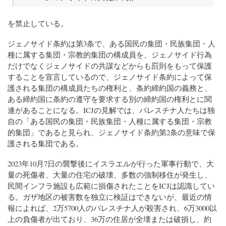
を禁止している。
ジェノサイド条約は第3条で、ある国民の集団・民族集団・人
種に属する集団・宗教的集団の構成員を、ジェノサイド行為
だけでなくジェノサイドの共謀などからも罰則をもって保護
することを宣言しているので、ジェノサイド条約によって保
護される集団の構成員たちの権利と、条約締約国の義務と、
ある締約国に条約の遵守を要求する別の締約国の権利とに関
連があることになる。ICJの見解では、パレスチナ人たちは独
自の「ある国民の集団・民族集団・人種に属する集団・宗教
的集団」であると見られ、ジェノサイド条約第2条の意味で保
護される集団である。
2023年10月7日の襲撃後にイスラエルが行った軍事行動で、大
量の死傷者、大量の住宅の破壊、多数の強制移住が発生し、
民間インフラ施設も広範に損傷されたことをICJは認識してい
る。ガザ地区の被害数を独立に検証はできないが、最近の情
報によれば、2万5700人のパレスチナ人が殺害され、6万3000以
上の負傷者が出ており、36万の住居が全壊または破損し、約