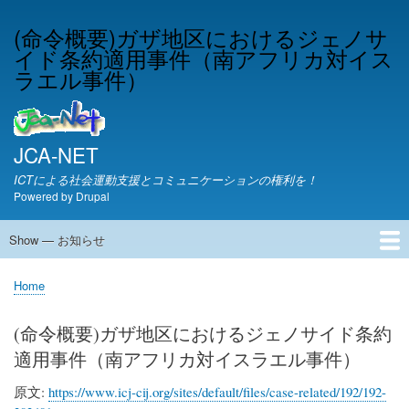
Skip
(命令概要)ガザ地区におけるジェノサ
to
イド条約適用事件（南アフリカ対イス
main
content
ラエル事件）
JCA-NET
ICTによる社会運動支援とコミュニケーションの権利を！
Powered by
Drupal
Show — お知らせ
お
知
JCA-NETからのお知らせ
Home
ら
Breadcrumb
せ
(命令概要)ガザ地区におけるジェノサイド条約
適用事件（南アフリカ対イスラエル事件）
原文:
https://www.icj-cij.org/sites/default/files/case-related/192/192-