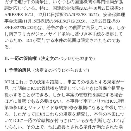
ガザで進行中の紛争は、いくつもの国連機関や専門部局が協
調対応している。特に、国連総会決議(2023年10月27日採択の
A/RES/ES-10/21、12月12日採択のA/RES/ES-10/22)、安全保障理
事会決議(11月15日採択のS/RES/2712(2023)、12月22日採択の
S/RES/2720(2023))は、紛争の多くの側面に言及している。しか
し南アフリカがジェノサイド条約に基づき本手続を提起して
いるため、ICJが関与する本件の範囲は限定されたものであ
る。
II. 一応の管轄権
（決定文のパラ15から32まで）
1. 予備的所見
（決定文のパラ15から18まで）
ICJはこれまでの決定を踏襲し、申立ての根拠とする規定が一
見して明白にICJの管轄権を認定しているときは仮保全措置を
提示することができる。しかし本案の管轄権を認定する場合
ほどに厳密である必要はない。本事件で南アフリカはICJ規程
第36条1項とジェノサイド条約第9条が根拠になると主張してい
る。したがってICJはこれらの規定を精査し、本件の本案につ
いてICJに一応の管轄権が付与されているかを判断しなければ
ならない。その上で、他に必要とされる条件が満たされた場