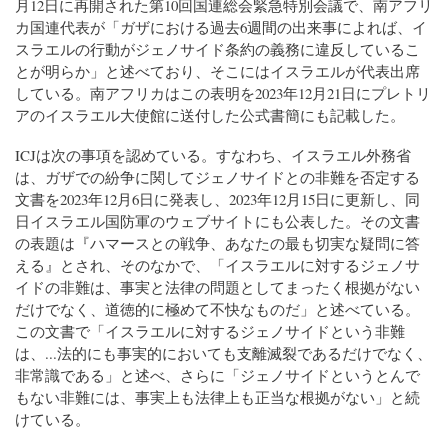
月12日に再開された第10回国連総会緊急特別会議で、南アフリ
カ国連代表が「ガザにおける過去6週間の出来事によれば、イ
スラエルの行動がジェノサイド条約の義務に違反しているこ
とが明らか」と述べており、そこにはイスラエルが代表出席
している。南アフリカはこの表明を2023年12月21日にプレトリ
アのイスラエル大使館に送付した公式書簡にも記載した。
ICJは次の事項を認めている。すなわち、イスラエル外務省
は、ガザでの紛争に関してジェノサイドとの非難を否定する
文書を2023年12月6日に発表し、2023年12月15日に更新し、同
日イスラエル国防軍のウェブサイトにも公表した。その文書
の表題は『ハマースとの戦争、あなたの最も切実な疑問に答
える』とされ、そのなかで、「イスラエルに対するジェノサ
イドの非難は、事実と法律の問題としてまったく根拠がない
だけでなく、道徳的に極めて不快なものだ」と述べている。
この文書で「イスラエルに対するジェノサイドという非難
は、...法的にも事実的においても支離滅裂であるだけでなく、
非常識である」と述べ、さらに「ジェノサイドというとんで
もない非難には、事実上も法律上も正当な根拠がない」と続
けている。