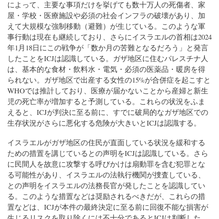
によって、主要な事項だけを挙げても数十万人の死傷者、家
屋・学校・医療施設や必須の社会インフラの破壊があり、加
えて大規模な強制移動（避難）が生じている。このような軍
事行動は現在も継続しており、さらにイスラエルの首相は2024
年1月18日にこの戦争が「数か月の苦難となるだろう」と発言
したことをICJは認識している。ガザ地区に住むパレスチナ人
は、基本的な食材・飲料水・電気・必須の医薬品・暖房を得
られない。ガザ地区で出産する女性の15%が合併症を起こすと
WHOでは推計しており、医療が届かないことから産婦と新生
児の死亡率が増加すると予測している。これらの状況をふま
えると、ICJが判決に至る前に、すでに破局的なガザ地区での
生存状況がさらに悪化する危険が大きいとICJは認識する。
イスラエルがガザ地区の住民が直面している状況を緩和する
ための措置を講じているとの声明をICJは認識している。さら
に民間人を故意に攻撃する呼びかけは扇動罪を含む犯罪とな
る可能性があり、イスラエルの法執行機関が捜査している、
との声明をイスラエルの法務長官が発したことを認識してい
る。このような措置などは奨励されるべきだが、これらの措
置などは、ICJが本件の最終決定に至る前に回復不能な損害が
生じるリスクを取り除くには不十分であるとICJは判断した。