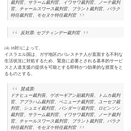
裁判官、サラーム裁判官、イワサワ裁判官、ノーテ裁判
官、チャールスワース裁判官、ブラント裁判官、バラク
特任裁判官、モセヌケ特任裁判官
反対票: セブティンデー裁判官
(4) 16対1によって、
イスラエル国は、ガザ地区のパレスチナ人が直面する不利な
生活状況に対処するため、緊急に必要とされる基本的サービ
スと人道支援の提供を可能とする即時かつ効果的な措置をと
るものとする。
賛成票:
ドナヒュー裁判長、ゲボーギアン副裁判長、トムカ裁判
官、アブラハム裁判官、ベニューナ裁判官、ユーセフ裁
判官、シュエイ裁判官、バンダーリ裁判官、ロビンソン
裁判官、サラーム裁判官、イワサワ裁判官、ノーテ裁判
官、チャールスワース裁判官、ブラント裁判官、バラク
特任裁判官、モセヌケ特任裁判官