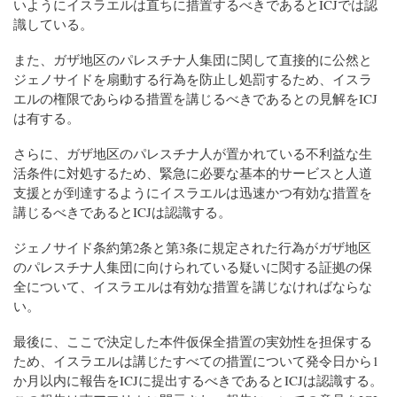
いようにイスラエルは直ちに措置するべきであるとICJでは認
識している。
また、ガザ地区のパレスチナ人集団に関して直接的に公然と
ジェノサイドを扇動する行為を防止し処罰するため、イスラ
エルの権限であらゆる措置を講じるべきであるとの見解をICJ
は有する。
さらに、ガザ地区のパレスチナ人が置かれている不利益な生
活条件に対処するため、緊急に必要な基本的サービスと人道
支援とが到達するようにイスラエルは迅速かつ有効な措置を
講じるべきであるとICJは認識する。
ジェノサイド条約第2条と第3条に規定された行為がガザ地区
のパレスチナ人集団に向けられている疑いに関する証拠の保
全について、イスラエルは有効な措置を講じなければならな
い。
最後に、ここで決定した本件仮保全措置の実効性を担保する
ため、イスラエルは講じたすべての措置について発令日から1
か月以内に報告をICJに提出するべきであるとICJは認識する。