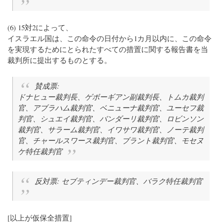
(6) 15対2によって、
イスラエル国は、この命令の日付から1カ月以内に、この命令
を実現するためにとられたすべての措置に関する報告書を当
裁判所に提出するものとする。
賛成票:
ドナヒュー裁判長、ゲボーギアン副裁判長、トムカ裁判
官、アブラハム裁判官、ベニューナ裁判官、ユーセフ裁
判官、シュエイ裁判官、バンダーリ裁判官、ロビンソン
裁判官、サラーム裁判官、イワサワ裁判官、ノーテ裁判
官、チャールスワース裁判官、ブラント裁判官、モセヌ
ケ特任裁判官
反対票: セブティンデー裁判官、バラク特任裁判官
[以上が仮保全措置]