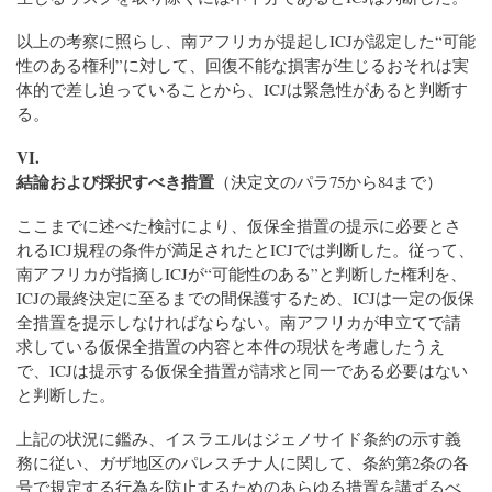
以上の考察に照らし、南アフリカが提起しICJが認定した“可能
性のある権利”に対して、回復不能な損害が生じるおそれは実
体的で差し迫っていることから、ICJは緊急性があると判断す
る。
VI.
結論および採択すべき措置
（決定文のパラ75から84まで）
ここまでに述べた検討により、仮保全措置の提示に必要とさ
れるICJ規程の条件が満足されたとICJでは判断した。従って、
南アフリカが指摘しICJが“可能性のある”と判断した権利を、
ICJの最終決定に至るまでの間保護するため、ICJは一定の仮保
全措置を提示しなければならない。南アフリカが申立てで請
求している仮保全措置の内容と本件の現状を考慮したうえ
で、ICJは提示する仮保全措置が請求と同一である必要はない
と判断した。
上記の状況に鑑み、イスラエルはジェノサイド条約の示す義
務に従い、ガザ地区のパレスチナ人に関して、条約第2条の各
号で規定する行為を防止するためのあらゆる措置を講ずるべ