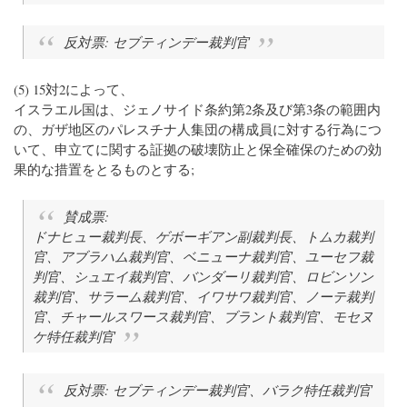
反対票: セブティンデー裁判官
(5) 15対2によって、
イスラエル国は、ジェノサイド条約第2条及び第3条の範囲内
の、ガザ地区のパレスチナ人集団の構成員に対する行為につ
いて、申立てに関する証拠の破壊防止と保全確保のための効
果的な措置をとるものとする;
賛成票:
ドナヒュー裁判長、ゲボーギアン副裁判長、トムカ裁判
官、アブラハム裁判官、ベニューナ裁判官、ユーセフ裁
判官、シュエイ裁判官、バンダーリ裁判官、ロビンソン
裁判官、サラーム裁判官、イワサワ裁判官、ノーテ裁判
官、チャールスワース裁判官、ブラント裁判官、モセヌ
ケ特任裁判官
反対票: セブティンデー裁判官、バラク特任裁判官