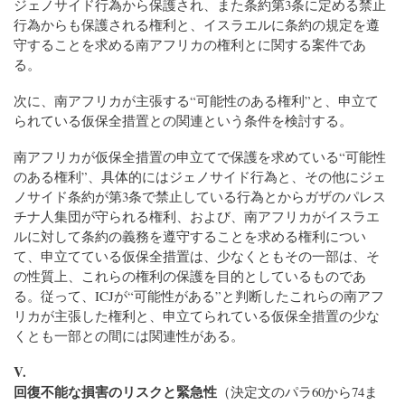
ジェノサイド行為から保護され、また条約第3条に定める禁止
行為からも保護される権利と、イスラエルに条約の規定を遵
守することを求める南アフリカの権利とに関する案件であ
る。
次に、南アフリカが主張する“可能性のある権利”と、申立て
られている仮保全措置との関連という条件を検討する。
南アフリカが仮保全措置の申立てで保護を求めている“可能性
のある権利”、具体的にはジェノサイド行為と、その他にジェ
ノサイド条約が第3条で禁止している行為とからガザのパレス
チナ人集団が守られる権利、および、南アフリカがイスラエ
ルに対して条約の義務を遵守することを求める権利につい
て、申立てている仮保全措置は、少なくともその一部は、そ
の性質上、これらの権利の保護を目的としているものであ
る。従って、ICJが“可能性がある”と判断したこれらの南アフ
リカが主張した権利と、申立てられている仮保全措置の少な
くとも一部との間には関連性がある。
V.
回復不能な損害のリスクと緊急性
（決定文のパラ60から74ま