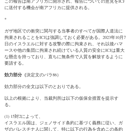
この報告は南アフリカに開示され、報告についての意見をICJ
に送付する機会が南アフリカに提供される。
*
ガザ地区での衝突に関与する当事者のすべてが国際人道法に
拘束されることをICJは強調しておく必要がある。2023年10月7
日のイスラエルに対する攻撃の際に拘束され、それ以後ハマ
ースや他の集団に拘束され続けている人質の安全にICJは重大
な懸念を持っており、直ちに無条件で人質を解放するように
要請する。
効力部分（
決定文のパラ86）
効力部分の全文は以下のとおりである。
以上の根拠により、当裁判所は以下の仮保全措置を提示す
る。
(1) 15対2によって、
イスラエル国は、ジェノサイド条約に基づく義務に従い、ガ
ザのパレスチナ人に関して、特に以下の行為を含めこの条約