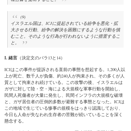
(9)
イスラエル国は、ICJに提起されている紛争を悪化・拡
大させる行動、紛争の解決を困難にするような行動を慎
むこと。そのような行為が行われないように措置するこ
と。
I. 緒言
（決定文のパラ13と14）
ICJはこの事件が提訴される直前の事態を想起する。1,200人以
上が死亡、数千人が負傷、約240人が拘束され、その多くが人
質として拘束され続けている。この攻撃の後、イスラエルは
ガザに対して陸・空・海による大規模な軍事行動を開始し、
民間人死傷者が大量に発生し、民間インフラの大規模な破壊
と、ガザ居住者の圧倒的多数が避難する事態となった。ICJは
この地域で生じている惨事の規模をはっきり認識しており、
今日も人命が失なわれ生存者の苦難が続いていることを深く
懸念する。