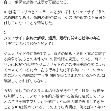
合に、仮保全措置の提示が可能となる。
ICJは南アフリカとイスラエルとがいずれもジェノサイド条約
の締約国であり、条約の第9条にも、その他の条文にも留保を
付していないことを確認した。
2.
ジェノサイド条約の解釈、適用、履行に関する紛争の存在
（決定文のパラ19から30まで）
ジェノサイド条約第9条では、条約の解釈・適用・充足に関す
る紛争があるとの条件でICJの管轄権を規定している。南アフ
リカはICJの管轄権をジェノサイド条約の仲裁手続条項によっ
て申立てているため、ある行為または不作為についての申立
国の訴えが条約に関する事項的管轄に含まれているかをICJは
確認しなければならない。
ガザに関してのイスラエルの行為がその性質・対象・規模か
ら判断してジェノサイド条約が規定する義務に違反している
との意見を南アフリカが公式声明や両国の間で表明してきた
ことをICJは認めている。そのような表明は、例えば2023年12