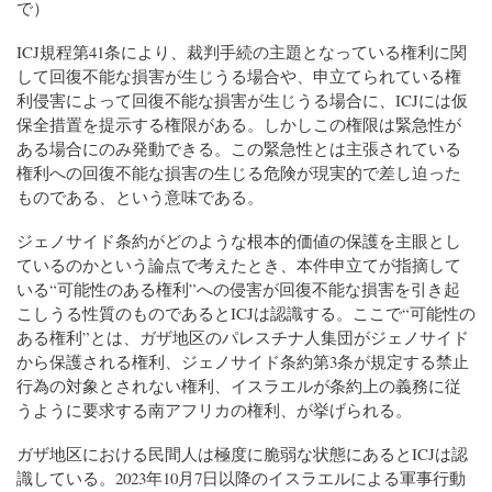
で）
ICJ規程第41条により、裁判手続の主題となっている権利に関
して回復不能な損害が生じうる場合や、申立てられている権
利侵害によって回復不能な損害が生じうる場合に、ICJには仮
保全措置を提示する権限がある。しかしこの権限は緊急性が
ある場合にのみ発動できる。この緊急性とは主張されている
権利への回復不能な損害の生じる危険が現実的で差し迫った
ものである、という意味である。
ジェノサイド条約がどのような根本的価値の保護を主眼とし
ているのかという論点で考えたとき、本件申立てが指摘して
いる“可能性のある権利”への侵害が回復不能な損害を引き起
こしうる性質のものであるとICJは認識する。ここで“可能性の
ある権利”とは、ガザ地区のパレスチナ人集団がジェノサイド
から保護される権利、ジェノサイド条約第3条が規定する禁止
行為の対象とされない権利、イスラエルが条約上の義務に従
うように要求する南アフリカの権利、が挙げられる。
ガザ地区における民間人は極度に脆弱な状態にあるとICJは認
識している。2023年10月7日以降のイスラエルによる軍事行動