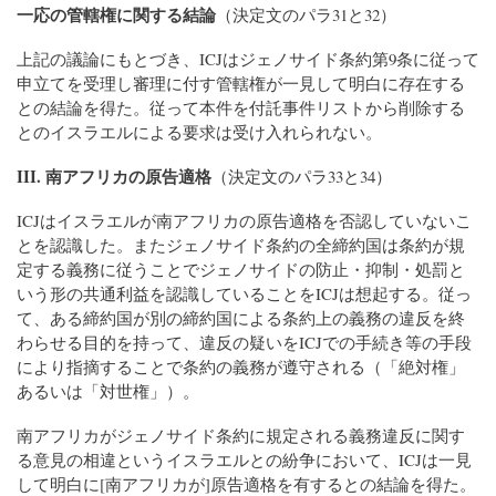
一応の管轄権に関する結論
（決定文のパラ31と32）
上記の議論にもとづき、ICJはジェノサイド条約第9条に従って
申立てを受理し審理に付す管轄権が一見して明白に存在する
との結論を得た。従って本件を付託事件リストから削除する
とのイスラエルによる要求は受け入れられない。
III. 南アフリカの原告適格
（決定文のパラ33と34）
ICJはイスラエルが南アフリカの原告適格を否認していないこ
とを認識した。またジェノサイド条約の全締約国は条約が規
定する義務に従うことでジェノサイドの防止・抑制・処罰と
いう形の共通利益を認識していることをICJは想起する。従っ
て、ある締約国が別の締約国による条約上の義務の違反を終
わらせる目的を持って、違反の疑いをICJでの手続き等の手段
により指摘することで条約の義務が遵守される（「絶対権」
あるいは「対世権」）。
南アフリカがジェノサイド条約に規定される義務違反に関す
る意見の相違というイスラエルとの紛争において、ICJは一見
して明白に[南アフリカが]原告適格を有するとの結論を得た。