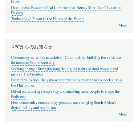
Finds
Developers: Beware of Ad Libraries that Betray Your Users’ Location
Privacy
Technology's Power in the Hands of the People
More
APCからのお知らせ
Community networks newsletter: Communities building the evidence
for meaningful connectivity
Seeding change: Strengthening the digital rights of rural women and
girls in The Gambia
From farm to fibre: Kayapa women weaving more than connectivity in
the Philippines
DrFed on reducing complexity and enabling more people to shape the
Fediverse
How community connectivity pioneers are changing South Africa’s
digital policy and regulation
More