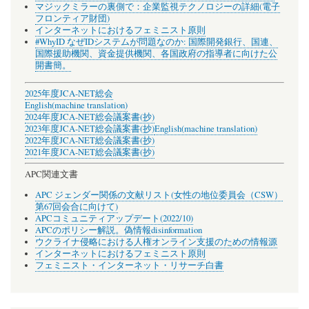
マジックミラーの裏側で：企業監視テクノロジーの詳細(電子
フロンティア財団)
インターネットにおけるフェミニスト原則
#WhyID なぜIDシステムが問題なのか: 国際開発銀行、国連、
国際援助機関、資金提供機関、各国政府の指導者に向けた公
開書簡。
2025年度JCA-NET総会
English(machine translation)
2024年度JCA-NET総会議案書(抄)
2023年度JCA-NET総会議案書(抄)
English(machine translation)
2022年度JCA-NET総会議案書(抄)
2021年度JCA-NET総会議案書(抄)
APC関連文書
APC ジェンダー関係の文献リスト(女性の地位委員会（CSW）
第67回会合に向けて)
APCコミュニティアップデート(2022/10)
APCのポリシー解説。偽情報disinformation
ウクライナ侵略における人権オンライン支援のための情報源
インターネットにおけるフェミニスト原則
フェミニスト・インターネット・リサーチ白書