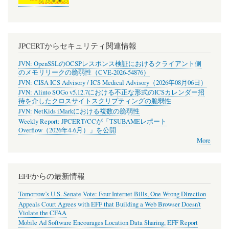
JPCERTからセキュリティ関連情報
JVN: OpenSSLのOCSPレスポンス検証におけるクライアント側
のメモリリークの脆弱性（CVE-2026-54876）
JVN: CISA ICS Advisory / ICS Medical Advisory（2026年08月06日）
JVN: Alinto SOGo v5.12.7における不正な形式のICSカレンダー招
待を介したクロスサイトスクリプティングの脆弱性
JVN: NetKids iMarkにおける複数の脆弱性
Weekly Report: JPCERT/CCが「TSUBAMEレポート
Overflow（2026年4-6月）」を公開
More
EFFからの最新情報
Tomorrow’s U.S. Senate Vote: Four Internet Bills, One Wrong Direction
Appeals Court Agrees with EFF that Building a Web Browser Doesn’t
Violate the CFAA
Mobile Ad Software Encourages Location Data Sharing, EFF Report