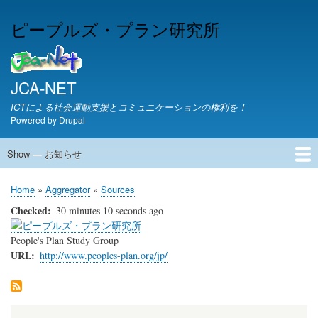
Skip
ピープルズ・プラン研究所
to
main
content
JCA-NET
ICTによる社会運動支援とコミュニケーションの権利を！
Powered by
Drupal
Show — お知らせ
お
知
JCA-NETからのお知らせ
Home
Aggregator
Sources
ら
Breadcrumb
せ
Checked
30 minutes 10 seconds ago
People's Plan Study Group
URL
http://www.peoples-plan.org/jp/