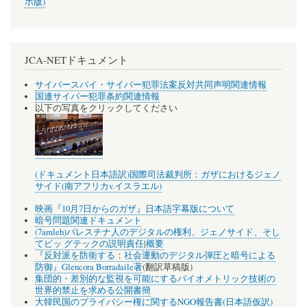
ホ版)
JCA-NETドキュメント
サイバースパイ・サイバー犯罪法案反対共同声明関連情報
国連サイバー犯罪条約関連情報
以下の写真をクリックしてください
(ドキュメント日本語訳)国際司法裁判所：ガザにおけるジェノ
サイド(南アフリカv.イスラエル)
映画『10月7日からのガザ』日本語字幕版について
暗号問題関連ドキュメント
(7amleh)パレスチナ人のデジタルの権利、ジェノサイド、そし
てビッ グテックの説明責任
|
概要
『反対派を防衛する：社会運動のデジタル弾圧と暗号による
防御』Glencora Borradaile著
(翻訳草稿版)
集団的・差別的な監視を可能にするバイオメトリック技術の
世界的禁止を求める公開書簡
大韓民国のプライバシー権に関するNGO報告書(日本語仮訳)