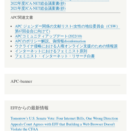
2022年度JCA-NET総会議案書(抄)
2021年度JCA-NET総会議案書(抄)
APC関連文書
APC ジェンダー関係の文献リスト(女性の地位委員会（CSW）
第67回会合に向けて)
APCコミュニティアップデート(2022/10)
APCのポリシー解説。偽情報disinformation
ウクライナ侵略における人権オンライン支援のための情報源
インターネットにおけるフェミニスト原則
フェミニスト・インターネット・リサーチ白書
APC-banner
EFFからの最新情報
Tomorrow’s U.S. Senate Vote: Four Internet Bills, One Wrong Direction
Appeals Court Agrees with EFF that Building a Web Browser Doesn’t
Violate the CFAA