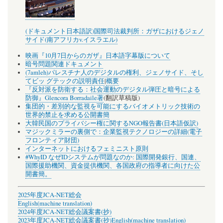
(ドキュメント日本語訳)国際司法裁判所：ガザにおけるジェノ
サイド(南アフリカv.イスラエル)
映画『10月7日からのガザ』日本語字幕版について
暗号問題関連ドキュメント
(7amleh)パレスチナ人のデジタルの権利、ジェノサイド、そし
てビッ グテックの説明責任
|
概要
『反対派を防衛する：社会運動のデジタル弾圧と暗号による
防御』Glencora Borradaile著
(翻訳草稿版)
集団的・差別的な監視を可能にするバイオメトリック技術の
世界的禁止を求める公開書簡
大韓民国のプライバシー権に関するNGO報告書(日本語仮訳)
マジックミラーの裏側で：企業監視テクノロジーの詳細(電子
フロンティア財団)
インターネットにおけるフェミニスト原則
#WhyID なぜIDシステムが問題なのか: 国際開発銀行、国連、
国際援助機関、資金提供機関、各国政府の指導者に向けた公
開書簡。
2025年度JCA-NET総会
English(machine translation)
2024年度JCA-NET総会議案書(抄)
2023年度JCA-NET総会議案書(抄)
English(machine translation)