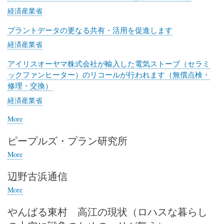
経済産業省
プラントデータの更なる共有・活用を促進します
経済産業省
アイリスオーヤマ株式会社が輸入した電気ストーブ（セラミ
ックファンヒーター）のリコールが行われます（無償点検・
修理・交換）
経済産業省
More
posts
about
ピープルズ・プラン研究所
経
済
More
posts
産
about
業
辺野古浜通信
ピ
省
ー
More
posts
プ
about
ル
やんばる東村 高江の現状（ロハスな暮らし
辺
ズ・
野