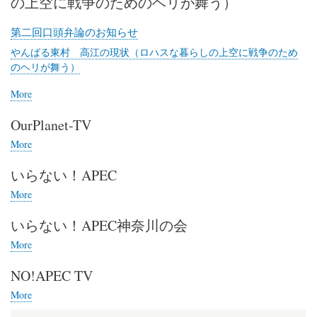
の上空に戦争のためのヘリが舞う）
プ
古
ラ
浜
第二回口頭弁論のお知らせ
ン
通
研
やんばる東村 高江の現状（ロハスな暮らしの上空に戦争のため
信
究
のヘリが舞う）
所
More
posts
about
OurPlanet-TV
や
ん
More
posts
ば
about
る
いらない！APEC
OurPlanet-
東
TV
More
posts
村
about
高
いらない！APEC神奈川の会
い
江
ら
の
More
posts
な
現
about
い！
状
NO!APEC TV
い
APEC
（ロ
ら
More
posts
ハ
な
about
ス