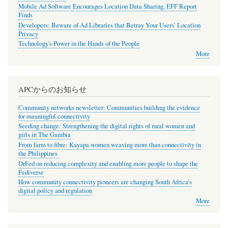
Mobile Ad Software Encourages Location Data Sharing, EFF Report
Finds
Developers: Beware of Ad Libraries that Betray Your Users’ Location
Privacy
Technology's Power in the Hands of the People
More
APCからのお知らせ
Community networks newsletter: Communities building the evidence
for meaningful connectivity
Seeding change: Strengthening the digital rights of rural women and
girls in The Gambia
From farm to fibre: Kayapa women weaving more than connectivity in
the Philippines
DrFed on reducing complexity and enabling more people to shape the
Fediverse
How community connectivity pioneers are changing South Africa’s
digital policy and regulation
More