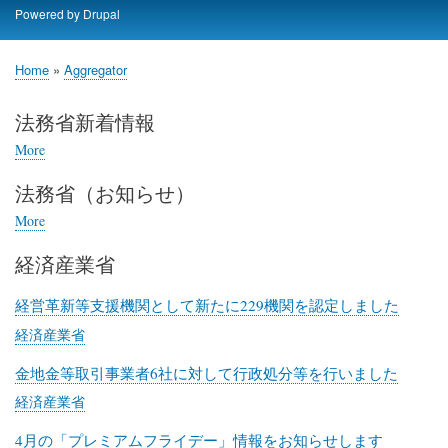
Skip
Powered by
Drupal
to
main
Home
Aggregator
content
Breadcrumb
法務省新着情報
More
posts
about
法務省（お知らせ）
法
務
More
posts
省
about
新
経済産業省
法
着
務
情
省
経営革新等支援機関として新たに229機関を認定しました
報
（お
経済産業省
知
ら
金地金等取引事業者6社に対して行政処分等を行いました
せ）
経済産業省
4月の「プレミアムフライデー」情報をお知らせします