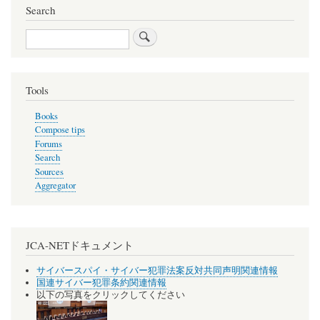
い！
NO!APEC
Search
な
APEC
TV
暮
神
Search
ら
奈
し
川
の
の
Tools
上
会
空
Books
に
Compose tips
戦
Forums
争
Search
の
Sources
た
Aggregator
め
の
ヘ
リ
JCA-NETドキュメント
が
舞
サイバースパイ・サイバー犯罪法案反対共同声明関連情報
国連サイバー犯罪条約関連情報
う）
以下の写真をクリックしてください