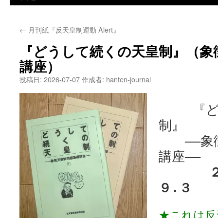
←
月刊紙『反天皇制運動 Alert』
『どうして続くの天皇制』（象
講座）
投稿日:
2026-07-07
作成者:
hanten-journal
『どう
制』
——象徴
講座——
２００
９.３
★これは反