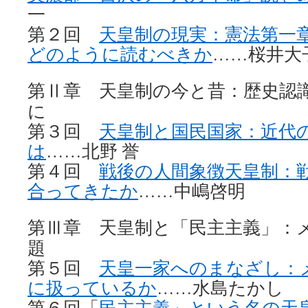
一
第２回
天皇制の現実：憲法第一
どのように読むべきか
……桜井大
第
章 天皇制の今と昔：歴史認
Ⅱ
に
第３回
天皇制と国民国家：近代
は
……北野 誉
第４回
戦後の人間象徴天皇制：
合ってきたか
……中嶋啓明
第
章 天皇制と「民主主義」：
Ⅲ
題
第５回
天皇一家へのまなざし：
に扱っているか
……水島たかし
第６回「
民主主義」という名の天