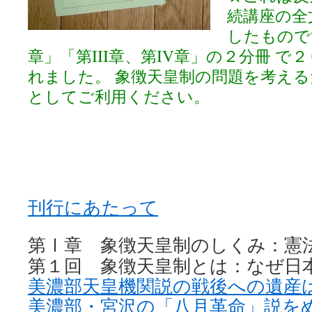
続講座の全
したものです
章」「第III章、第IV章」の２分冊 
れました。 象徴天皇制の問題を考え
としてご利用ください。
刊行にあたって
第
章 象徴天皇制のしくみ：憲
Ⅰ
第
１
回 象徴天皇制とは：なぜ日
美濃部天皇機関説の戦後への遺産
美濃部・宮沢の「八月革命」説を