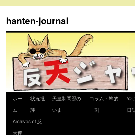
コ
ン
hanten-journal
テ
ン
ツ
へ
ス
キ
ッ
プ
ホー
状況批
天皇制問題の
コラム：蜂的
や
ム
評
いま
一刺
日
Archives of 反
天連