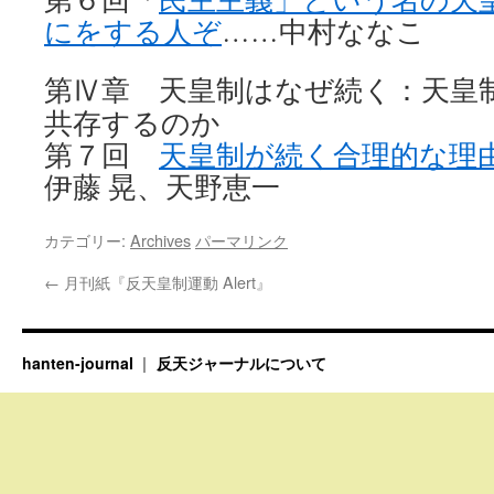
にをする人ぞ
……中村ななこ
第
章 天皇制はなぜ続く：天皇
Ⅳ
共存するのか
第７回
天皇制が続く合理的な理
伊藤 晃、天野恵一
カテゴリー:
Archives
パーマリンク
←
月刊紙『反天皇制運動 Alert』
hanten-journal
反天ジャーナルについて