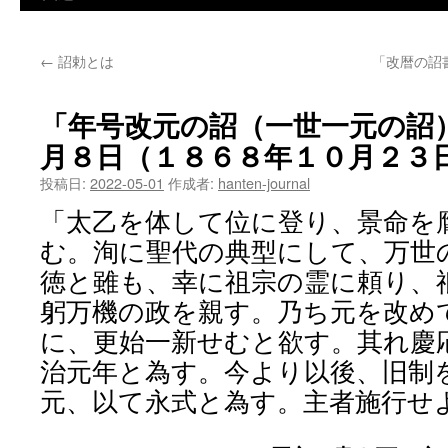
←
詔勅とは
「改暦の詔
「年号改元の詔（一世一元の詔
月８日（１８６８年１０月２３
投稿日:
2022-05-01
作成者:
hanten-journal
「太乙を体して位に登り、景命を
む。洵に聖代の典型にして、万世
徳と雖も、幸に祖宗の霊に頼り、
躬万機の政を親す。乃ち元を改め
に、更始一新せむと欲す。其れ慶
治元年と為す。今より以後、旧制
元、以て永式と為す。主者施行せ