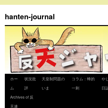
コ
ン
hanten-journal
テ
ン
ツ
へ
ス
キ
ッ
プ
ホー
状況批
天皇制問題の
コラム：蜂的
や
ム
評
いま
一刺
日
Archives of 反
天連