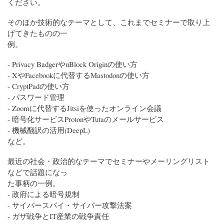
ください。
そのほか技術的なテーマとして、これまでセミナーで取り上
げてきたものの一
例。
- Privacy BadgerやuBlock Originの使い方
- XやFacebookに代替するMastodonの使い方
- CryptPadの使い方
- パスワード管理
- Zoomに代替するJitsiを使ったオンライン会議
- 暗号化サービスProtonやTutaのメールサービス
- 機械翻訳の活用(DeepL)
など。
最近の社会・政治的なテーマでセミナーやメーリングリスト
などで話題になっ
た事柄の一例。
- 政府による暗号規制
- サイバースパイ・サイバー攻撃法案
- ガザ戦争とIT産業の戦争責任