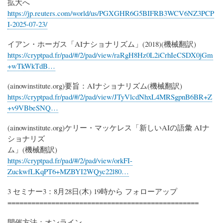
拡大へ
https://jp.reuters.com/world/us/PGXGHR6G5BIFRB3WCV6NZ3PCP
I-2025-07-23/
イアン・ホーガス「AIナショナリズム」(2018)(機械翻訳)
https://cryptpad.fr/pad/#/2/pad/view/raRgH8Hz0L2iCrhIeCSDX0jGm
+wTkWkTdB…
(ainowinstitute.org)要旨：AIナショナリズム(機械翻訳)
https://cryptpad.fr/pad/#/2/pad/view/JTyVlcdNhxL4MRSgpnB6BR+Z
+v9VBbeSNQ…
(ainowinstitute.org)ケリー・マッケレス「新しいAIの語彙 AIナ
ショナリズ
ム」(機械翻訳)
https://cryptpad.fr/pad/#/2/pad/view/orkFI-
ZuckwfLKqPT6+MZBYI2WQyc22l80…
3 セミナー3：8月28日(木) 19時から フォローアップ
================================================
開催方法：オンライン