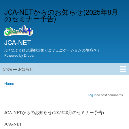
Skip
JCA-NETからのお知らせ(2025年8月
to
のセミナー予告)
main
content
JCA-NET
ICTによる社会運動支援とコミュニケーションの権利を！
Powered by
Drupal
Show — お知らせ
お
知
JCA-NETからのお知らせ
Home
ら
Breadcrumb
せ
Log in
to post comments
________________________________________________
JCA-NETからのお知らせ(2025年8月のセミナー予告)
JCA-NET