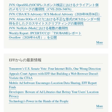
JVN: OpenSSLのOCSPレスポンス検証におけるクライアント側
のメモリリークの脆弱性（CVE-2026-54876）
JVN: CISA ICS Advisory / ICS Medical Advisory（2026年08月06日）
JVN: Alinto SOGo v5.12.7における不正な形式のICSカレンダー招
待を介したクロスサイトスクリプティングの脆弱性
JVN: NetKids iMarkにおける複数の脆弱性
Weekly Report: JPCERT/CCが「TSUBAMEレポート
Overflow（2026年4-6月）」を公開
More
EFFからの最新情報
Tomorrow’s U.S. Senate Vote: Four Internet Bills, One Wrong Direction
Appeals Court Agrees with EFF that Building a Web Browser Doesn’t
Violate the CFAA
Mobile Ad Software Encourages Location Data Sharing, EFF Report
Finds
Developers: Beware of Ad Libraries that Betray Your Users’ Location
Privacy
Technology's Power in the Hands of the People
More