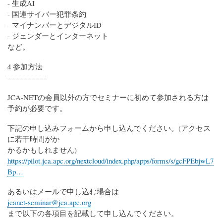
- 生成AI
- 国連サイバー犯罪条約
- マイナンバーとデジタルID
- ジェンダーとインターネット
など。
4 参加方法
==========
JCA-NETの会員以外の方でセミナーに初めて参加される方は
予約が必要です。
下記の申し込みフォームから申し込んでください。(アクセス
に若干時間がか
かるかもしれません)
https://pilot.jca.apc.org/nextcloud/index.php/apps/forms/s/gcFPEbjwL7
Bp…
あるいはメールで申し込む場合は
jcanet-seminar@jca.apc.org
まで以下の各項目を記載して申し込んでください。