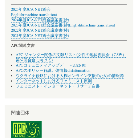
2025年度JCA-NET総会
English(machine translation)
2024年度JCA-NET総会議案書(抄)
2023年度JCA-NET総会議案書(抄)
English(machine translation)
2022年度JCA-NET総会議案書(抄)
2021年度JCA-NET総会議案書(抄)
APC関連文書
APC ジェンダー関係の文献リスト(女性の地位委員会（CSW）
第67回会合に向けて)
APCコミュニティアップデート(2022/10)
APCのポリシー解説。偽情報disinformation
ウクライナ侵略における人権オンライン支援のための情報源
インターネットにおけるフェミニスト原則
フェミニスト・インターネット・リサーチ白書
関連団体