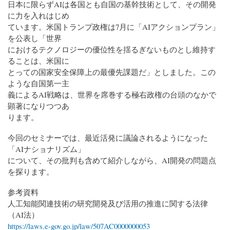
日本に限らずAIは各国とも自国の基幹技術として、その開発
に力を入れはじめ
ています。米国トランプ政権は7月に「AIアクションプラン」
を公表し「世界
におけるテクノロジーの優位性を揺るぎないものとし維持す
ることは、米国に
とっての国家安全保障上の最優先課題だ」としました。この
ような自国第一主
義によるAI戦略は、世界を席巻する極右政権の台頭のなかで
顕著になりつつあ
ります。
今回のセミナーでは、最近活発に議論されるようになった
「AIナショナリズム」
について、その批判も含めて紹介しながら、AI開発の問題点
を探ります。
参考資料
人工知能関連技術の研究開発及び活用の推進に関する法律
（AI法）
https://laws.e-gov.go.jp/law/507AC0000000053