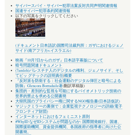
サイバースパイ・サイバー犯罪法案反対共同声明関連情報
国連サイバー犯罪条約関連情報
以下の写真をクリックしてください
(ドキュメント日本語訳)国際司法裁判所：ガザにおけるジェノ
サイド(南アフリカv.イスラエル)
映画『10月7日からのガザ』日本語字幕版について
暗号問題関連ドキュメント
(7amleh)パレスチナ人のデジタルの権利、ジェノサイド、そし
てビッ グテックの説明責任
|
概要
『反対派を防衛する：社会運動のデジタル弾圧と暗号による
防御』Glencora Borradaile著
(翻訳草稿版)
集団的・差別的な監視を可能にするバイオメトリック技術の
世界的禁止を求める公開書簡
大韓民国のプライバシー権に関するNGO報告書(日本語仮訳)
マジックミラーの裏側で：企業監視テクノロジーの詳細(電子
フロンティア財団)
インターネットにおけるフェミニスト原則
#WhyID なぜIDシステムが問題なのか: 国際開発銀行、国連、
国際援助機関、資金提供機関、各国政府の指導者に向けた公
開書簡。