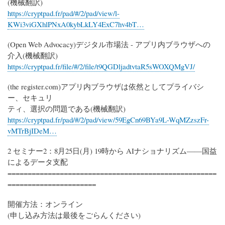
(機械翻訳)
https://cryptpad.fr/pad/#/2/pad/view/l-
KWi3viGXhlPNxA0kybLkLY4ExC7hv4bT…
(Open Web Advocacy)デジタル市場法 - アプリ内ブラウザへの
介入(機械翻訳)
https://cryptpad.fr/file/#/2/file/t9QGDljadtvtaR5sWOXQMgVJ/
(the register.com)アプリ内ブラウザは依然としてプライバシ
ー、セキュリ
ティ、選択の問題である(機械翻訳)
https://cryptpad.fr/pad/#/2/pad/view/59EgCn69BYa9L-WqMZzszFr-
vMTrBjIDeM…
2 セミナー2：8月25日(月) 19時から AIナショナリズム――国益
によるデータ支配
====================================================
======================
開催方法：オンライン
(申し込み方法は最後をごらんください)