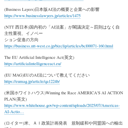
(Business Layers)日本版AI法の概要と企業への影響
https://www.businesslawyers.jp/articles/1475
(NTT 西日本)国内初の「AI法案」が閣議決定～罰則はなく自
主性重視、イノベー
ション促進の方向
https://business.ntt-west.co.jp/bizclip/articles/bcl00071-160.html
The EU Artificial Intelligence Act(英文)
https://artificialintelligenceact.eu/
(EU MAG)EUのAI法について教えてください
https://eumag.jp/article/qa1224b/
(米国ホワイトハウス)Winning the Race AMERICA'S AI ACTION
PLAN(英文)
https://www.whitehouse.gov/wp-content/uploads/2025/07/Americas-
AI-Actio…
(ロイター)米、ＡＩ政策計画発表 規制緩和や同盟国への輸出