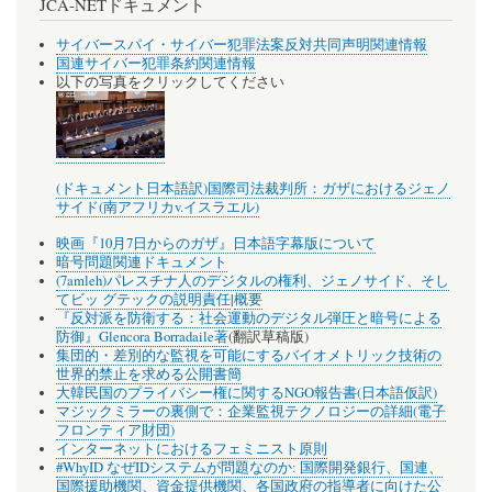
JCA-NETドキュメント
サイバースパイ・サイバー犯罪法案反対共同声明関連情報
国連サイバー犯罪条約関連情報
以下の写真をクリックしてください
(ドキュメント日本語訳)国際司法裁判所：ガザにおけるジェノ
サイド(南アフリカv.イスラエル)
映画『10月7日からのガザ』日本語字幕版について
暗号問題関連ドキュメント
(7amleh)パレスチナ人のデジタルの権利、ジェノサイド、そし
てビッ グテックの説明責任
|
概要
『反対派を防衛する：社会運動のデジタル弾圧と暗号による
防御』Glencora Borradaile著
(翻訳草稿版)
集団的・差別的な監視を可能にするバイオメトリック技術の
世界的禁止を求める公開書簡
大韓民国のプライバシー権に関するNGO報告書(日本語仮訳)
マジックミラーの裏側で：企業監視テクノロジーの詳細(電子
フロンティア財団)
インターネットにおけるフェミニスト原則
#WhyID なぜIDシステムが問題なのか: 国際開発銀行、国連、
国際援助機関、資金提供機関、各国政府の指導者に向けた公