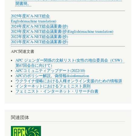
開書簡。
2025年度JCA-NET総会
English(machine translation)
2024年度JCA-NET総会議案書(抄)
2023年度JCA-NET総会議案書(抄)
English(machine translation)
2022年度JCA-NET総会議案書(抄)
2021年度JCA-NET総会議案書(抄)
APC関連文書
APC ジェンダー関係の文献リスト(女性の地位委員会（CSW）
第67回会合に向けて)
APCコミュニティアップデート(2022/10)
APCのポリシー解説。偽情報disinformation
ウクライナ侵略における人権オンライン支援のための情報源
インターネットにおけるフェミニスト原則
フェミニスト・インターネット・リサーチ白書
関連団体