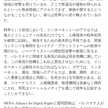
地域が攻撃を受けているか、どこで医薬品や援助が得られる
かといった救命情報にアクセスできず、家族や愛する人とつ
ながることもできない。彼らは世界から切り離されているの
だ。
戦争という状況において、インターネットへのアクセスは、
個人とコミュニティの安全だけでなく、人権侵害や戦争犯罪
を確実に記録し、報告するための基本的な手段である。関連
コンテンツを検閲するハイテク・プラットフォームの政策や
慣行から、ジャーナリストへの標的型攻撃や殺害に至るま
で、パレスチナに関連する表現の自由は現在危機に瀕してい
る。この表現の危機をこれ以上悪化させないためにも、イン
ターネットは維持されなければならない。ガザでは、インタ
ーネット、通信、情報へのアクセスは、食糧、燃料、水とい
った重要な必需品と同様に、生死を分ける可能性がある。記
者、ジャーナリスト、人権擁護者、報道機関は容赦なく標的
にされ、市民はソーシャルメディアを通じて戦争を記録する
ことしかできない。
MENA Alliance for Digital Rightsと賛同団体は、パレスチナ人が