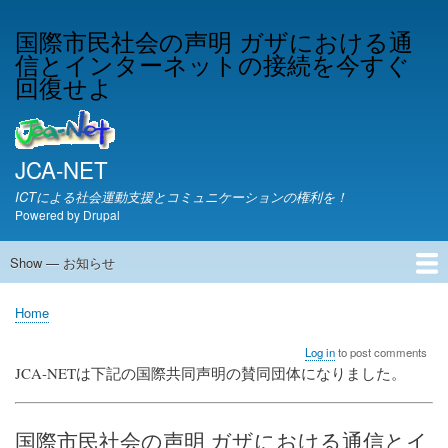
Skip
国際市民社会の声明 ガザにおける通
to
信とインターネットの接続を今すぐ
main
content
回復せよ
JCA-NET
ICTによる社会運動支援とコミュニケーションの権利を！
Powered by
Drupal
Show — お知らせ
お
知
JCA-NETからのお知らせ
Home
ら
Breadcrumb
せ
Log in
to post comments
JCA-NETは下記の国際共同声明の賛同団体になりました。
国際市民社会の声明 ガザにおける通信とイ