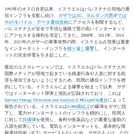
1993年のオスロ合意以来、イスラエルはパレスチナ占領地の通
信インフラを支配し続け、
ガザでは2G、ヨルダン川西岸では
3Gのモバイル・データ通信技術
にアクセスを制限するなど、
パレスチナ人が安全で手頃な価格で質の高いインターネット
にアクセスする権利を否定してきた。2008年、2011年、2014
年、2021年のガザへの軍事攻勢の間、イスラエル占領軍は重要
なインターネット・インフラを
繰り返し爆撃
し、インターネ
ットの完全停電を引き起こした。
最近のエスカレーションでは、イスラエルはパレスチナ人や
国際メディアが現地で起きている残虐行為や人道に対する犯
罪を発信できないようにするため、民間の通信インフラを標
的にしている。イスラエルによる爆撃が始まって以来、ガザ
ではインターネット障害と混乱が記録されており、これは
Internet Outage Detection and Analysis
と
#KeepitOn連合
によって
報告されている。イスラエルは
6,000発以上
の爆弾をガザに投
下し、電力やインターネットのインフラを標的にし、民間人
に対して
白燐弾
を使用し、食料や医薬品などの重要な援助の
入国を妨害している。電気もインターネットも、基本的な情
報通信技術（ICT）サービスもないため、ガザの人々は、どの