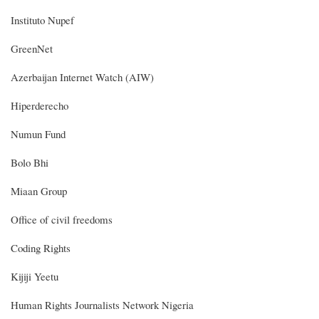
Instituto Nupef
GreenNet
Azerbaijan Internet Watch (AIW)
Hiperderecho
Numun Fund
Bolo Bhi
Miaan Group
Office of civil freedoms
Coding Rights
Kijiji Yeetu
Human Rights Journalists Network Nigeria