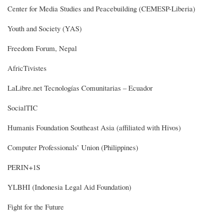
Center for Media Studies and Peacebuilding (CEMESP-Liberia)
Youth and Society (YAS)
Freedom Forum, Nepal
AfricTivistes
LaLibre.net Tecnologías Comunitarias – Ecuador
SocialTIC
Humanis Foundation Southeast Asia (affiliated with Hivos)
Computer Professionals’ Union (Philippines)
PERIN+1S
YLBHI (Indonesia Legal Aid Foundation)
Fight for the Future