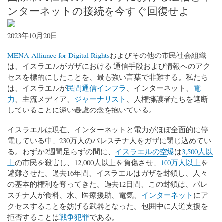
ンターネットの接続を今すぐ回復せよ
2023年10月20日
MENA Alliance for Digital Rights
およびその他の市民社会組織
は、イスラエルがガザにおける 通信手段および情報へのアク
セスを標的にしたことを、最も強い言葉で非難する。私たち
は、イスラエルが
民間通信インフラ
、インターネット、
電
力
、主流メディア、
ジャーナリスト
、人権擁護者たちを遮断
していることに深い憂慮の念を抱いている。
イスラエルは現在、インターネットと電力がほぼ全面的に停
電している中、230万人のパレスチナ人をガザに閉じ込めてい
る。わずか2週間足らずの間に、
イスラエルの空爆
は
3,500人以
上
の市民を殺害し、12,000人以上を負傷させ、
100万人以上
を
避難させた。過去16年間、イスラエルはガザを封鎖し、人々
の基本的権利を奪ってきた。過去12日間、この封鎖は、パレ
スチナ人が食料、水、医療援助、電気、
インターネット
にア
クセスすることを妨げる武器となった。包囲中に人道支援を
拒否することは
戦争犯罪
である。