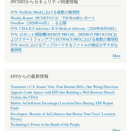
JPCERTからセキュリティ関連情報
JVN: NetKids iMarkにおける複数の脆弱性
Weekly Report: JPCERT/CCが「TSUBAMEレポート
Overflow（2026年4-6月）」を公開
JVN: CISA ICS Advisory / ICS Medical Advisory（2026年08月04日）
JVN: ロボット掃除機DEEBOT PRO M1、DEEBOT PRO K1VACお
よびスマートフォンアプリECOVACS PROにおける複数の脆弱性
JVN: freo2におけるアップロードするファイルの検証が不十分な
脆弱性
More
EFFからの最新情報
Tomorrow’s U.S. Senate Vote: Four Internet Bills, One Wrong Direction
Appeals Court Agrees with EFF that Building a Web Browser Doesn’t
Violate the CFAA
Mobile Ad Software Encourages Location Data Sharing, EFF Report
Finds
Developers: Beware of Ad Libraries that Betray Your Users’ Location
Privacy
Technology's Power in the Hands of the People
More