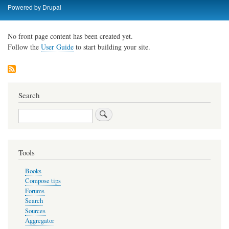
Skip
Powered by
Drupal
to
main
No front page content has been created yet.
content
Follow the
User Guide
to start building your site.
Search
Search
Tools
Books
Compose tips
Forums
Search
Sources
Aggregator