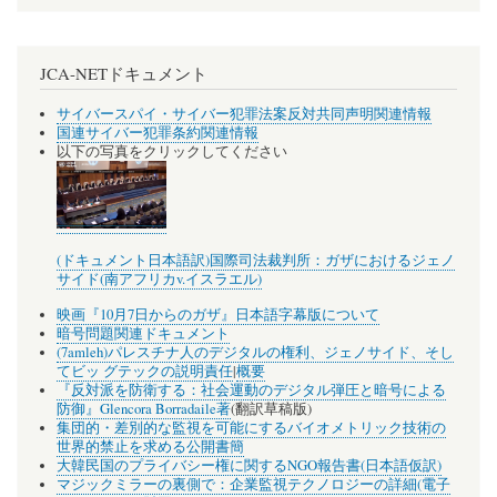
JCA-NETドキュメント
サイバースパイ・サイバー犯罪法案反対共同声明関連情報
国連サイバー犯罪条約関連情報
以下の写真をクリックしてください
(ドキュメント日本語訳)国際司法裁判所：ガザにおけるジェノ
サイド(南アフリカv.イスラエル)
映画『10月7日からのガザ』日本語字幕版について
暗号問題関連ドキュメント
(7amleh)パレスチナ人のデジタルの権利、ジェノサイド、そし
てビッ グテックの説明責任
|
概要
『反対派を防衛する：社会運動のデジタル弾圧と暗号による
防御』Glencora Borradaile著
(翻訳草稿版)
集団的・差別的な監視を可能にするバイオメトリック技術の
世界的禁止を求める公開書簡
大韓民国のプライバシー権に関するNGO報告書(日本語仮訳)
マジックミラーの裏側で：企業監視テクノロジーの詳細(電子