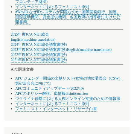
フロンティア財団)
インターネットにおけるフェミニスト原則
#WhyID なぜIDシステムが問題なのか: 国際開発銀行、国連、
国際援助機関、資金提供機関、各国政府の指導者に向けた公
開書簡。
2025年度JCA-NET総会
English(machine translation)
2024年度JCA-NET総会議案書(抄)
2023年度JCA-NET総会議案書(抄)
English(machine translation)
2022年度JCA-NET総会議案書(抄)
2021年度JCA-NET総会議案書(抄)
APC関連文書
APC ジェンダー関係の文献リスト(女性の地位委員会（CSW）
第67回会合に向けて)
APCコミュニティアップデート(2022/10)
APCのポリシー解説。偽情報disinformation
ウクライナ侵略における人権オンライン支援のための情報源
インターネットにおけるフェミニスト原則
フェミニスト・インターネット・リサーチ白書