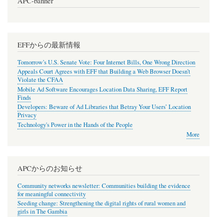
APC-banner
EFFからの最新情報
Tomorrow’s U.S. Senate Vote: Four Internet Bills, One Wrong Direction
Appeals Court Agrees with EFF that Building a Web Browser Doesn’t
Violate the CFAA
Mobile Ad Software Encourages Location Data Sharing, EFF Report
Finds
Developers: Beware of Ad Libraries that Betray Your Users’ Location
Privacy
Technology's Power in the Hands of the People
More
APCからのお知らせ
Community networks newsletter: Communities building the evidence
for meaningful connectivity
Seeding change: Strengthening the digital rights of rural women and
girls in The Gambia