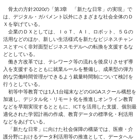
骨太の方針2020の「第3章 「新たな日常」の実現」で
は、デジタル・ガバメント以外にさまざまな社会全体のＤ
Ｘを挙げている。
企業のＤＸとしては、ＩｏＴ、ＡＩ、ロボット、５Ｇの
活用などのほか、新しい生活様式を新たなビジネスチャン
スとすべく非対面型ビジネスモデルへの転換を支援するな
どとしている。
働き方改革では、テレワーク等の流れを後戻りさせず導
入を支援するとともに就業ルールを整備し、成果型の弾力
的な労働時間管理ができるよう裁量時間制について検討を
行うとしている。
初等中等教育では1人1台端末などのGIGAスクール構想を
加速し、デジタル化・リモート化を推進しオンライン教育
などを早期実現するとともに、ICTを活用した支援、個別最
適化された学習計画の作成、教育データの標準化・利活用
などをあげている。
「新たな日常」に向けた社会保障の構築では、医療・介
護分野におけるデータ利活用等の推進として、データヘル