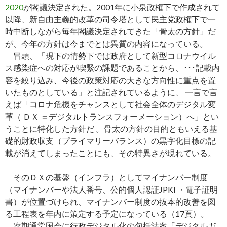
2020
が閣議決定された。2001年に小泉政権下で作成されて
以降、新自由主義的改革の司令塔として民主党政権下で一
時中断しながら毎年閣議決定されてきた「骨太の方針」だ
が、今年の方針は今までとは異質の内容になっている。
冒頭、「現下の情勢下では政府として新型コロナウイル
ス感染症への対応が喫緊の課題であることから、･･･記載内
容を絞り込み、今後の政策対応の大きな方向性に重点を置
いたものとしている」と注記されているように、 一言で言
えば「コロナ危機をチャンスとして社会全体のデジタル変
革（ ＤＸ ＝デジタルトランスフォーメーション）へ」とい
うことに特化した方針だ 。骨太の方針の目的ともいえる基
礎的財政収支（プライマリーバランス）の黒字化目標の記
載が消えてしまったことにも、その特異さが現れている。
そのＤＸの基盤（インフラ）としてマイナンバー制度
（マイナンバーや法人番号、公的個人認証JPKI ・電子証明
書）が位置づけられ、マイナンバー制度の抜本的改善を図
る工程表を年内に策定する予定になっている（17頁）。
次期通常国会に行政デジタル化の包括法案「デジタルガ