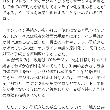
ログインするマイナポータル・ぴったりサービスを原則と
して全ての市町村が活用してオンライン化を進めることが
できるよう、導入を早急に促進することを求めている(17
頁)。
オンライン手続きが広がれば、便利になると思われてい
る。しかしそれは現在の対面の手続きにオンライン手続き
が付け加わるならば、だ。骨太の方針やデジタル手続き法
が求めているのは、オンライン申請を原則化し、 窓口での
対面の手続きを原則廃止することだ。
国会審議では、政府は100％デジタル化を目指し対面の手
続きはわずかな例外を除いてなくし、対面の必要な手続き
自体の廃止を検討したりSNSで代替することなどを説明し
てきた。デジタル化に対応困難な人には、デジタル・デバ
イド対策としてデジタル活用支援員などでサポートして格
差が生じないようにすると答弁したが、支援を装った詐欺
の危険も指摘されていた。
ただデジタル手続き法の成立にあたっては、「地方公共