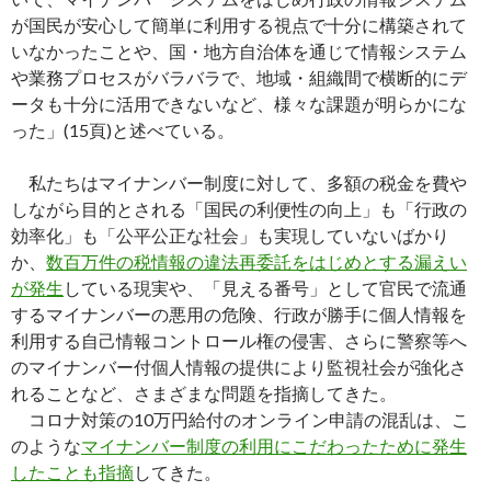
が国民が安心して簡単に利用する視点で十分に構築されて
いなかったことや、国・地方自治体を通じて情報システム
や業務プロセスがバラバラで、地域・組織間で横断的にデ
ータも十分に活用できないなど、様々な課題が明らかにな
った」(15頁)と述べている。
私たちはマイナンバー制度に対して、多額の税金を費や
しながら目的とされる「国民の利便性の向上」も「行政の
効率化」も「公平公正な社会」も実現していないばかり
か、
数百万件の税情報の違法再委託をはじめとする漏えい
が発生
している現実や、「見える番号」として官民で流通
するマイナンバーの悪用の危険、行政が勝手に個人情報を
利用する自己情報コントロール権の侵害、さらに警察等へ
のマイナンバー付個人情報の提供により監視社会が強化さ
れることなど、さまざまな問題を指摘してきた。
コロナ対策の10万円給付のオンライン申請の混乱は、こ
のような
マイナンバー制度の利用にこだわったために発生
したことも指摘
してきた。