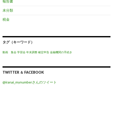
報告書
未分類
税金
タグ（キーワード）
動画 集会
学習会
年末調整
確定申告
金融機関の手続き
TWITTER ＆ FACEBOOK
@iranai_mynumberさんのツイート