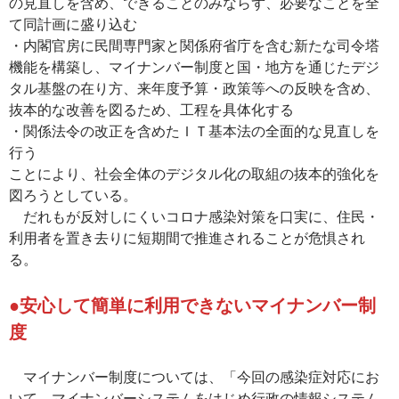
の見直しを含め、できることのみならず、必要なことを全
て同計画に盛り込む
・内閣官房に民間専門家と関係府省庁を含む新たな司令塔
機能を構築し、マイナンバー制度と国・地方を通じたデジ
タル基盤の在り方、来年度予算・政策等への反映を含め、
抜本的な改善を図るため、工程を具体化する
・関係法令の改正を含めたＩＴ基本法の全面的な見直しを
行う
ことにより、社会全体のデジタル化の取組の抜本的強化を
図ろうとしている。
だれもが反対しにくいコロナ感染対策を口実に、住民・
利用者を置き去りに短期間で推進されることが危惧され
る。
●安心して簡単に利用できないマイナンバー制
度
マイナンバー制度については、「今回の感染症対応にお
いて、マイナンバーシステムをはじめ行政の情報システム