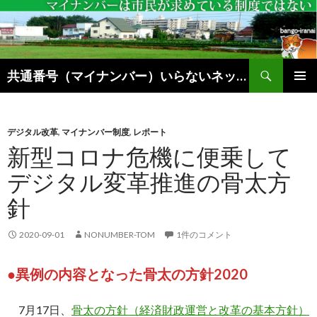
検
共通番号（マイナンバー）いらないネットブログ
索
コ
メインメ
ン
ニュー
テ
ン
デジタル改革
,
マイナンバー制度
,
レポート
ツ
新型コロナ危機に便乗して
へ
デジタル変革推進の骨太方
ス
キ
針
ッ
プ
2020-09-01
NONUMBER-TOM
1件のコメント
●異例の内容となった骨太の方針2020
7月17日、
骨太の方針（経済財政運営と改革の基本方針）