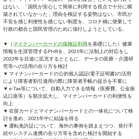
はない。「国民が安心して簡単に利用する視点で十分に構
築されていなかった」理由を検証する姿勢はない。市民が
不安を感じ利便性を感じない制度を、コロナ禍に便乗して
行政の都合と国民管理のために強行しようとしている。
▼（
マイナンバーカードの保険証利用
を基礎にした）健康
情報を生涯管理するPHRを、2021年に法制上の対応をし
2022年を目途に拡充するとともに、データの医療・介護研
究等への活用の在り方を検討
▼ マイナンバーカードの公的個人認証(電子証明書)の活用
により障害者割引適用の際に障害者手帳の提示を不要に
▼ e-Tax等について、自動入力できる情報（医療費、公金振
込口座等）を順次拡大し、マイナンバーカードの利便性を
向上
▼ 在留カードとマイナンバーカードとの一体化について検
討を進め、2021年中に結論を得る
▼ 運転免許証について、海外の事例を踏まえつつ、発行手
続やシステム連携の在り方等を含めた検討を開始する