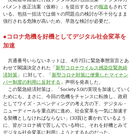
バメント改正法案（仮称）」を提出するとの
報道
もされて
いる。包括一括法では個々の問題点の検討が不十分なまま
強行される危険が高いため、早急な検討が必要だ。
●コロナ危機を好機としてデジタル社会変革を
加速
共通番号いらないネットは、 4月7日に緊急事態宣言とあ
わせて閣議決定された「
新型コロナウイルス感染症緊急経
済対策
」 に対して、「
新型コロナ対策に便乗したマイナン
バー制度の利用に反対する
」声明を発表した。
この緊急経済対策は、「Society 5.0の実現を加速していく
ためにも、まさに、今回の危機をチャンスに転換し、政府
としてワイズ・スペンディングの考え方の下、デジタル・
ニューディールを重点的に進め、社会変革を一気に加速す
る契機としなければならない」(33頁)と書かれているよう
に、皆がコロナ禍で苦しんでいる時に、それを好機とみて
デジタル社会変革に利用しようとするものだった。