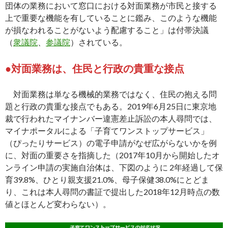
団体の業務において窓口における対面業務が市民と接する
上で重要な機能を有していることに鑑み、このような機能
が損なわれることがないよう配慮すること」は付帯決議
（
衆議院
、
参議院
）されている。
●対面業務は、住民と行政の貴重な接点
対面業務は単なる機械的業務ではなく、住民の抱える問
題と行政の貴重な接点でもある。2019年6月25日に東京地
裁で行われたマイナンバー違憲差止訴訟の本人尋問では、
マイナポータルによる「子育てワンストップサービス」
（ぴったりサービス）の電子申請がなぜ広がらないかを例
に、対面の重要さを指摘した（2017年10月から開始したオ
ンライン申請の実施自治体は、下図のように 2年経過して保
育39.8%、ひとり親支援21.0%、母子保健38.0%にとどま
り、これは本人尋問の書証で提出した2018年12月時点の数
値とほとんど変わらない）。