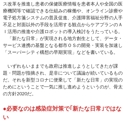
ス改革を推進し患者の保健医療情報を患者本人や全国の医
療機関等で確認できる仕組みの稼働や、オンライン診療や
電子処方箋システムの普及促進、介護障害福祉分野の人手
不足と対面以外の手段を活用する観点からケアプランのＡ
Ｉ活用の推進や介護ロボットの導入検討をうたっている。
「新たな日常」が実現される地方創生として、データ・
サービス連携の基盤となる都市ＯＳの開発・実装を加速し
「スーパーシティ構想の早期実現」などを書いている。
いずれもいままでも政府は推進しようとしてきたが課
題・問題が指摘され、是非について議論が続いているもの
だ。それを新型コロナに便乗して「新たな日常」の実現の
ためにということで一気に推し進めようというのが、骨太
の方針2020だ。
●必要なのは感染症対策で｢新たな日常｣ではな
い