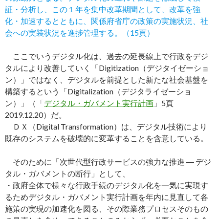
証・分析し、この１年を集中改革期間として、改革を強
化・加速するとともに、関係府省庁の政策の実施状況、社
会への実装状況を進捗管理する。（15頁）
ここでいうデジタル化は、過去の延長線上で行政をデジ
タルにより改善していく「Digitization（デジタイゼーショ
ン）」ではなく、デジタルを前提とした新たな社会基盤を
構築するという「Digitalization（デジタライゼーショ
ン）」（「
デジタル・ガバメント実行計画
」5頁
2019.12.20）だ。
ＤＸ（Digital Transformation）は、デジタル技術により
既存のシステムを破壊的に変革することを含意している。
そのために「次世代型行政サービスの強力な推進 ― デジ
タル・ガバメントの断行」として、
・政府全体で様々な行政手続のデジタル化を一気に実現す
るためデジタル・ガバメント実行計画を年内に見直して各
施策の実現の加速化を図る、その際業務プロセスそのもの