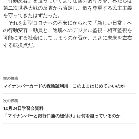
「行動変容」を迫っていくような国のあり方を、私たちは
第二次世界大戦の反省から否定し、個を尊重する民主主義
を守ってきたはずだった。
それを新型コロナへの不安にかられて「新しい日常」へ
の行動変容＝動員と、逸脱へのデジタル監視・相互監視を
可能にする社会にしてしまうのか否か、まさに未来を左右
する転換点だ。
投
前の投稿
稿
マイナンバーカードの保険証利用 このままはじめていいのか
ナ
次の投稿
ビ
10月24日学習会資料
「マイナンバーと銀行口座の紐付け」は何を狙っているのか
ゲ
ー