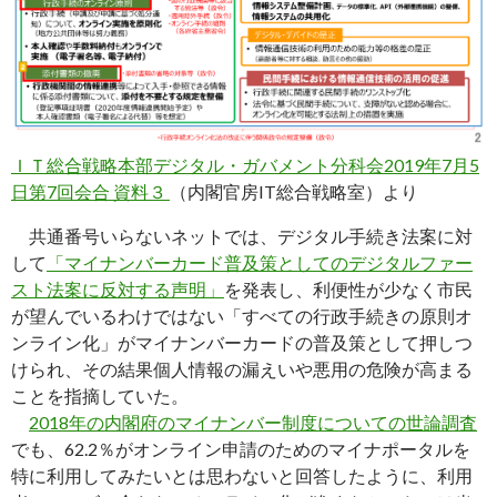
ＩＴ総合戦略本部デジタル・ガバメント分科会2019年7月5
日第7回会合 資料３
（内閣官房IT総合戦略室）より
共通番号いらないネットでは、デジタル手続き法案に対
して
「マイナンバーカード普及策としてのデジタルファー
スト法案に反対する声明」
を発表し、利便性が少なく市民
が望んでいるわけではない「すべての行政手続きの原則オ
ンライン化」がマイナンバーカードの普及策として押しつ
けられ、その結果個人情報の漏えいや悪用の危険が高まる
ことを指摘していた。
2018年の内閣府のマイナンバー制度についての世論調査
でも、62.2％がオンライン申請のためのマイナポータルを
特に利用してみたいとは思わないと回答したように、利用