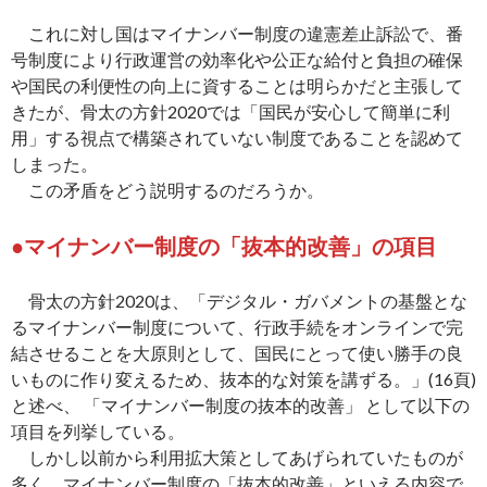
これに対し国はマイナンバー制度の違憲差止訴訟で、番
号制度により行政運営の効率化や公正な給付と負担の確保
や国民の利便性の向上に資することは明らかだと主張して
きたが、骨太の方針2020では「国民が安心して簡単に利
用」する視点で構築されていない制度であることを認めて
しまった。
この矛盾をどう説明するのだろうか。
●マイナンバー制度の「抜本的改善」の項目
骨太の方針2020は、「デジタル・ガバメントの基盤とな
るマイナンバー制度について、行政手続をオンラインで完
結させることを大原則として、国民にとって使い勝手の良
いものに作り変えるため、抜本的な対策を講ずる。」(16頁)
と述べ、 「マイナンバー制度の抜本的改善」 として以下の
項目を列挙している。
しかし以前から利用拡大策としてあげられていたものが
多く、マイナンバー制度の「抜本的改善」といえる内容で