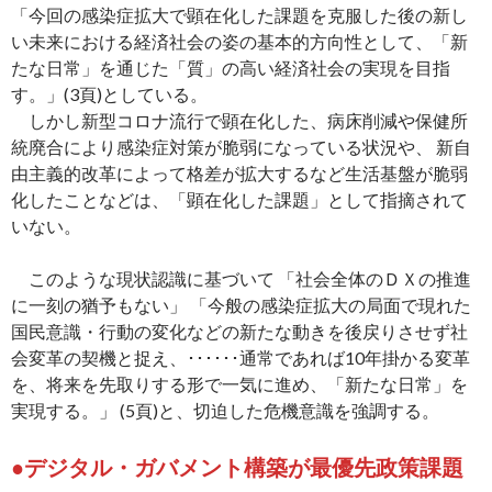
「今回の感染症拡大で顕在化した課題を克服した後の新し
い未来における経済社会の姿の基本的方向性として、「新
たな日常」を通じた「質」の高い経済社会の実現を目指
す。」(3頁)としている。
しかし新型コロナ流行で顕在化した、病床削減や保健所
統廃合により感染症対策が脆弱になっている状況や、 新自
由主義的改革によって格差が拡大するなど生活基盤が脆弱
化したことなどは、「顕在化した課題」として指摘されて
いない。
このような現状認識に基づいて 「社会全体のＤＸの推進
に一刻の猶予もない」 「今般の感染症拡大の局面で現れた
国民意識・行動の変化などの新たな動きを後戻りさせず社
会変革の契機と捉え、･･････通常であれば10年掛かる変革
を、将来を先取りする形で一気に進め、「新たな日常」を
実現する。」 (5頁)と、切迫した危機意識を強調する。
●デジタル・ガバメント構築が最優先政策課題