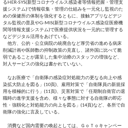
るHER-SYS(新型コロナウイルス感染者等情報把握・管理支
援システム)で情報収集・管理の仕組みを一元化し監視のた
めの保健所の体制を強化するともに、接触アプリなどデジ
タル監視の普及やG-MIS(新型コロナウイルス感染症医療機
関等情報支援システム)で医療提供状況を一元的に管理する
などデジタル活用をあげている。
他方、公的・公立病院の統廃合など厚労省の進める病床
削減計画や医師数の抑制政策の見直し、諸外国に比べて脆
弱であることが露呈した集中治療のスタッフの増強など、
対人サービスの強化は書かれていない。
なお医療で「自衛隊の感染症対処能力の更なる向上や感
染拡大防止を図る」(10頁)、雇用対策で「自衛隊員の新規採
用を積極的に行う」(11頁)、災害対策で「任期制自衛官の退
職時の進学支援を含め、様々な事態に対する自衛隊の即応
性・強靱化と対処能力の向上を図る」(14頁)など、各所で自
衛隊の強化に言及している。
消費など国内需要の喚起としては、ＧｏＴｏキャンペー