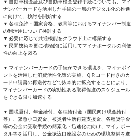
▼ 自動車検査証及び自動車検査登録手続についても、マイ
ナンバーカードを活用した手続の一層のデジタル化の推進
に向けて、検討を開始する
▼ 各種免許・国家資格、教育等におけるマイナンバー制度
の利活用について検討する
▼ 必要に応じて共通機能をクラウド上に構築する
▼ 民間技術を更に積極的に活用してマイナポータルの利便
性の向上を図る
▼ マイナンバーカードの手続ができる環境を、マイナポイ
ントを活用した消費活性化策の実施、ＱＲコード付きのカ
ード申請書の再送付などで抜本的に拡充することにより、
マイナンバーカードの実効性ある取得促進のスケジュール
をできる限り加速する
▼ 国税還付、年金給付、各種給付金（国民向け現金給付
等）、緊急小口資金、被災者生活再建支援金、各種奨学金
等の公金の受取手続の簡素化・迅速化に向け、マイナポー
タル等を活用し、公金振込口座設定のための環境整備を進