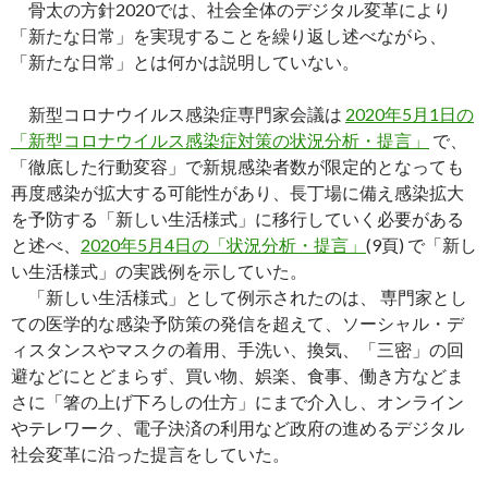
骨太の方針2020では、社会全体のデジタル変革により
「新たな日常」を実現することを繰り返し述べながら、
「新たな日常」とは何かは説明していない。
新型コロナウイルス感染症専門家会議は
2020年5月1日の
「新型コロナウイルス感染症対策の状況分析・提言」
で、
「徹底した行動変容」で新規感染者数が限定的となっても
再度感染が拡大する可能性があり、長丁場に備え感染拡大
を予防する「新しい生活様式」に移行していく必要がある
と述べ、
2020年5月4日の「状況分析・提言」
(9頁) で「新し
い生活様式」の実践例を示していた。
「新しい生活様式」として例示されたのは、 専門家とし
ての医学的な感染予防策の発信を超えて、ソーシャル・デ
ィスタンスやマスクの着用、手洗い、換気、「三密」の回
避などにとどまらず、買い物、娯楽、食事、働き方などま
さに「箸の上げ下ろしの仕方」にまで介入し、オンライン
やテレワーク、電子決済の利用など政府の進めるデジタル
社会変革に沿った提言をしていた。