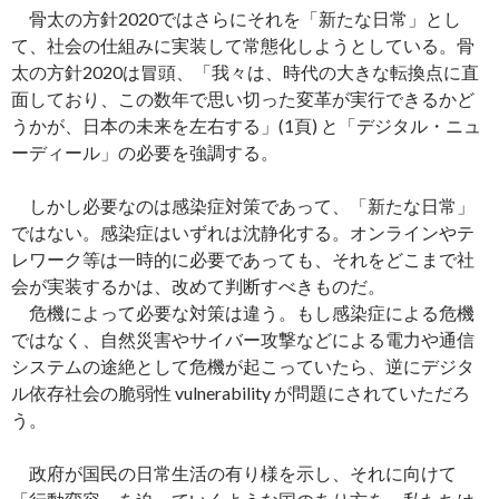
骨太の方針2020ではさらにそれを「新たな日常」とし
て、社会の仕組みに実装して常態化しようとしている。骨
太の方針2020は冒頭、「我々は、時代の大きな転換点に直
面しており、この数年で思い切った変革が実行できるかど
うかが、日本の未来を左右する」(1頁) と「デジタル・ニュ
ーディール」の必要を強調する。
しかし必要なのは感染症対策であって、「新たな日常」
ではない。感染症はいずれは沈静化する。オンラインやテ
レワーク等は一時的に必要であっても、それをどこまで社
会が実装するかは、改めて判断すべきものだ。
危機によって必要な対策は違う。もし感染症による危機
ではなく、自然災害やサイバー攻撃などによる電力や通信
システムの途絶として危機が起こっていたら、逆にデジタ
ル依存社会の脆弱性 vulnerability が問題にされていただろ
う。
政府が国民の日常生活の有り様を示し、それに向けて