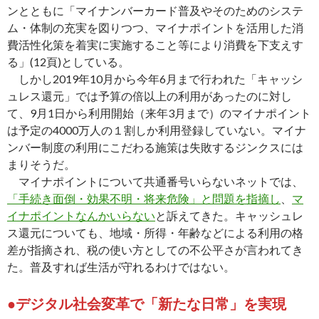
ンとともに「マイナンバーカード普及やそのためのシステ
ム・体制の充実を図りつつ、マイナポイントを活用した消
費活性化策を着実に実施すること等により消費を下支えす
る」(12頁)としている。
しかし2019年10月から今年6月まで行われた「キャッシ
ュレス還元」では予算の倍以上の利用があったのに対し
て、9月1日から利用開始（来年3月まで）のマイナポイント
は予定の4000万人の１割しか利用登録していない。マイナ
ンバー制度の利用にこだわる施策は失敗するジンクスには
まりそうだ。
マイナポイントについて共通番号いらないネットでは、
「手続き面倒・効果不明・将来危険」と問題を指摘し
、
マ
イナポイントなんかいらない
と訴えてきた。キャッシュレ
ス還元についても、地域・所得・年齢などによる利用の格
差が指摘され、税の使い方としての不公平さが言われてき
た。普及すれば生活が守れるわけではない。
●デジタル社会変革で「新たな日常」を実現