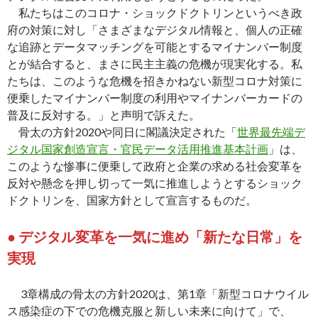
私たちはこのコロナ・ショックドクトリンというべき政
府の対策に対し「さまざまなデジタル情報と、個人の正確
な追跡とデータマッチングを可能とするマイナンバー制度
とが結合すると、まさに民主主義の危機が現実化する。私
たちは、このような危機を招きかねない新型コロナ対策に
便乗したマイナンバー制度の利用やマイナンバーカードの
普及に反対する。」と声明で訴えた。
骨太の方針2020や同日に閣議決定された「
世界最先端デ
ジタル国家創造宣言・官民データ活用推進基本計画
」は、
このような惨事に便乗して政府と企業の求める社会変革を
反対や懸念を押し切って一気に推進しようとするショック
ドクトリンを、国家方針として宣言するものだ。
●
デジタル変革を一気に進め「新たな日常」を
実現
3章構成の骨太の方針2020は、第1章「新型コロナウイル
ス感染症の下での危機克服と新しい未来に向けて」で、