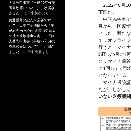
人番号申出書（平成29年分扶
2022年8月
養親族等について）」が届き
下図だ。
ました。
に
田中美孝
より
中医協答申で
共通番号の記入が必要です
か？ 日本年金機構から「平
月から「医療情
成30年分 公的年金等の受給者
とした。新たな
の扶養親族等申告書」、「個
１．オンライン
人番号申出書（平成29年分扶
養親族等について）」が届き
行うと、マイナ
ました。
に
田中美孝
より
調剤は6月に1
２．マイナ保険
に1回1点（同
となっている。
マイナ保険証
たが、しかしそ
いない医療機関