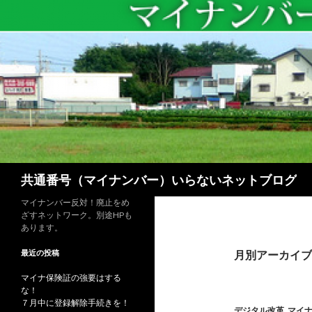
検
共通番号（マイナンバー）いらないネットブログ
索
マイナンバー反対！廃止をめ
ざすネットワーク。別途HPも
あります。
最近の投稿
月別アーカイブ: 
マイナ保険証の強要はする
な！
７月中に登録解除手続きを！
デジタル改革
,
マイ