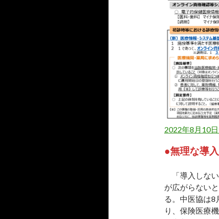
2022年8月10
●無理な導
「導入しない
が広がらないと
る。中医協は8
り、保険医療機