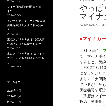
2026-07-20
やっぱ
マイナ保険証の利用率が低
下!?
マイナ
2026-06-04
まだまだマイナー!! ﾏｲﾅ保険証
健康保険証７月まで利用認め
2022-09-04
る
2026-03-30
●マイナカ
東京アプリを考える(2)個人情
報はどのように使われるか
2026-02-18
8月3日に
当
東京アプリを考える(1)マイナ
で、マイナポイ
カードによる差別は許される
をすると、受診
か
2026-02-04
2022年8月
になっていたこ
よりマイナ保険
アーカイブ
ているが、そも
医療機関で受診
2026年7月
政府はマイナ
2026年6月
政の）効率化」
2026年3月