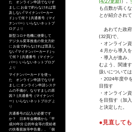
(4/27更新)
）。
た オンライン申請でなりす
まし
に
お金で釣らなければ普
も点数が高くな
及しない｢マイナンバーカー
とが紹介されて
ド｣って何？ | 共通番号（マイ
ナンバー）いらないネットブ
ログ
より
あわてた政府
新型コロナ危機に便乗して
(32頁)で、
デジタル変革推進の骨太方針
・オンライン資
に
お金で釣らなければ普及し
４月から導入を
ない｢マイナンバーカード｣っ
て何？ | 共通番号（マイナン
・導入が進み、
バー）いらないネットブログ
むよう、関連す
より
扱いについては
マイナンバーカードを使っ
・2024年度
た オンライン申請でなりす
まし
に
オンライン申請システ
目指す
ムの不備が、なりすましの原
・オンライン資
因？ | 共通番号（マイナンバ
を目指す（加入
ー）いらないネットブログ
よ
り
と決定した。
共通番号の記入が必要です
か？ 日本年金機構から「平
●見直して
成30年分 公的年金等の受給者
の扶養親族等申告書」、「個