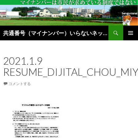
検
共通番号（マイナンバー）いらないネットブログ
索
コ
メインメ
ン
ニュー
テ
2021.1.9
ン
ツ
RESUME_DIJITAL_CHOU_MIY
へ
ス
キ
コメントする
ッ
プ