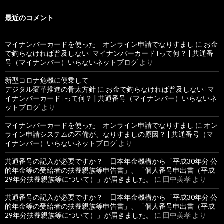
最近のコメント
マイナンバーカードを使った オンライン申請でなりすまし
に
お金
で釣らなければ普及しない｢マイナンバーカード｣って何？ | 共通番
号（マイナンバー）いらないネットブログ
より
新型コロナ危機に便乗して
デジタル変革推進の骨太方針
に
お金で釣らなければ普及しない｢マ
イナンバーカード｣って何？ | 共通番号（マイナンバー）いらないネ
ットブログ
より
マイナンバーカードを使った オンライン申請でなりすまし
に
オン
ライン申請システムの不備が、なりすましの原因？ | 共通番号（マ
イナンバー）いらないネットブログ
より
共通番号の記入が必要ですか？ 日本年金機構から「平成30年分 公
的年金等の受給者の扶養親族等申告書」、「個人番号申出書（平成
29年分扶養親族等について）」が届きました。
に
田中美孝
より
共通番号の記入が必要ですか？ 日本年金機構から「平成30年分 公
的年金等の受給者の扶養親族等申告書」、「個人番号申出書（平成
29年分扶養親族等について）」が届きました。
に
田中美孝
より