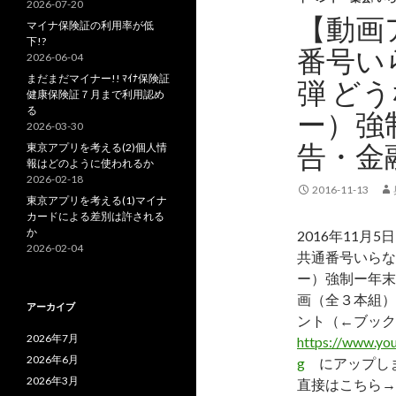
2026-07-20
【動画ア
マイナ保険証の利用率が低
下!?
番号い
2026-06-04
まだまだマイナー!! ﾏｲﾅ保険証
弾 ど
健康保険証７月まで利用認め
る
ー）強
2026-03-30
告・金
東京アプリを考える(2)個人情
報はどのように使われるか
2026-02-18
2016-11-13
東京アプリを考える(1)マイナ
カードによる差別は許される
か
2016年11月5日
2026-02-04
共通番号いらな
ー）強制ー年末
画（全３本組）を
アーカイブ
ント（←ブック
2026年7月
https://www.y
2026年6月
g
にアップし
2026年3月
直接はこちら