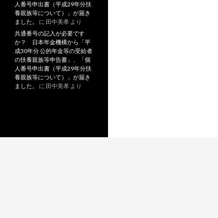
人番号申出書（平成29年分扶
養親族等について）」が届き
ました。
に
田中美孝
より
共通番号の記入が必要です
か？ 日本年金機構から「平
成30年分 公的年金等の受給者
の扶養親族等申告書」、「個
人番号申出書（平成29年分扶
養親族等について）」が届き
ました。
に
田中美孝
より