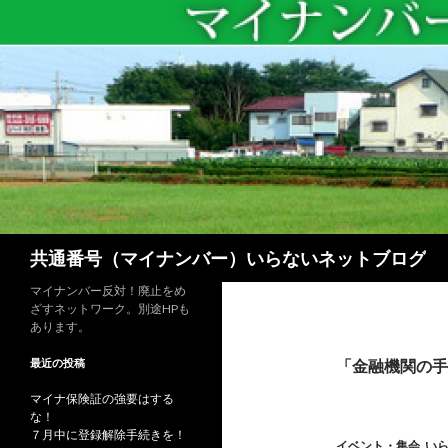
検
共通番号（マイナンバー）いらないネットブログ
索
マイナンバー反対！廃止をめ
ざすネットワーク。別途HPも
あります。
最近の投稿
「金融機関の手
マイナ保険証の強要はする
な！
７月中に登録解除手続きを！
イベント・集会
,
い