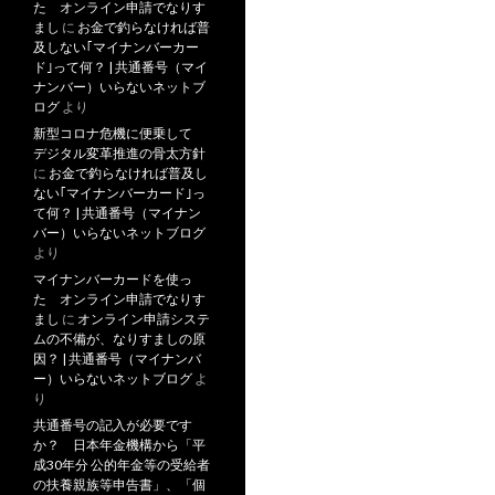
た オンライン申請でなりす
まし
に
お金で釣らなければ普
及しない｢マイナンバーカー
ド｣って何？ | 共通番号（マイ
ナンバー）いらないネットブ
ログ
より
新型コロナ危機に便乗して
デジタル変革推進の骨太方針
に
お金で釣らなければ普及し
ない｢マイナンバーカード｣っ
て何？ | 共通番号（マイナン
バー）いらないネットブログ
より
マイナンバーカードを使っ
た オンライン申請でなりす
まし
に
オンライン申請システ
ムの不備が、なりすましの原
因？ | 共通番号（マイナンバ
ー）いらないネットブログ
よ
り
共通番号の記入が必要です
か？ 日本年金機構から「平
成30年分 公的年金等の受給者
の扶養親族等申告書」、「個