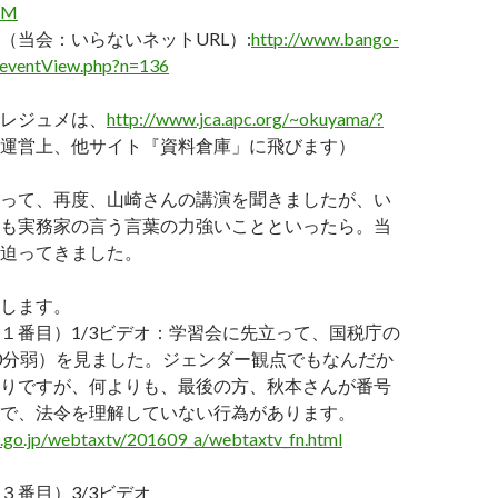
VM
（当会：いらないネットURL）:
http://www.bango-
t/eventView.php?n=136
レジュメは、
http://www.jca.apc.org/~okuyama/?
運営上、他サイト『資料倉庫」に飛びます）
って、再度、山崎さんの講演を聞きましたが、い
も実務家の言う言葉の力強いことといったら。当
迫ってきました。
します。
１番目）1/3ビデオ：学習会に先立って、国税庁の
0分弱）を見ました。ジェンダー観点でもなんだか
りですが、何よりも、最後の方、秋本さんが番号
で、法令を理解していない行為があります。
a.go.jp/webtaxtv/201609_a/webtaxtv_fn.html
３番目）3/3ビデオ