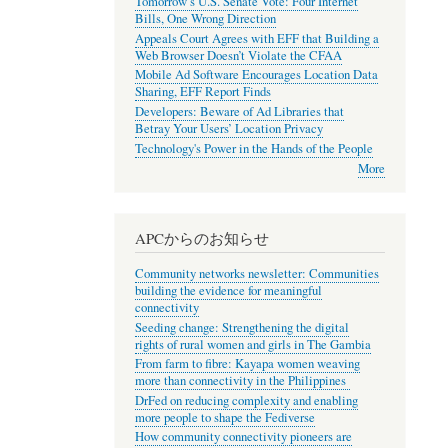
Tomorrow’s U.S. Senate Vote: Four Internet
Bills, One Wrong Direction
Appeals Court Agrees with EFF that Building a
Web Browser Doesn’t Violate the CFAA
Mobile Ad Software Encourages Location Data
Sharing, EFF Report Finds
Developers: Beware of Ad Libraries that
Betray Your Users’ Location Privacy
Technology's Power in the Hands of the People
More
APCからのお知らせ
Community networks newsletter: Communities
building the evidence for meaningful
connectivity
Seeding change: Strengthening the digital
rights of rural women and girls in The Gambia
From farm to fibre: Kayapa women weaving
more than connectivity in the Philippines
DrFed on reducing complexity and enabling
more people to shape the Fediverse
How community connectivity pioneers are