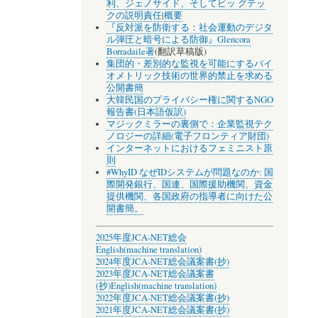
利、ジェノサイド、そしてビッ グテッ
クの説明責任
|
概要
『反対派を防衛する：社会運動のデジタ
ル弾圧と暗号による防御』Glencora
Borradaile著
(翻訳草稿版)
集団的・差別的な監視を可能にするバイ
オメトリック技術の世界的禁止を求める
公開書簡
大韓民国のプライバシー権に関するNGO
報告書(日本語仮訳)
マジックミラーの裏側で：企業監視テク
ノロジーの詳細(電子フロンティア財団)
インターネットにおけるフェミニスト原
則
#WhyID なぜIDシステムが問題なのか: 国
際開発銀行、国連、国際援助機関、資金
提供機関、各国政府の指導者に向けた公
開書簡。
2025年度JCA-NET総会
English(machine translation)
2024年度JCA-NET総会議案書(抄)
2023年度JCA-NET総会議案書
(抄)
English(machine translation)
2022年度JCA-NET総会議案書(抄)
2021年度JCA-NET総会議案書(抄)