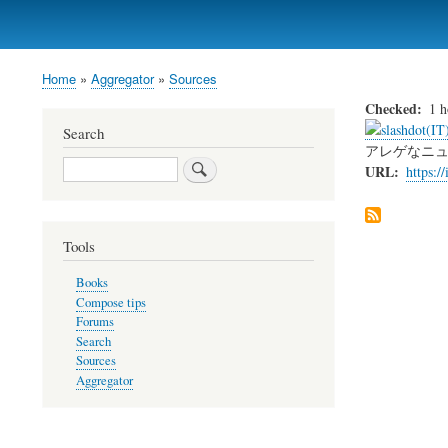
Home
Aggregator
Sources
Breadcrumb
Checked
1 h
Search
アレゲなニ
Search
URL
https://
Tools
Books
Compose tips
Forums
Search
Sources
Aggregator