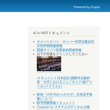
Powered by
Drupal
JCA-NETドキュメント
サイバースパイ・サイバー犯罪法案反対
共同声明関連情報
国連サイバー犯罪条約関連情報
以下の写真をクリックしてください
(ドキュメント日本語訳)国際司法裁判
所：ガザにおけるジェノサイド(南アフ
リカv.イスラエル)
映画『10月7日からのガザ』日本語字幕
版について
暗号問題関連ドキュメント
(7amleh)パレスチナ人のデジタルの権