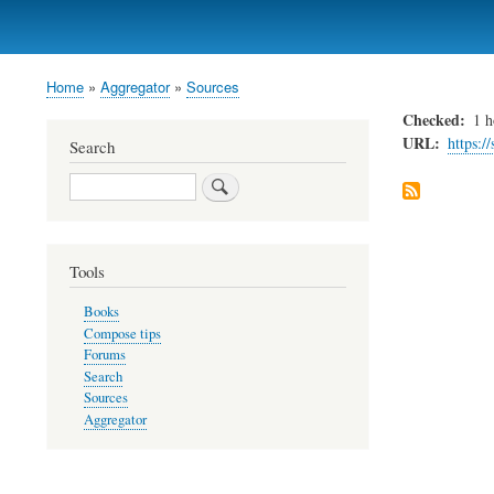
Home
Aggregator
Sources
Breadcrumb
Checked
1 h
URL
https:/
Search
Search
Tools
Books
Compose tips
Forums
Search
Sources
Aggregator