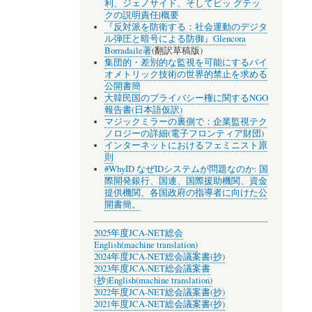
利、ジェノサイド、そしてビッ グテッ
クの説明責任
|
概要
『反対派を防衛する：社会運動のデジタ
ル弾圧と暗号による防御』Glencora
Borradaile著
(翻訳草稿版)
集団的・差別的な監視を可能にするバイ
オメトリック技術の世界的禁止を求める
公開書簡
大韓民国のプライバシー権に関するNGO
報告書(日本語仮訳)
マジックミラーの裏側で：企業監視テク
ノロジーの詳細(電子フロンティア財団)
インターネットにおけるフェミニスト原
則
#WhyID なぜIDシステムが問題なのか: 国
際開発銀行、国連、国際援助機関、資金
提供機関、各国政府の指導者に向けた公
開書簡。
2025年度JCA-NET総会
English(machine translation)
2024年度JCA-NET総会議案書(抄)
2023年度JCA-NET総会議案書
(抄)
English(machine translation)
2022年度JCA-NET総会議案書(抄)
2021年度JCA-NET総会議案書(抄)