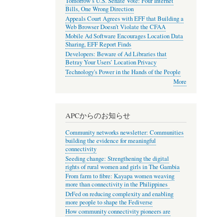
Tomorrow’s U.S. Senate Vote: Four Internet
Bills, One Wrong Direction
Appeals Court Agrees with EFF that Building a
Web Browser Doesn’t Violate the CFAA
Mobile Ad Software Encourages Location Data
Sharing, EFF Report Finds
Developers: Beware of Ad Libraries that
Betray Your Users’ Location Privacy
Technology's Power in the Hands of the People
More
APCからのお知らせ
Community networks newsletter: Communities
building the evidence for meaningful
connectivity
Seeding change: Strengthening the digital
rights of rural women and girls in The Gambia
From farm to fibre: Kayapa women weaving
more than connectivity in the Philippines
DrFed on reducing complexity and enabling
more people to shape the Fediverse
How community connectivity pioneers are