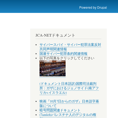
Powered by
Drupal
JCA-NETドキュメント
サイバースパイ・サイバー犯罪法案反対
共同声明関連情報
国連サイバー犯罪条約関連情報
以下の写真をクリックしてください
(ドキュメント日本語訳)国際司法裁判
所：ガザにおけるジェノサイド(南アフ
リカv.イスラエル)
映画『10月7日からのガザ』日本語字幕
版について
暗号問題関連ドキュメント
(7amleh)パレスチナ人のデジタルの権