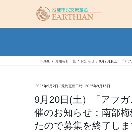
コ
ナ
ン
ビ
テ
ゲ
ン
ー
ツ
シ
へ
ョ
ス
ン
キ
に
ッ
移
HOME
お知らせ一覧
お知らせ
9月20日(土）「
プ
動
2025年9月2日
/ 最終更新日時 :
2025年9月16日
9月20日(土）「アフ
催のお知らせ：南部梅
たので募集を終了しま