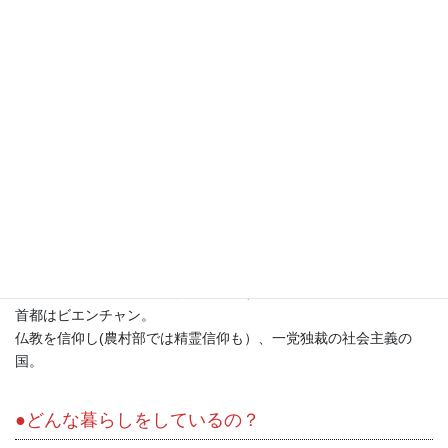
対象地域：セコン県ラマール郡およびタテン郡10村、約1,600世
帯、およそ9,500人
期間：2023月4月～2025年3月
目標：セコン県農村部において生活の基盤である共有資源が守ら
れ、人々の持続的な暮らしが営まれている。
●ラオスはどんな国？
中国、タイ、カンボジア、ベトナム、ミャンマー、に囲まれたイ
ンドシナ半島の内陸国。
日本の本州とほぼ同じ面積で国土の約8割は山岳地帯。人口は約７
１０万人、人口の約半分はラオ族でその他49民族の多民族国家。
首都はビエンチャン。
仏教を信仰し(農村部では精霊信仰も）、一党独裁の社会主義の
国。
●どんな暮らしをしているの？