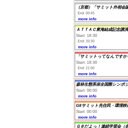
（京都）「サミット外相会議
End: 00:45
more info
ＡＴＴＡＣ東海結成記念講演
Start: 18:30
End: 20:30
more info
「サミットってなんですか
Start: 18:30
End: 21:00
more info
森林生態系保全国際シンポ
Start: 00:00
more info
G8サミット先住民・環境映
Start: 00:00
more info
Ｇ８だよっ！連続学習会（