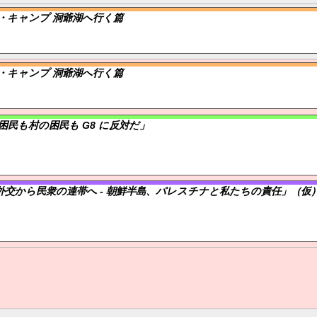
・キャンプ 洞爺湖へ行く篇
・キャンプ 洞爺湖へ行く篇
の困民も村の困民も G8 に反対だ」
交から民衆の連帯へ - 朝鮮半島、パレスチナと私たちの責任」（仮