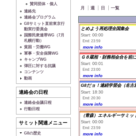
賛同団体・個人
月
週
日
一覧
連絡先
連絡会プログラム
G8サミット直前東京行
とめよう再処理全国集会
動実行委員会
Start: 00:00
国際民衆連帯WG（7月
札幌行動）
End: 23:59
貧困・労働WG
more info
軍事・安全保障WG
Ｇ８蔵相・財務相会合を前
キャンプWG
Start: 00:01
弾圧に対する抗議
End: 23:00
コンテンツ
more info
動画
G8だョ！連続学習会（名古
連絡会の日程
Start: 18:30
End: 20:30
連絡会会議日程
more info
行動日程
（青森）エネルギーサミット
Start: 00:00
サミット関連メニュー
End: 23:59
G8の歴史
more info