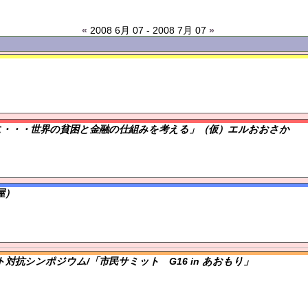
«
2008 6月 07 - 2008 7月 07
»
に・・・世界の貧困と金融の仕組みを考える」（仮）エルおおさか
屋）
対抗シンポジウム/「市民サミット G16 in あおもり」