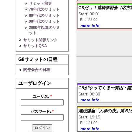
サミット前史
G8だョ！連続学習会（名古
70年代のサミット
Start: 00:01
80年代のサミット
End: 23:00
90年代のサミット
more info
2000年以降のサミ
ット
サミット関係リンク
サミットQ&A
G8サミットの日程
閣僚会合の日程
ユーザログイン
G8がやってくる〜貧困・開
Start: 00:30
ユーザ名:
*
more info
連続講座「大学の夜」第６
パスワード:
*
Start: 19:15
End: 21:00
more info