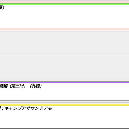
屋）
発編（第三回）（札幌）
回：キャンプとサウンドデモ