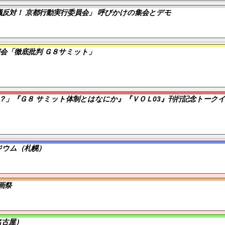
反対！ 京都行動実行委員会」 呼びかけの集会とデモ
会「徹底批判 Ｇ８サミット」
？」『Ｇ８ サミット体制とはなにか』『ＶＯＬ03』刊行記念トーク
ジウム（札幌）
画祭
名古屋）