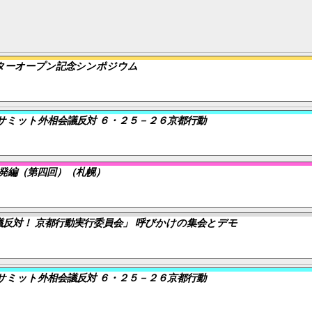
ターオープン記念シンポジウム
サミット外相会議反対 ６・２５－２６京都行動
発編（第四回）（札幌）
反対！ 京都行動実行委員会」 呼びかけの集会とデモ
サミット外相会議反対 ６・２５－２６京都行動