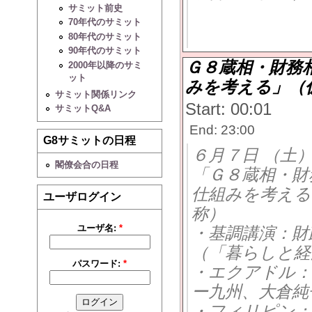
今村修
サミット前史
70年代のサミット
坂井留吉
80年代のサミット
90年代のサミット
Ｇ８蔵相・財務
2000年以降のサミ
ット
みを考える」（
サミット関係リンク
Start: 00:01
サミットQ&A
End: 23:00
G8サミットの日程
６月７日 （土
閣僚会合の日程
「Ｇ８蔵相・財
仕組みを考える
ユーザログイン
称）
ユーザ名:
*
・基調講演：財
（「暮らしと経
パスワード:
*
・エクアドル：
ー九州、大倉純
・フィリピン：