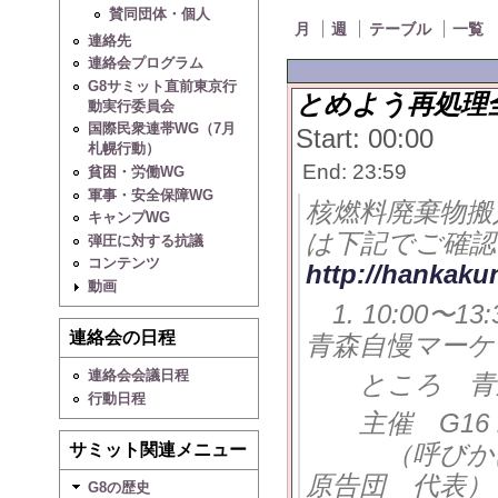
賛同団体・個人
月
週
テーブル
一覧
連絡先
連絡会プログラム
G8サミット直前東京行
とめよう再処理
動実行委員会
国際民衆連帯WG（7月
Start: 00:00
札幌行動）
End: 23:59
貧困・労働WG
軍事・安全保障WG
核燃料廃棄物搬
キャンプWG
は下記でご確認
弾圧に対する抗議
コンテンツ
http://hankaku
動画
1. 10:00〜13:
連絡会の日程
青森自慢マーケ
連絡会会議日程
ところ 青森
行動日程
主催 G16 
（呼びかけ 
サミット関連メニュー
原告団 代表）
G8の歴史