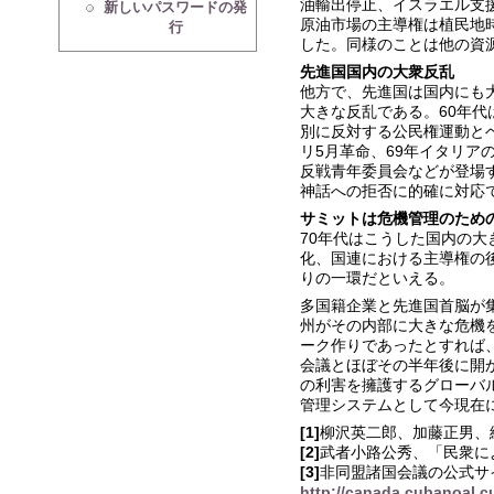
油輸出停止、イスラエル支
新しいパスワードの発
原油市場の主導権は植民地
行
した。同様のことは他の資
先進国国内の大衆反乱
他方で、先進国は国内にも
大きな反乱である。60年
別に反対する公民権運動と
リ5月革命、69年イタリア
反戦青年委員会などが登場
神話への拒否に的確に対応
サミットは危機管理のため
70年代はこうした国内の
化、国連における主導権の
りの一環だといえる。
多国籍企業と先進国首脳が
州がその内部に大きな危機
ーク作りであったとすれば
会議とほぼその半年後に開
の利害を擁護するグローバ
管理システムとして今現在
[1]
柳沢英二郎、加藤正男、
[2]
武者小路公秀、「民衆に
[3]
非同盟諸国会議の公式サ
http://canada.cubanoal.cu