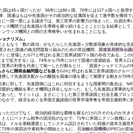
た国は45ヶ国だったが、56年には80ヶ国、70年には127ヵ国へと急増す
降、国連はもはや先進国がその政治的な従属国を従えて過半数を獲得で
うに一国一票による議決では、第三世界の影響力が強まった。出資比率
ウッズ機関では先進国が主導権を握り続けることことになる結果として
トンウッズ機関との間の主導権争いが生まれることになる。
ナショナリズム」
にともなう「数の政治」がもたらした先進国＝少数派現象が具体的な先
設置された国連の南北問題取り組みのための常設機関、
国連貿易開発会議(U
ブ）に登場した
G77
と呼ばれる第三世界諸国77ヶ国の存在である。この
国にまで拡大する）は、74年から75年にかけて国連の資源総会、世界人口
三世界の利害を代表して統一した行動をとり、「資源ナショナリズムの
らさらに開発金融問題などを扱う
G24
と呼ばれる第三世界諸国のグループ
連携して先進国支配からの離脱を国連の場を通じて展開する動きが70年
結束に対して、先進国側にはこれに対抗するような国家間の集合は、NA
同盟的な機能を果たす機関は存在しなかった。むしろ先進国は軍事的な
であった。サミットは、まさにこうした第三世界諸国と社会主義ブロッ
のなかで、経済をめぐる帝国主義諸国の世界市場争奪を帝国主義戦争に
なっただけでなく、政治的経済的な覇権を握るだけの力そのものが大きく
。とくにベトナム戦争の泥沼化のなかで、71年に米国ニクソン政権にょ
策は、ドルを基軸通貨としてシステム設計されていた戦後の資本主義世
て73年の第四次中東戦争の開始とともに、
石油輸出国機構(OPEC)
が原油