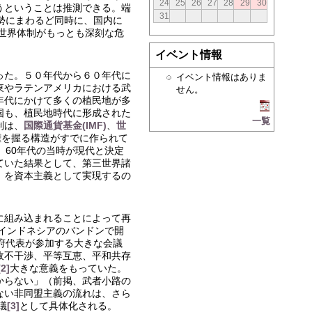
24
25
26
27
28
29
30
うということは推測できる。端
31
勢にまわるど同時に、国内に
の世界体制がもっとも深刻な危
イベント情報
った。５０年代から６０年代に
イベント情報はありま
東やラテンアメリカにおける武
せん。
年代にかけて多くの植民地が多
国も、植民地時代に形成された
一覧
制は、
国際通貨基金(IMF)
、
世
権を握る構造がすでに作られて
、60年代の当時が現代と決定
ていた結果として、第三世界諸
」を資本主義として実現するの
に組み込まれることによって再
にインドネシアのバンドンで開
府代表が参加する大きな会議
政不干渉、平等互恵、平和共存
[2]
大きな意義をもっていた。
からない」（前掲、武者小路の
ない非同盟主義の流れは、さら
議
[3]
として具体化される。