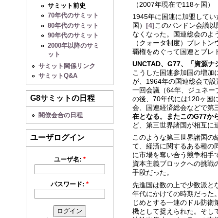
（2007年現在で118ヶ国）
サミット前史
70年代のサミット
1945年に国連に加盟してい
国）
[4]
このバンドン会議以
80年代のサミット
なくなった。国連総会のよ
90年代のサミット
（クォータ制度）ブレトン
2000年以降のサミ
覇権をめぐって国連とブレ
ット
UNCTAD、G77、「資源
サミット関係リンク
こうした国連参加国の増加
サミットQ&A
が、1964年の国連総会で
一回会議（64年、ジュネー
G8サミットの日程
の後、70年代には120ヶ
会、国連経済総会などで第
閣僚会合の日程
在となる。またこのG77か
ど、第三世界諸国が相互に
ユーザログイン
このような第三世界諸国の
て、経済に関するある種の
に市場を奪い合う競争相手
ユーザ名:
*
資本主義ブロックへの挑戦
手段だった。
パスワード:
*
先進国は数の上で少数派と
年代にかけての時期だった
じめとする一連のドル防衛
機として捉えられた。そし