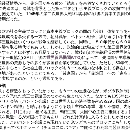
治経済情勢から、先進国がある種の「結束」を余儀なくされていただろ
って先進国は、冷戦を背景とした第三世界と社会主義ブロックの攻勢で守
を抱えていた。1945年の第二次世界大戦終結以降の戦後の資本主義側
時期だった。
東欧の社会主義ブロックと資本主義ブロックの間の「冷戦」体制でもあ
高度成長を享受する一方で、朝鮮戦争、ベトナム戦争、繰り返される中
第三世界はいくつもの戦争を経験していた。同時に、５０年代から６０
を勝ち取る時代でもあった。しかし、政治的には独立できた第三世界諸
立することは必ずしも容易ではなかった。戦後の資本主義経済の世界体
る一般協定(GATT、後の
世界貿易機関WTO
)によって、先進国が主導
三世界の資源もその多くが多国籍企業が支配していた。ただし、50年代
連を中心とする社会主義ブロックがもう一つの強力な体制として存在し
余地があったということである。「後進国」から「先進国」への「進歩
て実現するのか、という選択である。
会議
斂する構造をもっていなかった。もう一つの重要な柱が、米ソ冷戦体制
ことを恐れた第三世界諸国のなかから生まれてきた。なかでも1955年
フリカ会議（バンドン会議）には世界人口の過半数を占める29ヵ国の政
バンドン精神」と呼ばれるようになる領土主権の尊重、相互不侵略、内
される。
[1]
これは「植民地主義、覇権主義、大国中心主義に抵抗する」
表を派遣するが米国の干渉もあり「どれだけ真剣に入ろうとしたかはわ
った。このバンドン会議にも現れていた米ソどちらのブロックにも与し
が集まってベオグラード（チェコスロバキア）で開催された非同盟諸国会