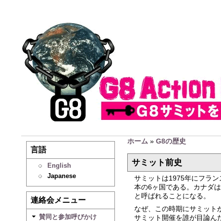
ホーム
»
G8の歴史
言語
サミット前史
English
Japanese
サミットは1975年にフ
本の6ヶ国である。カナダ
と呼ばれることになる。
連絡会メニュー
なぜ、この時期にサミット
賛同と参加呼びかけ
サミット開催を誰が目論ん