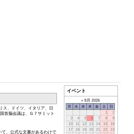
イベント
«
8月 2026
月
火
水
木
金
土
日
ギリス、ドイツ、イタリア、日
1
2
進国首脳会議は、Ｇ７サミット
3
4
5
6
7
8
9
10
11
12
13
14
15
16
17
18
19
20
21
22
23
いて、公式な文書があるわけで