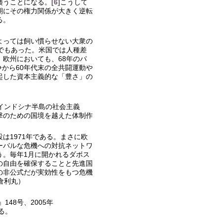
襲うことになる。
[6]
こうして
期にその権力関係が大きく逆転
る。
よっては飼い慣らせない大衆の
でもあった。米国では人種差
欧州においても、68年のパ
争から60年代末の全共闘運動や
起した資本主義的な「豊さ」の
インドシナ半島の社会主義
撃のための国境を越えた体制作
は1971年である。まさに欧
ーバルな危機への対抗ネットワ
う。毎年1月に開かれるダボス
の自由を確保することと先進国
の非公式だが実効性をもつ危機
倉利丸）
48号、2005年
る。