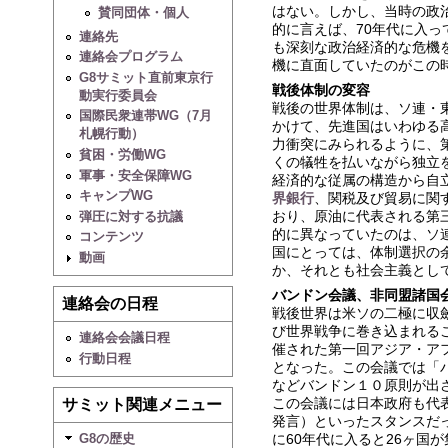
はない。しかし、当時の政
賛同団体・個人
的に言えば、70年代に入
連絡先
も深刻な政治経済的な危機
連絡会プログラム
機に直面していたのがこの
G8サミット直前東京行
戦後体制の変容
動実行委員会
戦後の世界体制は、ソ連・
国際民衆連帯WG（7月
かけて、先進国はいわゆる
札幌行動）
力衝突にみられるように、
貧困・労働WG
くの犠牲を払いながら独立
軍事・安全保障WG
経済的な従属の構造から自
キャンプWG
界銀行
、関税及び貿易に関す
おり、原油に代表される第
弾圧に対する抗議
的に異なっていたのは、ソ
コンテンツ
国にとっては、体制選択の
動画
か、それとも社会主義とし
バンドン会議、非同盟諸国
連絡会の日程
戦後世界は米ソの二極に収
び世界戦争に巻き込まれる
連絡会会議日程
催された第一回アジア・ア
行動日程
となった。この会議では「
などバンドン１０原則が出
この会議には日本政府も代
サミット関連メニュー
発言）といったスタンスだ
に60年代に入ると26ヶ国
G8の歴史