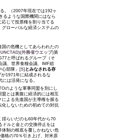
る。（2007年現在では192ヶ
きるような国際機関にはなら
に応じて投票権を割り当てる
、グローバルな経済システムの
進国の危機としてあらわれたの
NCTAD)
(
外務省ウエッブ
)第
G77と呼ばれるグループ（そ
会議、世界食糧会議、IMF総
中心部隊」
[5]
とみなされる存
が1971年に結成されるな
代には活発になる。
TOのような軍事同盟を別にし
同盟とは裏腹に経済的には相互
クによる先進国が主導権を握る
転化しないための初めての対抗
揺らいだのも60年代から70
るドルと金との交換停止をは
界体制の根底を覆しかねない危
価格の70％引き上げ、対米原