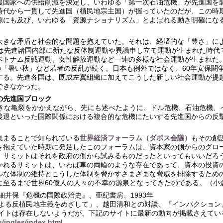
援国家への供給削減を決定し、いわゆる「第一次石油危機」が先進国を
時代から一貫して先進国（植民地宗主国）が握っていたのだが、この時
源にも及び、いわゆる「資源ナショナリズム」とよばれる動き明確にな
大きな矛盾と社会的な問題を抱えていた。それは、経済的な「豊さ」に
代は先進諸国内部に新たな反体制運動や異議申し立て運動が生まれた時代
ベトナム反戦運動、女性解放運動など一連の多様な社会運動が生まれた。
の「暑い秋」など若者の反乱が続く。日本も例外ではなく、60年安保闘
する。先進各国は、既成左翼組織に加えてこうした新しい社会運動が提
できなかった。
の先進国ブロック
大きな亀裂をかかえながら、先にも述べたように、ドル危機、石油危機、
後退といった国際関係における複合的な危機にたいする先進国からの反
集まることで知られている
世界経済フォーラム（ダボス会議）
もその創設
を抱えていた時期に発足したこのフォーラムは、資本家の側からのグロ
、サミットはそれを政府の側から試みるものだったといってもいいだろ
かれるサミットは、いわば車の両輪のような存在であって、資本の投資
ルな体制の維持とこうした体制を脅かすさまざまな脅威を排除するため
に至るまで世界60億人の人々の不幸の源泉となってきたのである。（小
細井保『危機の国際政治史』、亜紀書房、1993年
よる反植民地主義をめざして」、越田清和との対談、『インパクション』1
イトは存在しないようだが、下記のサイトに最新の動向が掲載さえてい
/ingles/index.html