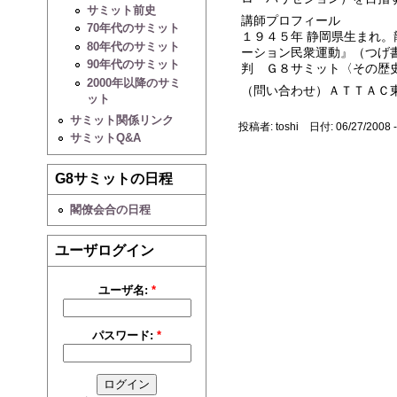
サミット前史
講師プロフィール
70年代のサミット
１９４５年 静岡県生まれ
80年代のサミット
ーション民衆運動』（つげ
90年代のサミット
判 Ｇ８サミット〈その歴
2000年以降のサミ
（問い合わせ）ＡＴＴＡＣ
ット
サミット関係リンク
投稿者: toshi 日付: 06/27/2008 -
サミットQ&A
G8サミットの日程
閣僚会合の日程
ユーザログイン
ユーザ名:
*
パスワード:
*