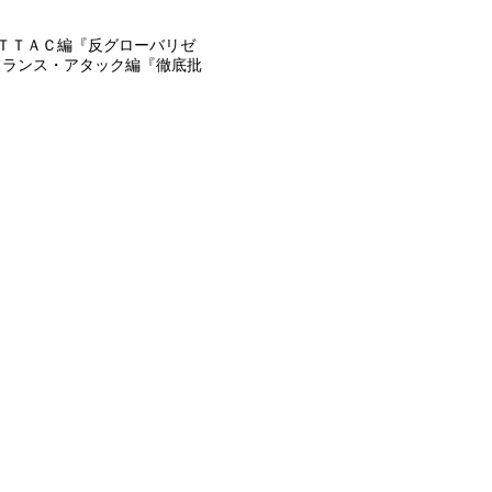
ＴＴＡＣ編『反グローバリゼ
フランス・アタック編『徹底批