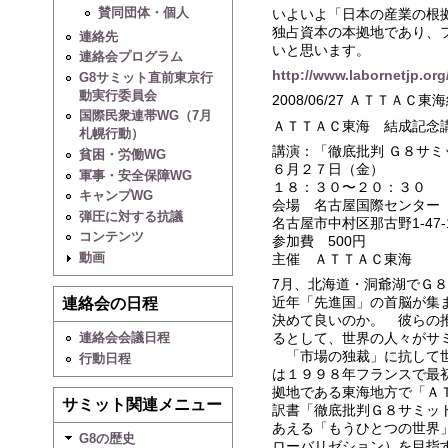
賛同団体・個人
いよいよ「日本の産業の根
独占資本の本拠地であり、
連絡先
いと思います。
連絡会プログラム
http://www.labornetjp.or
G8サミット直前東京行
動実行委員会
2008/06/27 ＡＴＴＡ
国際民衆連帯WG（7月
ＡＴＴＡＣ東海 結成記念
札幌行動）
講演：「徹底批判 Ｇ８サ
貧困・労働WG
６月２７日（金）
軍事・安全保障WG
１８：３０〜２０：３０
キャンプWG
会場 名古屋国際センター
弾圧に対する抗議
名古屋市中村区那古野1-4
コンテンツ
参加費 500円
動画
主催 ＡＴＴＡＣ東海
7月、北海道・洞爺湖でＧ
近年「先進国」の首脳が集
連絡会の日程
決めて良いのか。 彼らの
るとして、世界の人々がサ
連絡会会議日程
「市場の独裁」に抗して世
行動日程
は１９９８年フランスで最
拠地である東海地方で「Ａ
サミット関連メニュー
訳書「徹底批判Ｇ８サミッ
あえる「もうひとつの世界
G8の歴史
ローバリゼション）を目指