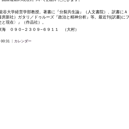
。龍谷大学経営学部教授。著書に『分裂共生論』（人文書院）、訳書にＡ
書房新社）ガタリ／ドゥルーズ『政治と精神分析』等。最近刊(訳書)に
史と現在〉』（作品社）。
東海 ０９０−２３０９−６９１１ （大村）
 00:31
カレンダー