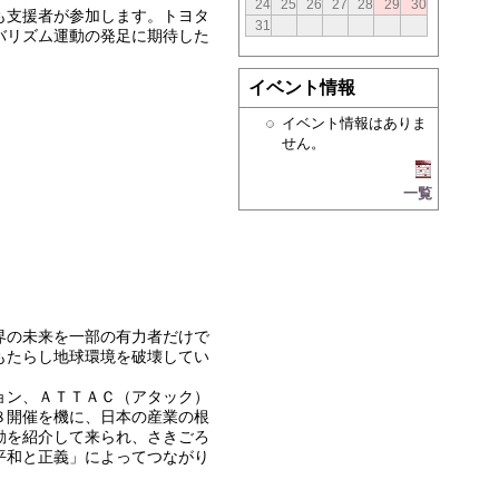
24
25
26
27
28
29
30
も支援者が参加します。トヨタ
31
バリズム運動の発足に期待した
イベント情報
イベント情報はありま
せん。
一覧
界の未来を一部の有力者だけで
もたらし地球環境を破壊してい
ョン、ＡＴＴＡＣ（アタック）
８開催を機に、日本の産業の根
動を紹介して来られ、さきごろ
平和と正義」によってつながり