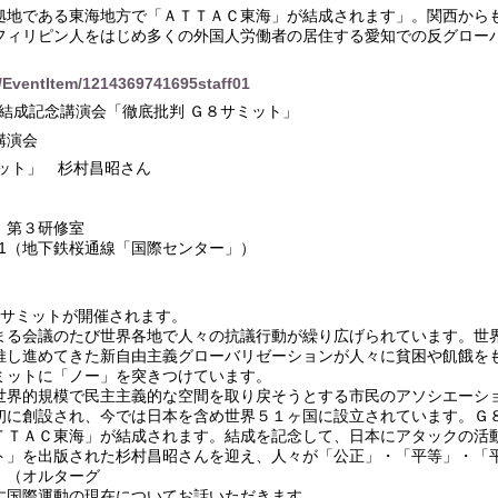
拠地である東海地方で「ＡＴＴＡＣ東海」が結成されます」。関西から
フィリピン人をはじめ多くの外国人労働者の居住する愛知での反グロー
g/EventItem/1214369741695staff01
Ｃ東海結成記念講演会「徹底批判 Ｇ８サミット」
講演会
ミット」 杉村昌昭さん
 第３研修室
7-1（地下鉄桜通線「国際センター」）
８サミットが開催されます。
まる会議のたび世界各地で人々の抗議行動が繰り広げられています。世
推し進めてきた新自由主義グローバリゼーションが人々に貧困や飢餓を
ミットに「ノー」を突きつけています。
界的規模で民主主義的な空間を取り戻そうとする市民のアソシエーシ
初に創設され、今では日本を含め世界５１ヶ国に設立されています。Ｇ
ＴＴＡＣ東海」が結成されます。結成を記念して、日本にアタックの活
ト」を出版された杉村昌昭さんを迎え、人々が「公正」・「平等」・「
」（オルターグ
す国際運動の現在についてお話いただきます。