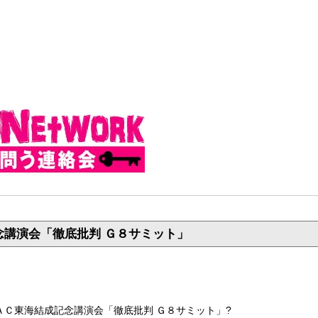
念講演会「徹底批判 Ｇ８サミット」
ＡＣ東海結成記念講演会「徹底批判 Ｇ８サミット」?