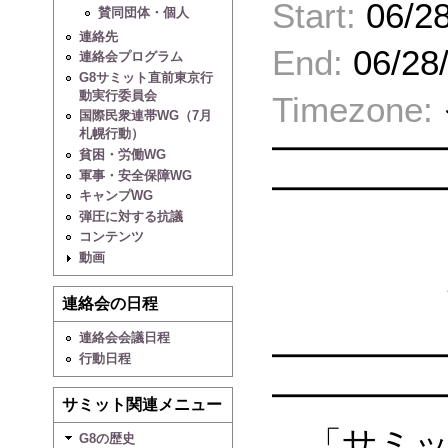
Start:
06/28
賛同団体・個人
連絡先
End:
06/28
連絡会プログラム
G8サミット直前東京行
動実行委員会
Timezone:
国際民衆連帯WG（7月
札幌行動）
━━━━━
貧困・労働WG
軍事・安全保障WG
━━━━━
キャンプWG
弾圧に対する抗議
G8サ
コンテンツ
動画
対テロ
連絡会の日程
連絡会会議日程
━━━━━
行動日程
━━━━━
サミット関連メニュー
「サミッ
G8の歴史