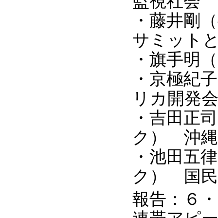
監視社会
・藤井剛（
サミット
・旗手明（
・京極紀子
リカ開発
・吉田正司
ク） 沖
・池田五
ク） 国
報告：６・