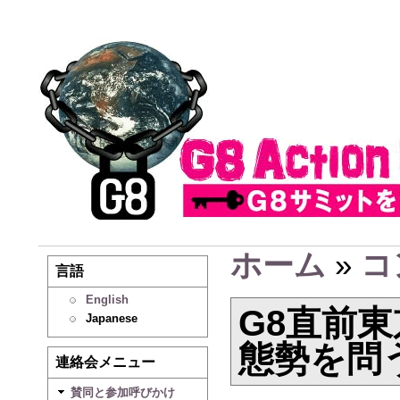
ホーム
»
コ
言語
English
G8直前
Japanese
態勢を問
連絡会メニュー
賛同と参加呼びかけ