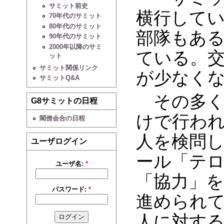
サミット前史
横行して
70年代のサミット
80年代のサミット
部隊もあ
90年代のサミット
2000年以降のサミ
ている。
ット
サミット関係リンク
が少なく
サミットQ&A
その多く
G8サミットの日程
けで行わ
閣僚会合の日程
人を検問
ユーザログイン
ール「テ
ユーザ名:
*
「協力」
パスワード:
*
進められ
人に対す