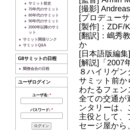
サミット前史
[撮影] Andreas
70年代のサミット
80年代のサミット
[プロデューサー] 
90年代のサミット
[製作]：ZDF/K
2000年以降のサミ
ット
[翻訳]：嶋
サミット関係リンク
か
サミットQ&A
[日本語版編集
G8サミットの日程
[解説]「20
閣僚会合の日程
８ハイリゲン
サミット前か
ユーザログイン
わたるフェン
ユーザ名:
*
全ての交通が
ンタリーは、
パスワード:
*
主役として、
セージ屋から