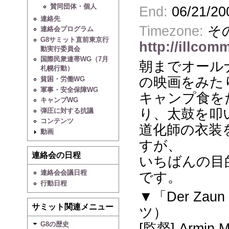
賛同団体・個人
End:
06/21/20
連絡先
Timezone:
その
連絡会プログラム
G8サミット直前東京行
http://illcom
動実行委員会
国際民衆連帯WG（7月
朝までオール
札幌行動）
の映画をみた
貧困・労働WG
軍事・安全保障WG
キャンプ食を
キャンプWG
り、太鼓を叩
弾圧に対する抗議
コンテンツ
道化師の衣装
動画
すが、
連絡会の日程
いちばんの目
連絡会会議日程
です。
行動日程
▼「Der Zau
サミット関連メニュー
ツ）
G8の歴史
[監督] Armin M