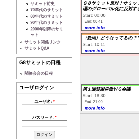
Ｇ８サミット反対！サミッ
サミット前史
理のグローバル化に反対する
70年代のサミット
Start: 00:00
80年代のサミット
End: 00:41
90年代のサミット
more info
2000年以降のサミ
ット
（新潟）どうなってるの？
サミット関係リンク
Start: 10:11
サミットQ&A
more info
G8サミットの日程
閣僚会合の日程
ユーザログイン
第１回貧困労働ＷＧ会議
Start: 18:30
ユーザ名:
*
End: 21:00
more info
パスワード:
*