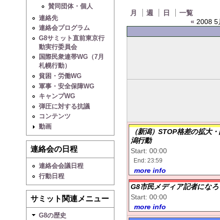
賛同団体・個人
月
週
日
一覧
連絡先
«
2008 5
連絡会プログラム
G8サミット直前東京行
動実行委員会
国際民衆連帯WG（7月
札幌行動）
貧困・労働WG
軍事・安全保障WG
キャンプWG
弾圧に対する抗議
コンテンツ
動画
（新潟）STOP格差の拡大
潟行動
連絡会の日程
Start: 00:00
End: 23:59
連絡会会議日程
more info
行動日程
G8市民メディア記者になろ
Start: 00:00
サミット関連メニュー
more info
G8の歴史