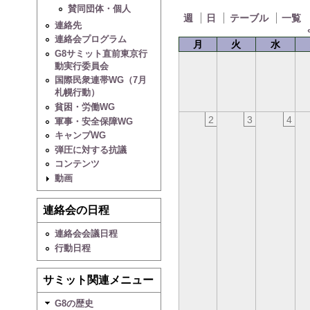
賛同団体・個人
週
日
テーブル
一覧
連絡先
連絡会プログラム
月
火
水
G8サミット直前東京行
動実行委員会
国際民衆連帯WG（7月
札幌行動）
貧困・労働WG
2
3
4
軍事・安全保障WG
キャンプWG
弾圧に対する抗議
コンテンツ
動画
連絡会の日程
連絡会会議日程
行動日程
サミット関連メニュー
G8の歴史