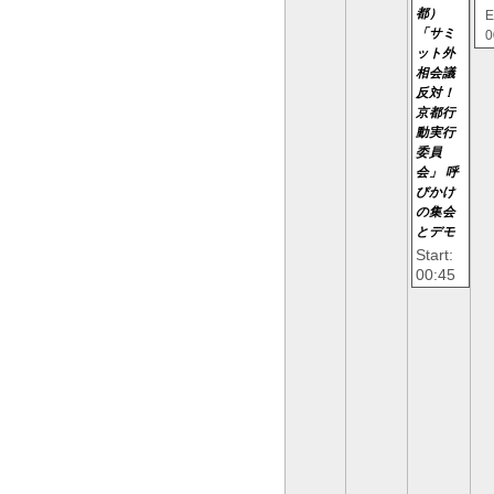
都）
E
「サミ
0
ット外
相会議
反対！
京都行
動実行
委員
会」 呼
びかけ
の集会
とデモ
Start:
00:45