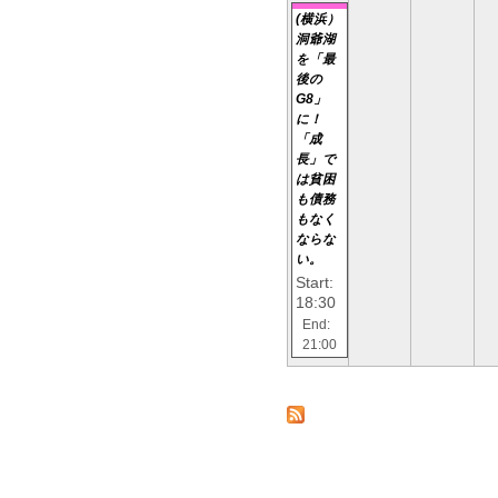
(横浜）
洞爺湖
を「最
後の
G8」
に！
「成
長」で
は貧困
も債務
もなく
ならな
い。
Start:
18:30
End:
21:00