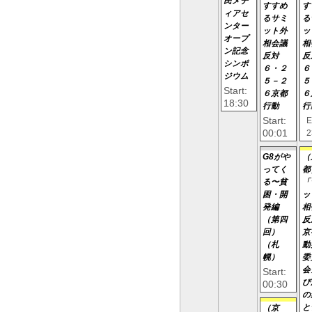
民メデ
すすめ
す
ィアセ
るサミ
る
ンター
ット外
ッ
オープ
相会議
相
ン記念
反対
反
シンポ
６・２
６
ジウム
５－２
５
Start:
６京都
６
18:30
行動
行
Start:
E
00:01
2
G8がや
（
ってく
都
る〜貧
「
困・開
ッ
発編
相
（第四
反
回）
京
（札
動
幌）
委
会
Start:
び
00:30
の
と
（京