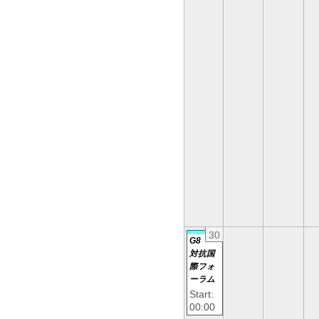
30
G8
対抗国
際フォ
ーラム
Start:
00:00