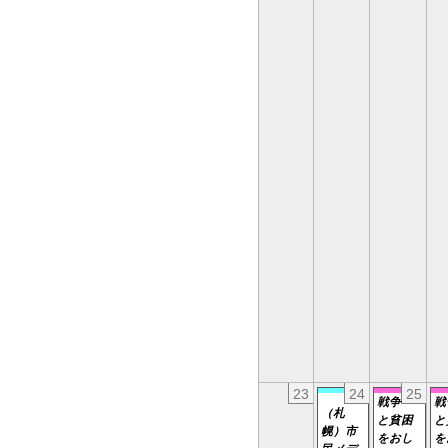
23
24
25
戦争
戦
（札
と貧困
と
幌）市
をおし
を