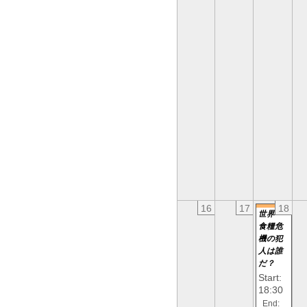
16
17
18
世界
食糧危
機の犯
人は誰
だ？
Start:
18:30
End: