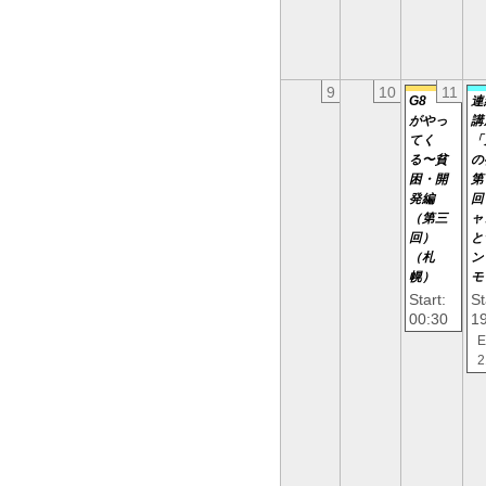
9
10
11
G8
連
がやっ
講
てく
「
る〜貧
の
困・開
第
発編
回
（第三
ャ
回）
と
（札
ン
幌）
モ
Start:
St
00:30
1
E
2