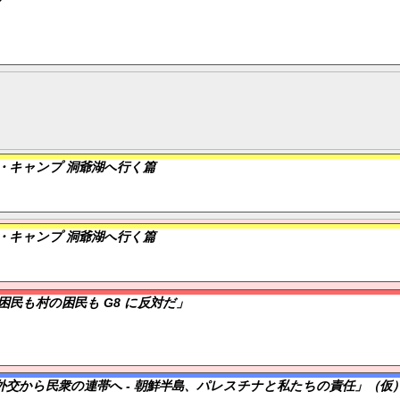
だ？
・キャンプ 洞爺湖へ行く篇
・キャンプ 洞爺湖へ行く篇
の困民も村の困民も G8 に反対だ」
交から民衆の連帯へ - 朝鮮半島、パレスチナと私たちの責任」（仮