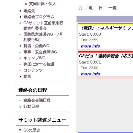
賛同団体・個人
月
週
日
一覧
連絡先
連絡会プログラム
G8サミット直前東京行
（青森）エネルギーサミット
動実行委員会
Start: 00:00
国際民衆連帯WG（7月
札幌行動）
End: 23:59
貧困・労働WG
more info
軍事・安全保障WG
G8だョ！連続学習会（名古
キャンプWG
Start: 00:01
弾圧に対する抗議
End: 23:00
コンテンツ
more info
動画
連絡会の日程
連絡会会議日程
行動日程
サミット関連メニュー
G8の歴史