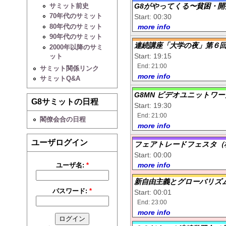
サミット前史
G8がやってくる〜貧困・開
70年代のサミット
Start: 00:30
80年代のサミット
more info
90年代のサミット
連続講座「大学の夜」第６
2000年以降のサミ
Start: 19:15
ット
End: 21:00
サミット関係リンク
more info
サミットQ&A
G8MN ビデオユニットワ
G8サミットの日程
Start: 19:30
End: 21:00
閣僚会合の日程
more info
ユーザログイン
フェアトレードフェスタ（
Start: 00:00
more info
ユーザ名:
*
新自由主義とグローバリズ
パスワード:
*
Start: 00:01
End: 23:00
more info