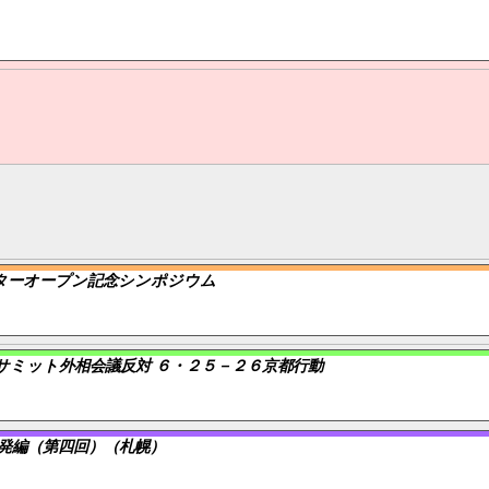
ターオープン記念シンポジウム
サミット外相会議反対 ６・２５－２６京都行動
発編（第四回）（札幌）