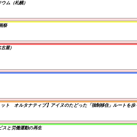
ジウム（札幌）
画祭
名古屋）
ミット オルタナティブ】アイヌのたどった「強制移住」ルートを歩
ビスと労働運動の再生