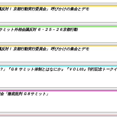
反対！ 京都行動実行委員会」 呼びかけの集会とデモ
サミット外相会議反対 ６・２５－２６京都行動
反対！ 京都行動実行委員会」 呼びかけの集会とデモ
？」『Ｇ８ サミット体制とはなにか』『ＶＯＬ03』刊行記念トーク
会「徹底批判 Ｇ８サミット」