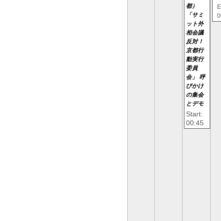
都）
E
「サミ
0
ット外
相会議
反対！
京都行
動実行
委員
会」 呼
びかけ
の集会
とデモ
Start:
00:45