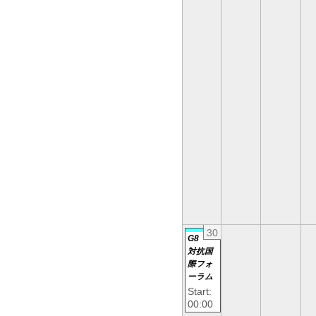
30
G8
対抗国
際フォ
ーラム
Start:
00:00