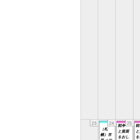
23
24
25
戦争
戦
（札
と貧困
と
幌）市
をおし
を