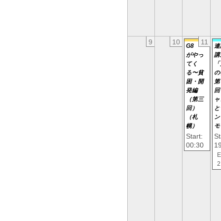
9
10
11
G8
連
がやっ
講
てく
「
る〜貧
の
困・開
第
発編
回
（第三
ャ
回）
と
（札
ン
幌）
モ
Start:
St
00:30
1
E
2