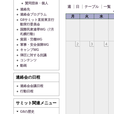
賛同団体・個人
週
日
テーブル
一覧
連絡先
連絡会プログラム
月
火
水
G8サミット直前東京行
動実行委員会
国際民衆連帯WG（7月
札幌行動）
貧困・労働WG
2
3
4
軍事・安全保障WG
キャンプWG
弾圧に対する抗議
コンテンツ
動画
連絡会の日程
連絡会会議日程
行動日程
サミット関連メニュー
G8の歴史