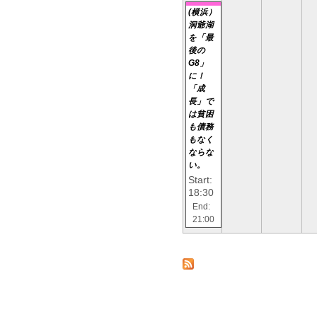
(横浜）
洞爺湖
を「最
後の
G8」
に！
「成
長」で
は貧困
も債務
もなく
ならな
い。
Start:
18:30
End:
21:00