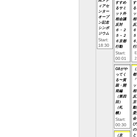
民メデ
すすめ
す
ィアセ
るサミ
る
ンター
ット外
ッ
オープ
相会議
相
ン記念
反対
反
シンポ
６・２
６
ジウム
５－２
５
Start:
６京都
６
18:30
行動
行
Start:
E
00:01
2
G8がや
（
ってく
都
る〜貧
「
困・開
ッ
発編
相
（第四
反
回）
京
（札
動
幌）
委
会
Start:
び
00:30
の
と
（京