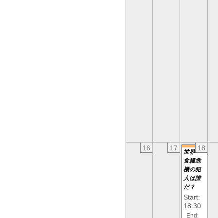
16
17
18
世界
食糧危
機の犯
人は誰
だ？
Start:
18:30
End: