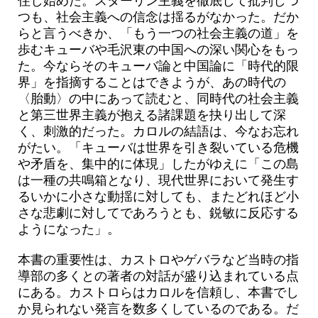
住し始めた。スターリン主義を徹底して批判しつ
つも、社会主義への信念は揺るがなかった。だか
らと言うべきか、「もう一つの社会主義の道」を
歩むキューバや毛沢東の中国への深い関心をもっ
た。今ならそのキューバ論と中国論に「時代的限
界」を指摘することはできようが、あの時代の
〈胎動〉の中にあって読むと、同時代の社会主義
と第三世界主義が抱える諸課題を抉り出して深
く、刺激的だった。カロルの結語は、今なお忘れ
がたい。「キューバは世界を引き裂いている危機
や矛盾を、集中的に体現」したがゆえに「この島
は一種の共鳴箱となり、現代世界において発生す
るいかに小さな動揺に対しても、またどれほど小
さな悲劇に対してであろうとも、鋭敏に反応する
ようになった」。
本書の重要性は、カストロやゲバラなど当時の指
導部の多くとの著者の対話が盛り込まれている点
にある。カストロらはカロルを信頼し、本書でし
か見られない発言を数多くしているのである。だ