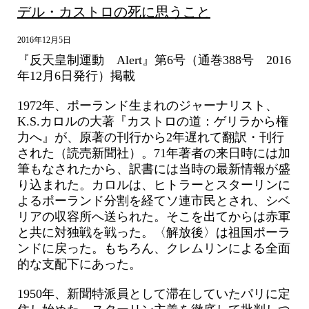
デル・カストロの死に思うこと
2016年12月5日
『反天皇制運動 Alert』第6号（通巻388号 2016
年12月6日発行）掲載
1972年、ポーランド生まれのジャーナリスト、
K.S.カロルの大著『カストロの道：ゲリラから権
力へ』が、原著の刊行から2年遅れて翻訳・刊行
された（読売新聞社）。71年著者の来日時には加
筆もなされたから、訳書には当時の最新情報が盛
り込まれた。カロルは、ヒトラーとスターリンに
よるポーランド分割を経てソ連市民とされ、シベ
リアの収容所へ送られた。そこを出てからは赤軍
と共に対独戦を戦った。〈解放後〉は祖国ポーラ
ンドに戻った。もちろん、クレムリンによる全面
的な支配下にあった。
1950年、新聞特派員として滞在していたパリに定