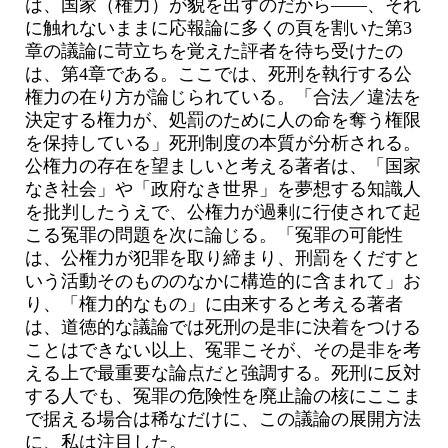
は、国家（権力）が貌を出すのだから――、それ
に触れないままに応報論に多くの頁を割いた第3
章の議論に苛立ちを覚えた評者を待ち受けたの
は、第4章である。ここでは、死刑を執行する公
権力の在り方が論じられている。「合法／違法を
決定する権力が、処罰のために人の命を奪う権限
を保持している」死刑制度の本質が分析される。
公権力の存在を望ましいと考える著者は、「国家
なき社会」や「政府なき世界」を夢想する知識人
を批判したうえで、公権力が過剰に行使されて起
こる冤罪の問題を次に論じる。「冤罪の可能性
は、公権力が犯罪を取り締まり、刑罰をくだすと
いう活動そのもののなかに構造的に含まれて」お
り、「権力的なもの」に由来すると考える著者
は、道徳的な議論では死刑の是非に決着をつける
ことはできない以上、冤罪こそが、その是非を考
える上で最重要な論点だと強調する。死刑に反対
する人でも、冤罪の危険性を廃止論の核にここま
で据える場合は稀なだけに、この議論の展開方法
に、私は注目した。