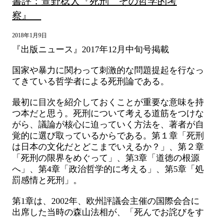
書評：萱野稔人『死刑 その哲学的考
察』
2018年1月9日
『出版ニュース』2017年12月中旬号掲載
国家や暴力に関わって刺激的な問題提起を行なっ
てきている哲学者による死刑論である。
最初に目次を紹介しておくことが重要な意味を持
つ本だと思う。死刑について考える道筋をつけな
がら、議論が核心に迫っていく方法を、著者が自
覚的に選び取っているからである。第１章「死刑
は日本の文化だとどこまでいえるか？」、第２章
「死刑の限界をめぐって」、第3章「道徳の根源
へ」、第4章「政治哲学的に考える」、第5章「処
罰感情と死刑」。
第1章は、2002年、欧州評議会主催の国際会合に
出席した当時の森山法相が、「死んでお詫びをす