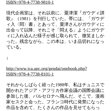
ISBN=978-4-7738-9810-1
現代企画室は、それ以前に、粟津潔『ガウディ讃
歌』（1981）を刊行していた。帯には、「ガウデ
ィ入〈悶〉書」とあって、粟津さんがガウディに
出会って以降、それこそ「悶える」ようにガウデ
ィに入れ込んだ様子が感じ取られて、微笑ましか
った。残念ながら、この本は、いま品切れになっ
ている。
↓
http://www.jca.apc.org/gendai/onebook.php?
ISBN=978-4-7738-8101-1
それからしばらく経った1988年、私はチュニスで
開かれたアジア・アフリカ作家会議の国際会議に
参加した後、バルセロナへ飛んだ。そこで、漫画
家セスクと会った。フランコ時代に発禁になった
作品を含めて、たくさんの作品を見せてもらっ