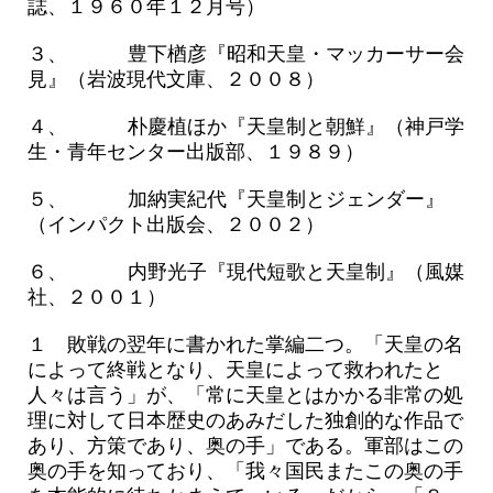
誌、１９６０年１２月号）
３、 豊下楢彦『昭和天皇・マッカーサー会
見』（岩波現代文庫、２００８）
４、 朴慶植ほか『天皇制と朝鮮』（神戸学
生・青年センター出版部、１９８９）
５、 加納実紀代『天皇制とジェンダー』
（インパクト出版会、２００２）
６、 内野光子『現代短歌と天皇制』（風媒
社、２００１）
１ 敗戦の翌年に書かれた掌編二つ。「天皇の名
によって終戦となり、天皇によって救われたと
人々は言う」が、「常に天皇とはかかる非常の処
理に対して日本歴史のあみだした独創的な作品で
あり、方策であり、奥の手」である。軍部はこの
奥の手を知っており、「我々国民またこの奥の手