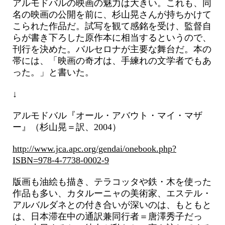
アルモドバルの映画の魅力は大きい。これも、同
名の映画の公開を前に、杉山晃さんが持ちかけて
こられた作品だ。試写を観て感銘を受け、監督自
らが書き下ろした原作本に相当するというので、
刊行を決めた。バルセロナが主要な舞台だ。本の
帯には、「映画の奇才は、手練れの文学者でもあ
った。」と書いた。
↓
アルモドバル『オール・アバウト・マイ・マザ
ー』（杉山晃＝訳、2004）
http://www.jca.apc.org/gendai/onebook.php?
ISBN=978-4-7738-0002-9
版画も油絵も描き、テラコッタや鉄・木を使った
作品も多い、カタルーニャの美術家、エステル・
アルバルダネとの付き合いが深いのは、もともと
は、日本滞在中の通訳兼同行者＝唐澤秀子だっ