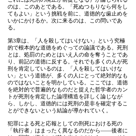
のは、このあとである。「死ぬつもりなら何をし
てもよい」という挑戦を前に、道徳的な歯止めを
いかにかけるか。次に来るのは、この問いであ
る。
第3章は、「人を殺してはいけない」という究極
的で根本的な道徳をめぐっての論議である。死刑
とは、処罰のためとはいえ人の命を奪うことであ
り、前記の道徳に反する。それでも多くの人が死
刑を肯定しているのは、「人を殺してはいけな
い」という道徳が、多くの人にとって絶対的なも
のではないことを明かしている。ここでは、道徳
を絶対的で普遍的なものだと捉えた哲学者のカン
トが死刑を肯定した論理構造を詳しく論じなが
ら、しかし、道徳的には死刑の是非を確定するこ
とができないという結論が導かれていく。
犯罪による死と応報としての刑死における死の
「執行者」はまったく異なるのだから――後者に