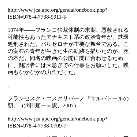
http://www.jca.apc.org/gendai/onebook.php?
ISBN=978-4-7738-9911-5
1974年――フランコ独裁体制の末期、恩赦される
可能性もあったアナキスト系の政治青年が、鉄環
処刑された。バルセロナが主要な舞台である。こ
の実在の青年が生きた生の軌跡を描いたのが、次
の本だ。同名の映画の公開に間に合わせるため
に、翻訳者には大急ぎでの仕事をお願いした。映
画もなかなかの力作だった。
↓
フランセスク・エスクリバーノ『サルバドールの
朝』（潤田順一＝訳、2007）
http://www.jca.apc.org/gendai/onebook.php?
ISBN=978-4-7738-0709-7