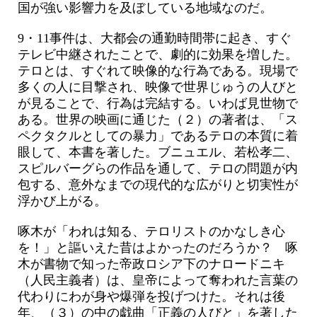
国が強い影響力を及ぼしている地域なのだ。
9・11事件は、大都会の通勤時間帯に起き、すぐ
テレビ中継されたことで、劇的に効果を増した。
テロとは、すぐれて映像的な行為である。現場で
多くの人に目撃され、映像で世界じゅうの人びと
が見ることで、行為は完結する。いわば見世物で
ある。世界の映画に通じた（２）の著者は、「ス
ペクタクルとしての暴力」であるテロの本質に着
眼して、本書を著した。ブニュエル、若松孝二、
スピルバーグらの作品を通して、テロの問題が内
包する、意外なまでの現代的な広がりと切実性が
浮かび上がる。
啄木が「われは知る、テロリストのかなしき心
を！」と謳いえた昔はよかったのだろうか？ 啄
木が書物で知った帝政ロシア下のナロードニキ
（人民主義者）は、皇帝によって奪われた言葉の
代わりにわが身や爆弾を投げつけた。それは後
年、（３）の中の戯曲「正義の人びと」を著した