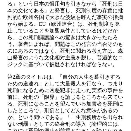
る」という日本の慣用句を引きながら「死刑は日
本の文化である」と発言し、死刑制度の存置に批
判的な欧州各国で大きな波紋を呼んだ事実の指摘
から始まる。EU（欧州連合）は、死刑制度を廃
止していることを加盟条件としているほどだか
ら、この死刑擁護論への驚きは大きかっただろ
う。著者によれば、問題はこの発言の当否そのも
のにあるのではなく、死刑に関わる考え方は、森
山発言のような文化相対主義を脱し、普遍的なロ
ジックに基づいて披歴されなければならない。
第2章のタイトルは、「自分の人生を幕引きする
ための道連れ」として大量殺人を行なう、つまり
死刑になるために凶悪犯罪に走った実際の事件を
前に、死刑の「限界」を論じるところから来てい
る。死刑になることを望んでいる加害者を死刑に
したところで、刑罰としてどんな意味があるの
か、という問いである。「一生刑務所から出られ
ない刑罰」としての終身刑の導入（論理的には、
これには死刑の廃止が前提となる）が論じられる