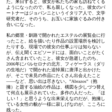
た。来日すると、彼女が私たちの家も訪ねてくる
ようになったので、私も親しくなった。彼女のパ
ートナーはジョバンニというイタリア人で、文学
研究者だ。そのうち、お互いに家族ぐるみの付き
合いになった。
私の郷里・釧路で開かれたエステルの展覧会に行
ったこと。絵を描いたり作品の設置場所を検討し
たりする、現場での彼女の仕事ぶりは知らない
が、伝え聞くエピソードには、面白いことがたく
さん含まれていたこと。彼女が急逝したのち、
2006年にバルセロナの北方、フィゲーラス（ダリ
の生地だ）で開かれた追悼展に唐澤と出かけた
が、そこで未見の作品にたくさん出会えたこと
――など、思い出は尽きない。”Abrazos”（抱
擁）と題する油絵の作品は、構図を少しづつ替え
て何点も展示されていた。多作の人だった。「ほ
しい！」と思うような出来栄えなのだが、抱擁し
ている女性の貌が一様に寂しげなのが、こころに
残った。