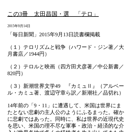
この3冊 太田昌国・選 「テロ」
2015年9月14日
「毎日新聞」2015年9月13日読書欄掲載
（１）テロリズムと戦争（ハワード・ジン著／大
月書店／1944円）
（２）テロルと映画（四方田犬彦著／中公新書／
820円）
（３）新潮世界文学49 『カミュⅡ』（アルベー
ル・カミュ著、渡辺守章ら訳／新潮社／品切れ）
14年前の「9・11」に遭遇して、米国は世界にま
たとない悲劇の主人公のようにふるまった。確か
に悲劇ではあった。同時に、私は世界の近現代史
を思い、米国の理不尽な軍事・政治・経済的な介