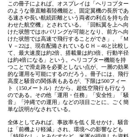
この冊子によれば、オスプレイは「ヘリコプター
のような垂直離着陸機能と、固定翼機の長所であ
る速さや長い航続距離という両者の利点を持ち合
わせた航空機」とされている。「回転翼を上へ向
けた状態ではホバリングが可能となり、前方へ向
けた状態では高速で飛行することができ」、「Ｍ
Ｖ－22は、現在配備されているＣＨ－46と比較し
て、最大速度は約2倍、搭載量は約3倍、行動半径
は約4倍になる」という。ヘリコプター機能を持
つことで滑走路を必要としない点が、一層の効果
的な運用を可能にするのだろう。冊子には、飛行
高度と騒音の関係表もあるが、下限は500フィー
ト（150メートル）だから、超低空飛行も行なう
のである。その他「運用・任務」「安全性」「騒
音」「沖縄での運用」などの項目ごとに、ごく簡
単な説明がなされている。
全体としてみれば、事故率を低く見せかけ、騒音
は「前機より軽減」され、環境への影響なども
「特段なし」とみなすなど、米軍が提供した資料