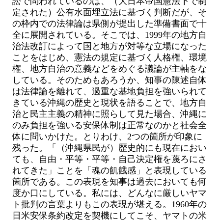
訟で問われているのは、（大日本帝国憲法下で制
定された）公有水面埋立法に基づく判断だが、そ
の枠内での法律論は県側が提出した準備書面で十
全に展開されている。そこでは、1999年の地方自
治法改訂によって国と地方が対等な立場になった
ことをはじめ、憲法の規定に基づく人格権、環境
権、地方自治の意義などをめぐる議論が主軸をな
している。そのためもあろうか、知事の陳述自体
は法律論を離れて、過重な基地負担を強いられて
きている沖縄の歴史と現状を語ることで、地方自
治と民主主義の精神に照らして見た場合、沖縄に
のみ負担を強いる安保体制は正常なのかと社会全
体に問いかけた。とりわけ、2つの箇所が印象に
残った。「（沖縄県民が）歴史的にも現在におい
ても、自由・平等・平等・自己決定権を蔑ろにさ
れてきた」ことを「魂の飢餓感」と表現している
箇所である。この表現を知事は過去においても何
度か口にしている。私には、どんなに厳しいヤマ
ト批判の言葉よりもこの表現が堪える。1960年の
日米安保条約改定を契機にしてこそ、ヤマトの米