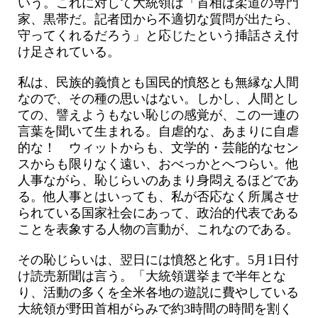
いう。これに対して大統領は「首相は柔道の専門
家、黒帯だ。記者団から不適切な質問が出たら、
守ってくれるだろう」と応じたという挿話さえ付
け足されている。
私は、民族的義憤とも国民的憤怒とも無縁な人間
なので、その種の思いはない。しかし、人間とし
ての、譬えようもない恥じの感覚が、この一連の
言葉を聞いて生まれる。自虐的な、あまりに自虐
的な！ ウィットからも、文学的・芸能的なセン
スからも限りなく遠い、おべっかとへつらい。他
人事ながら、恥じらいのあまり身悶えるほどであ
る。他人事とはいっても、私が否応なく所属させ
られている国家社会にあって、政治的代表である
ことを表象する人物の言動が、これなのである。
その恥じらいは、翌日には憤怒と化す。5月1日付
け読売新聞は言う。「大統領選挙まで半年とな
り、活動の多くを全米各地の遊説に費やしている
大統領が野田首相がらみで約3時間の時間を割く