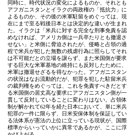
同時に、時代状況の変化によるものか、それとも
アフガニスタンとイラクの両政権の「抵抗力」に
よるものか、その後の米軍駐留をめぐっては、現
在にまで至る戦後日本とは決定的な違いが生まれ
た。イラクは「米兵に対する完全な刑事免責を認
めなければ、アメリカ側は一兵卒たりとも撤退さ
せない」と米側に脅迫されたが、侵略と占領の過
程で米兵が犯した無数の残虐行為に照らしてそれ
は不可能だとの立場を譲らず、また米国側が要求
する巨大な米軍基地の維持にも反対したために、
米軍は撤退せざるを得なかった。アフガニスタン
の状況はなお流動的だが、犯罪を犯した駐留米兵
の裁判権をめぐっては、これを免責すべきだとす
る米国側の居丈高な要求にアフガニスタン側が一
貫して反対していることに変わりはない。占領体
制が解かれて62年を経た日本において、単に米兵
犯罪の一件に限らず、日米安保体制を保証してい
る法体系が憲法の上位に立っている現状が、国際
標準からいっていかに異常であるかが、ここに浮
かび上がる。