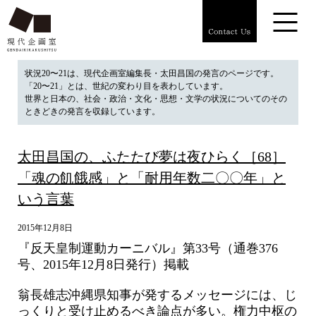
状況20〜21は、現代企画室編集長・太田昌国の発言のページです。
「20〜21」とは、世紀の変わり目を表わしています。
世界と日本の、社会・政治・文化・思想・文学の状況についてのその
ときどきの発言を収録しています。
太田昌国の、ふたたび夢は夜ひらく［68］
「魂の飢餓感」と「耐用年数二〇〇年」と
いう言葉
2015年12月8日
『反天皇制運動カーニバル』第33号（通巻376
号、2015年12月8日発行）掲載
翁長雄志沖縄県知事が発するメッセージには、じ
っくりと受け止めるべき論点が多い。権力中枢の