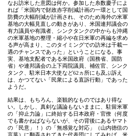
なお訪米した意図は何か。参加した糸数慶子によ
れば「米国内で財政赤字削減計画の一環として国
防費の大幅削減が計画され、そのため海外の米軍
基地の大幅見直しの動きがあり、米国連邦議会の
有力議員や有識者、シンクタンクの中からも沖縄
の米軍基地の整理・縮小や在日米軍の再編を求め
る声が高まり、このタイミングでの訪米は千載一
遇のチャンスであった」ということになる。事
実、基地支配者である米国政府（国務省、国防
省）や連邦議会の上下両院議員、補佐官、シンク
タンク、駐米日本大使など62ヵ所にも及ぶ訴え
は、かつてない「民衆による直訴行動」であった
ようだ。
結果は、もちろん、楽観的なものではあり得な
い。しかし、真剣な議論もないままに、駐留米軍
の「抑止力論」に終始する日本政府・官僚（何度
でも書かねばならないが、その背後にあるヤマト
の「民意」！）の「無感覚な対応」（山内徳信の
言葉）に翻弄されてきた代表団にしてみれば、米