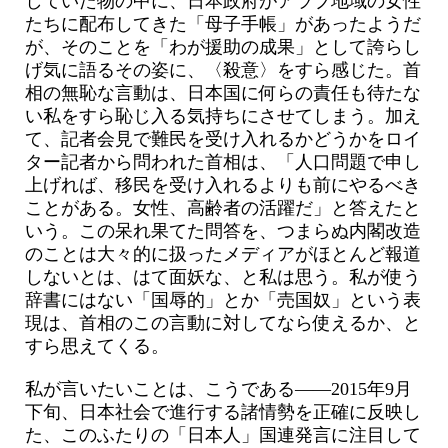
していた物の中に、日本政府がアラブ地域の女性
たちに配布してきた「母子手帳」があったようだ
が、そのことを「わが援助の成果」として誇らし
げ気に語るその姿に、〈殺意〉をすら感じた。首
相の無恥な言動は、日本国に何らの責任も待たな
い私をすら恥じ入る気持ちにさせてしまう。加え
て、記者会見で難民を受け入れるかどうかをロイ
ター記者から問われた首相は、「人口問題で申し
上げれば、移民を受け入れるよりも前にやるべき
ことがある。女性、高齢者の活躍だ」と答えたと
いう。この呆れ果てた問答を、つまらぬ内閣改造
のことは大々的に扱ったメディアがほとんど報道
しないとは、はて面妖な、と私は思う。私が使う
辞書にはない「国辱的」とか「売国奴」という表
現は、首相のこの言動に対してなら使えるか、と
すら思えてくる。
私が言いたいことは、こうである――2015年9月
下旬、日本社会で進行する諸情勢を正確に反映し
た、このふたりの「日本人」国連発言に注目して