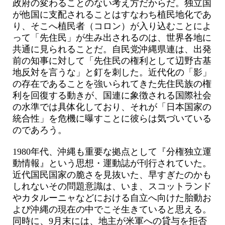
政府の変わることのない考え方だからだ。独立国
が他国に支配されることはすなわち植民地化であ
り、そこへ植民者（コロン）が入り込むことによ
って「先住民」が生み出されるのは、世界各地に
共通に見られることだ。自民党沖縄県連は、出発
前の知事に対して「先住民の権利として辺野古基
地反対を言うな」と釘を刺した。近代化の「影」
の存在であることを強いられてきた先住民族の権
利を回復する動きが、国連に象徴される国際社会
の水準では具体化しており、それが「日本国家の
統合性」を危機に曝すことに彼らは気づいている
のであろう。
1980年代、沖縄も重要な拠点として『分権独立運
動情報』という思想・運動誌が刊行されていた。
近代国民国家の脆さを見抜いた、早すぎたのかも
しれないその問題意識は、いま、スコットランド
やカタルーニャなどにおける自立へ向けた胎動お
よび沖縄の現在の中でこそ生きていると思える。
同時に、9月末には、地主が米軍への貸与を拒否