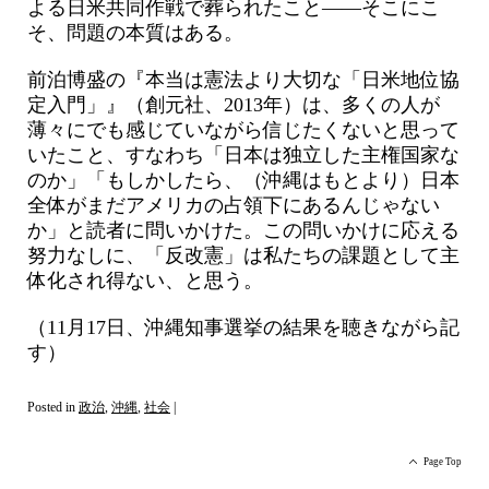
よる日米共同作戦で葬られたこと――そこにこ
そ、問題の本質はある。
前泊博盛の『本当は憲法より大切な「日米地位協
定入門」』（創元社、2013年）は、多くの人が
薄々にでも感じていながら信じたくないと思って
いたこと、すなわち「日本は独立した主権国家な
のか」「もしかしたら、（沖縄はもとより）日本
全体がまだアメリカの占領下にあるんじゃない
か」と読者に問いかけた。この問いかけに応える
努力なしに、「反改憲」は私たちの課題として主
体化され得ない、と思う。
（11月17日、沖縄知事選挙の結果を聴きながら記
す）
Posted in
政治
,
沖縄
,
社会
|
Page Top