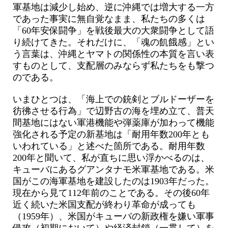
軍基地は減少し始め、逆に沖縄では増大する一方
であった事実に無自覚なまま、私たちの多くは
「60年安保闘争」を戦後最大の大衆闘争として語
り続けてきた。それだけに、「魂の飢餓感」とい
う言葉は、沖縄とヤマトの関係性の本質を言い表
すものとして、支配層のみならず私たちをも撃つ
のである。
いまひとつは、「海上での銃剣とブルドーザーを
彷彿させる行為」で辺野古の海を埋め立て、普天
間基地にはない軍港機能や弾薬庫が加わって機能
強化される予定の新基地は「耐用年数200年とも
いわれている」と述べた箇所である。耐用年数
200年と聞いて、私が直ちに思い浮かべるのは、
キューバにあるグアンタナモ米軍基地である。米
国がこの海軍基地を建設したのは1903年だった。
現在から見て112年前のことである。その後60年
近く続いた米国支配が終わり革命が成っても
（1959年）、米国がキューバの新政権を嫌い軍事