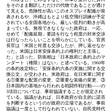
をそのまま翻訳しただけの代物であることが透け
て見える。危険性が高いこのオスプレイ配備が発
表されるや、沖縄はもとより低空飛行訓練が予定
されている全国各地から、厳しい批判の動きが高
まっている。無視できなくなった政府は、一応、
せめて「配備延期」要請を行なう程度の対米交渉
は行なったらしいことを明らかにしている。官房
長官は「米国と何度も交渉したが、押し返せなか
った。米国は日米安保条約上の権利だと主張し
た」と語った。防衛相は「日本政府に条約上のマ
ンダート（権限）はない」と述べている。1960年
の条約改定時に「安保条約六条の実施に関する交
換公文」が交わされ、米政府は、在日米軍に関す
る①重要な配置の変更、②重要な装備の変更、③
日本国内の基地から行われる戦闘作戦行動——の
3項目については、事前協議することが規定され
ている。協議があれば、日本政府が自主的に諾否
を判断するというのが政府の立場であるが、事前
協議は一度として行なわれていない。自民党時代