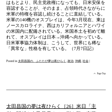
はもとより、民主党政権になっても、日米安保を
容認することが、そのまま、占領時代さながらに
米軍の特権を容認し続けることに直結している。
米軍の140機のオスプレイは、今年3月現在、東は
ノースカロライナ、西はカリフォルニアとハワイ
の米国内に配備されている。米国本土を初めて離
れて、オスプレイは日本→沖縄へ向かっている。
日米軍事協力体制は、こうして、世界にも稀な
「異常な」性格を有している。（7月7日記）
Posted in
太田昌国の、ふたたび夢は夜ひらく
,
政治
,
沖縄
,
社会
|
Page Top
太田昌国の夢は夜ひらく［26］米日「主