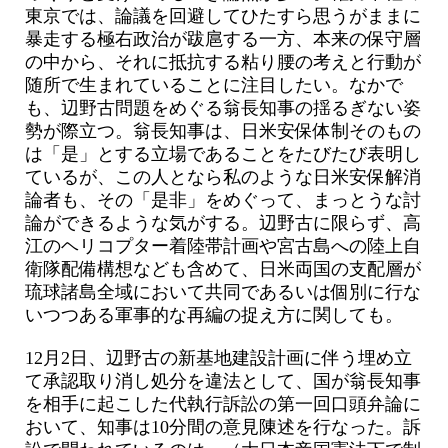
東京では、論議を回避してひたすら思うがままに
暴走する極右政治が跋扈する一方、本来の保守層
の中から、それに抵抗する粘り腰の考えと行動が
随所で生まれていることに注目したい。なかで
も、辺野古問題をめぐる翁長知事の揺るぎない姿
勢が際立つ。翁長知事は、日米安保体制そのもの
は「是」とする立場であることをたびたび表明し
ているが、この人となら私のような日米安保解消
論者も、その「是非」をめぐって、まっとうな討
論ができるような気がする。辺野古に限らず、高
江のヘリコプター着陸帯計画や宮古島への陸上自
衛隊配備構想なども含めて、日米両国の支配層が
琉球諸島全域において共同であるいは個別に行な
いつつある軍事的な再編の捉え方に関しても。
12月2日、辺野古の新基地建設計画に伴う埋め立
て承認取り消し処分を違法として、国が翁長知事
を相手に起こした代執行訴訟の第一回口頭弁論に
おいて、知事は10分間の意見陳述を行なった。訴