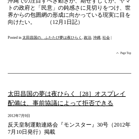
沖縄での注目すべき動きが、期せずしてか、ヤマ
トの政府と「民意」の鈍感さに見切りをつけ、世
界からの包囲網の形成に向かっている現実に目を
向けたい。 （12月1日記）
Posted in
太田昌国の、ふたたび夢は夜ひらく
,
政治
,
沖縄
,
社会
|
Page Top
太田昌国の夢は夜ひらく［28］オスプレイ
配備は、事前協議によって拒否できる
2012年7月9日
反天皇制運動連絡会『モンスター』30号（2012年
7月10日発行）掲載