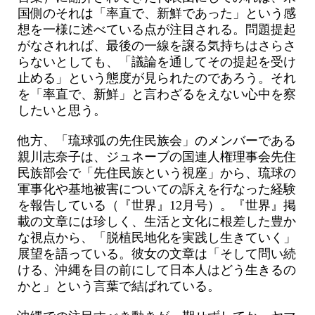
国側のそれは「率直で、新鮮であった」という感
想を一様に述べている点が注目される。問題提起
がなされれば、最後の一線を譲る気持ちはさらさ
らないとしても、「議論を通してその提起を受け
止める」という態度が見られたのであろう。それ
を「率直で、新鮮」と言わざるをえない心中を察
したいと思う。
他方、「琉球弧の先住民族会」のメンバーである
親川志奈子は、ジュネーブの国連人権理事会先住
民族部会で「先住民族という視座」から、琉球の
軍事化や基地被害についての訴えを行なった経験
を報告している（『世界』12月号）。『世界』掲
載の文章には珍しく、生活と文化に根差した豊か
な視点から、「脱植民地化を実践し生きていく」
展望を語っている。彼女の文章は「そして問い続
ける、沖縄を目の前にして日本人はどう生きるの
かと」という言葉で結ばれている。