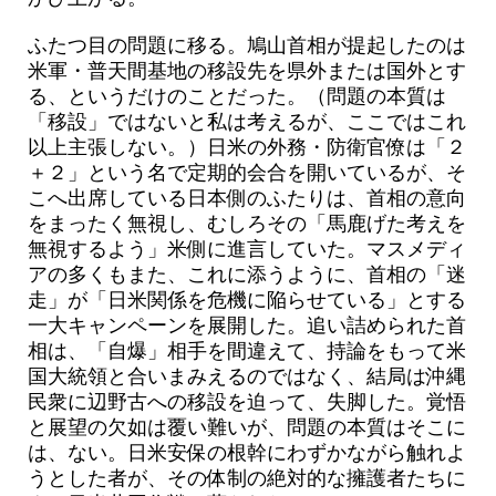
ふたつ目の問題に移る。鳩山首相が提起したのは
米軍・普天間基地の移設先を県外または国外とす
る、というだけのことだった。（問題の本質は
「移設」ではないと私は考えるが、ここではこれ
以上主張しない。）日米の外務・防衛官僚は「２
＋２」という名で定期的会合を開いているが、そ
こへ出席している日本側のふたりは、首相の意向
をまったく無視し、むしろその「馬鹿げた考えを
無視するよう」米側に進言していた。マスメディ
アの多くもまた、これに添うように、首相の「迷
走」が「日米関係を危機に陥らせている」とする
一大キャンペーンを展開した。追い詰められた首
相は、「自爆」相手を間違えて、持論をもって米
国大統領と合いまみえるのではなく、結局は沖縄
民衆に辺野古への移設を迫って、失脚した。覚悟
と展望の欠如は覆い難いが、問題の本質はそこに
は、ない。日米安保の根幹にわずかながら触れよ
うとした者が、その体制の絶対的な擁護者たちに