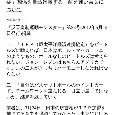
従」関係を自己暴露する、耐え難い言葉に
ついて
2012年5月16日
『反天皇制運動モンスター』第28号(2012年5月15
日発行)掲載
一、「ＴＰＰ（環太平洋経済連携協定）をビート
ルズに喩えれば、日本はポール・マッカートニー
のようなもの。ポールなしのビートルズは考えら
れない。ジョン・レノンはもちろんアメリカで
す。この二人がきっちりハーモニーしなければな
らない」
二、「自分はバスケットボールのポイントガー
ド。チームワークを重んじる。目立つ選手ではな
いが、結果を残していく」
前者は、3月24日、日本の現首相がＴＰＰ加盟を
推進する意向を強調して行なった、東京における