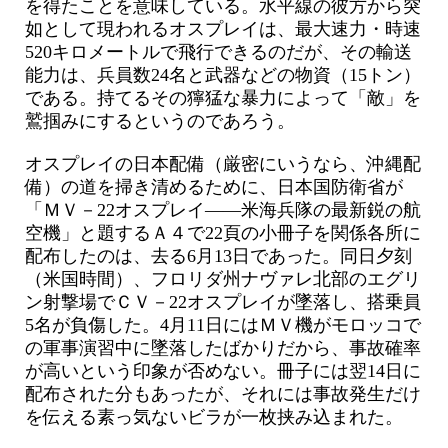
を得たことを意味している。水平線の彼方から突
如として現われるオスプレイは、最大速力・時速
520キロメートルで飛行できるのだが、その輸送
能力は、兵員数24名と武器などの物資（15トン）
である。持てるその獰猛な暴力によって「敵」を
鷲掴みにするというのであろう。
オスプレイの日本配備（厳密にいうなら、沖縄配
備）の道を掃き清めるために、日本国防衛省が
「ＭＶ－22オスプレイ——米海兵隊の最新鋭の航
空機」と題するＡ４で22頁の小冊子を関係各所に
配布したのは、去る6月13日であった。同日夕刻
（米国時間）、フロリダ州ナヴァレ北部のエグリ
ン射撃場でＣＶ－22オスプレイが墜落し、搭乗員
5名が負傷した。4月11日にはＭＶ機がモロッコで
の軍事演習中に墜落したばかりだから、事故確率
が高いという印象が否めない。冊子には翌14日に
配布された分もあったが、それには事故発生だけ
を伝える素っ気ないビラが一枚挟み込まれた。