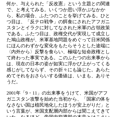
何か、与えられた「反改憲」という主題との関連
で、と考えてみる。いくつか思い浮かぶなかか
ら、私の場合、ふたつのことを挙げてみる。ひと
つ目は、「反テロ戦争」の餌食にされたアフガニ
スタンとイラクに対してなされた米軍の占領政策
である。ふたつ目は、政権交代が実現して成立し
た鳩山政権が、米軍基地問題をめぐって日米関係
にほんのわずかな変化をもたらそうとした途端に
〈内外から〉反撃を食らい、極端な短命政権とし
て終わった事実である。このふたつの出来事から
は、現在の日本の姿が如実に浮かび上がってくる
感じがしてならず、その折々にも論じた。あらた
めてそれをおさらいする価値は、いまも、ありそ
うだ。
2001年「9・11」の出来事をうけて、米国がアフ
ガニスタン攻撃を始めた当初から、「国家の体を
なさない国は植民地化したほうが安上がりだ」と
いう言葉が、米国支配層内部からは聞こえてきて