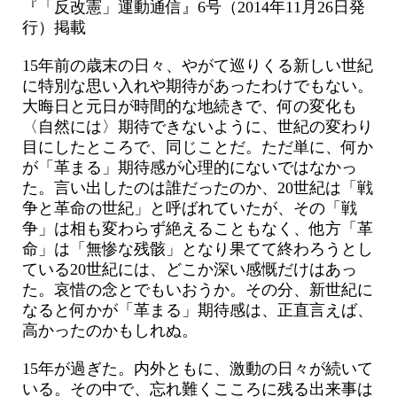
『「反改憲」運動通信』6号（2014年11月26日発
行）掲載
15年前の歳末の日々、やがて巡りくる新しい世紀
に特別な思い入れや期待があったわけでもない。
大晦日と元日が時間的な地続きで、何の変化も
〈自然には〉期待できないように、世紀の変わり
目にしたところで、同じことだ。ただ単に、何か
が「革まる」期待感が心理的にないではなかっ
た。言い出したのは誰だったのか、20世紀は「戦
争と革命の世紀」と呼ばれていたが、その「戦
争」は相も変わらず絶えることもなく、他方「革
命」は「無惨な残骸」となり果てて終わろうとし
ている20世紀には、どこか深い感慨だけはあっ
た。哀惜の念とでもいおうか。その分、新世紀に
なると何かが「革まる」期待感は、正直言えば、
高かったのかもしれぬ。
15年が過ぎた。内外ともに、激動の日々が続いて
いる。その中で、忘れ難くこころに残る出来事は