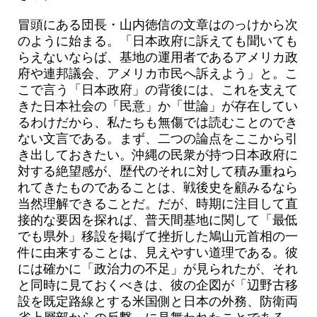
冒頭にある団長・山内徳信の文章はのっけから次
のように始まる。「日本政府に訴えても聞いても
らえないならば、基地の運用者であるアメリカ政
府や連邦議会、アメリカ市民へ訴えよう」と。こ
こで言う「日本政府」の背後には、これを支えて
きた日本社会の「民意」か「世論」が存在してい
るわけだから、私たちも無傷では読むことのでき
ない文言である。まず、二つの論点をここから引
き出しておきたい。沖縄の民衆が持つ日本政府に
対する絶望感が、歴代のそれに対して積み重ねら
れてきたものであることは、戦後史を顧みるなら
当然理解できることだ。だが、時期に注目して直
接的な要因を探れば、普天間基地に関して「最低
でも県外」移設を掲げて挫折した鳩山元首相の一
件に由来することは、見えやすい道理である。彼
には確かに「政治力の不足」が見られたが、それ
と同時に見ておくべきは、彼の企図が「辺野古移
設を既定路線とする米国側と日本の外務、防衛両