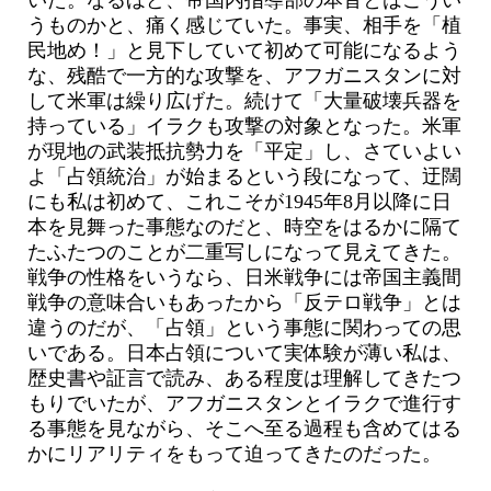
いた。なるほど、帝国内指導部の本音とはこうい
うものかと、痛く感じていた。事実、相手を「植
民地め！」と見下していて初めて可能になるよう
な、残酷で一方的な攻撃を、アフガニスタンに対
して米軍は繰り広げた。続けて「大量破壊兵器を
持っている」イラクも攻撃の対象となった。米軍
が現地の武装抵抗勢力を「平定」し、さていよい
よ「占領統治」が始まるという段になって、迂闊
にも私は初めて、これこそが1945年8月以降に日
本を見舞った事態なのだと、時空をはるかに隔て
たふたつのことが二重写しになって見えてきた。
戦争の性格をいうなら、日米戦争には帝国主義間
戦争の意味合いもあったから「反テロ戦争」とは
違うのだが、「占領」という事態に関わっての思
いである。日本占領について実体験が薄い私は、
歴史書や証言で読み、ある程度は理解してきたつ
もりでいたが、アフガニスタンとイラクで進行す
る事態を見ながら、そこへ至る過程も含めてはる
かにリアリティをもって迫ってきたのだった。