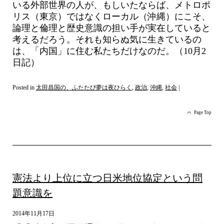
いる外部世界の人が、もしいたならば、メトロポ
リス（東京）ではなくローカル（沖縄）にこそ、
論理と倫理と歴史意識の担い手が実在していると
考えるだろう。それも知らぬ気に生きているの
は、「内国」に住む私たちだけなのだ。（10月2
日記）
Posted in
太田昌国の、ふたたび夢は夜ひらく
,
政治
,
沖縄
,
社会
|
Page Top
憲法より上位に立つ日米地位協定という問
題意識を
2014年11月17日