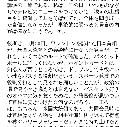
講演の一節である。私は、この日、いつもの
なが
ら
でテレビのニュースをつけていて、喩えの出鱈
目さに驚倒して耳をそばだてた。全体を聞き取っ
た自信はなかったが、事後的に調べると発言の内
容は確かにこうであった。
後者は、4月30日、ワシントンを訪れた日本首相
が、米国大統領との会談時に行なった発言だ。こ
れも、いくつかのルートで確認した。バスケット
ボールに詳しくはないが、ポイントガードとは、
知る人が言うところでは、ドリブルして主役にい
い球をパスする役割だという。スポーツ競技での
役割分担として見るなら麗しいことだが、政治の
場で使うべき喩えとは言えない。バスケット好き
のオバマの気を惹くために、外務官僚が思いつい
て首相に焚きつけた文句なのだろう。「主役」
は、もちろん、米国大統領であり、共同会見時に
は首相はその人物を「相手守備に切り込んで得点
を稼ぐパワーフォワードだ」とまで持ち上げたと