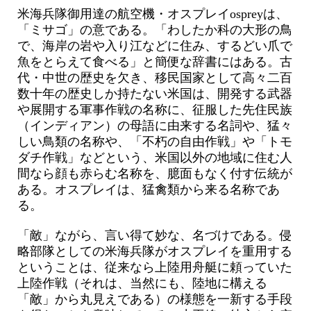
米海兵隊御用達の航空機・オスプレイospreyは、
「ミサゴ」の意である。「わしたか科の大形の鳥
で、海岸の岩や入り江などに住み、するどい爪で
魚をとらえて食べる」と簡便な辞書にはある。古
代・中世の歴史を欠き、移民国家として高々二百
数十年の歴史しか持たない米国は、開発する武器
や展開する軍事作戦の名称に、征服した先住民族
（インディアン）の母語に由来する名詞や、猛々
しい鳥類の名称や、「不朽の自由作戦」や「トモ
ダチ作戦」などという、米国以外の地域に住む人
間なら顔も赤らむ名称を、臆面もなく付す伝統が
ある。オスプレイは、猛禽類から来る名称であ
る。
「敵」ながら、言い得て妙な、名づけである。侵
略部隊としての米海兵隊がオスプレイを重用する
ということは、従来なら上陸用舟艇に頼っていた
上陸作戦（それは、当然にも、陸地に構える
「敵」から丸見えである）の様態を一新する手段