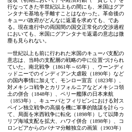
侵攻（初期において）や経済封鎖（一貫して）を
行なってきた半世紀以上もの間にも、米国はグア
ンタナモ基地を手離すことはなかった。革命後の
キューバ政府がどんなに返還を求めても、であ
る。現在進行中の両国間の国交正常化の交渉過程
においても、米国にグアンタナモ返還の意志は微
塵も見られない。
一世紀以上も前に行われた米国のキューバ支配の
意志は、当時の支配層の戦略の中に位置づけられ
ていた。南北戦争（1861年～65年）、ウーンディ
ッドニーでのインディアン大虐殺（1890年）など
の国内事情に加えて、モンロー宣言（1823年）、
対メキシコ戦争とカリフォルニアなどメキシコ領
土の併合（1848年）、ペリー艦隊の日本来航
（1853年）、キューバとフィリピンにおける対ス
ペイン独立戦争の高揚を機に軍事的陰謀を計らっ
て、局面を米西戦争に転化（1898年）して以降カ
リブ海域支配を拡大、ハワイ併合（1898年）、コ
ロンビアからのパナマ分離独立の画策（1903年）