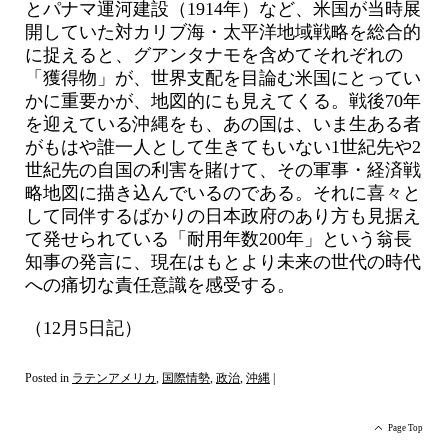
とパナマ運河建設（1914年）など、米国が当時展
開していた対カリブ海・太平洋地域戦略を総合的
に捉えると、グアンタナモを含めてそれぞれの
「獲得物」が、世界支配を目論む米国にとってい
かに重要かが、地図的にも見えてくる。戦後70年
を迎えている沖縄をも、あの国は、いま生ある者
がもはや誰一人として生きてもいない1世紀先や2
世紀先の自国の利害を賭けて、その軍事・経済戦
略地図に描き込んでいるのである。それに喜々と
して同伴するばかりの日本政府のあり方も見据え
て発せられている「耐用年数200年」という翁長
知事の発言に、現在はもとより未来の世代の時代
への痛切な責任意識を感受する。
（12月5日記）
Posted in
ラテンアメリカ
,
国際情勢
,
政治
,
沖縄
|
Page Top