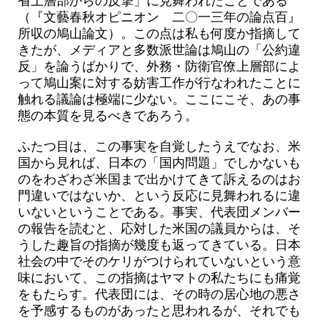
省上層部からの反撃」に見舞われたことである
（『文藝春秋オピニオン 二〇一三年の論点百』
所収の鳩山論文）。この点は私も何度か指摘して
きたが、メディアと多数派世論は鳩山の「公約違
反」を論うばかりで、外務・防衛官僚上層部によ
って鳩山案に対する妨害工作が行なわれたことに
触れる議論は極端に少ない。ここにこそ、あの事
態の本質を見るべきであろう。
ふたつ目は、この事実を自覚したうえでなお、米
国から見れば、日本の「国内問題」でしかないも
のをわざわざ米国まで出かけてきて訴えるのはお
門違いではないか、という反応に見舞われるに違
いないということである。事実、代表団メンバー
の報告を読むと、応対した米国の議員からは、そ
うした趣旨の指摘が幾度も返ってきている。日本
社会の中でそのケリがつけられていないという意
味において、この指摘はヤマトの私たちにも痛覚
をもたらす。代表団には、その時の居心地の悪さ
を予感するものがあったと思われるが、それでも