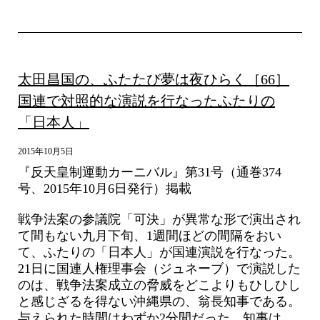
太田昌国の、ふたたび夢は夜ひらく［66］
国連で対照的な演説を行なったふたりの
「日本人」
2015年10月5日
『反天皇制運動カーニバル』第31号（通巻374
号、2015年10月6日発行）掲載
戦争法案の参議院「可決」が異常な形で演出され
て間もない九月下旬、1週間ほどの間隔をおい
て、ふたりの「日本人」が国連演説を行なった。
21日に国連人権理事会（ジュネーブ）で演説した
のは、戦争法案成立の脅威をどこよりもひしひし
と感じざるを得ない沖縄県の、翁長知事である。
与えられた時間はわずか2分間だった。知事は、