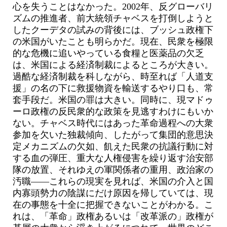
心を失うことはなかった。2002年、反グローバリ
ズムの推進者、前大統領チャベスを打倒しようと
したクーデタの試みの背後には、ブッシュ政権下
の米国がいたことも明らかだ。現在、民衆を極限
的な危機に追いやっている食糧と医薬品の欠乏
は、米国による経済制裁によるところが大きい。
過酷な経済制裁を科しながら、時至れば「人道支
援」の名の下に救援物資を輸送するやり口も、常
套手段だ。米国の罪は大きい。同時に、現マドゥ
ーロ政権の反民衆的な政策を見逃すわけにもいか
ない。チャベス時代にはあった革命過程への大衆
参加を欠いた独裁傾向、したがって集団的意思決
定メカニズムの欠如、飢えた民衆の抗議行動に対
する血の弾圧、重大な人権侵害を繰り返す治安部
隊の放置、それゆえの軍関係者の重用、政治家の
汚職――これらの現実を見れば、米国の介入と国
内寡頭勢力の陰謀にだけ原因を帰していては、現
在の事態を十全に把握できないことがわかる。こ
れは、「革命」政権あるいは「改革派の」政権が