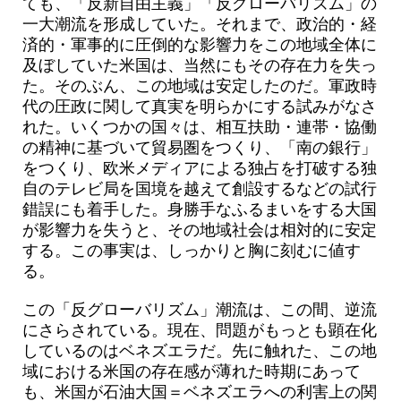
ても、「反新自由主義」「反グローバリズム」の
一大潮流を形成していた。それまで、政治的・経
済的・軍事的に圧倒的な影響力をこの地域全体に
及ぼしていた米国は、当然にもその存在力を失っ
た。そのぶん、この地域は安定したのだ。軍政時
代の圧政に関して真実を明らかにする試みがなさ
れた。いくつかの国々は、相互扶助・連帯・協働
の精神に基づいて貿易圏をつくり、「南の銀行」
をつくり、欧米メディアによる独占を打破する独
自のテレビ局を国境を越えて創設するなどの試行
錯誤にも着手した。身勝手なふるまいをする大国
が影響力を失うと、その地域社会は相対的に安定
する。この事実は、しっかりと胸に刻むに値す
る。
この「反グローバリズム」潮流は、この間、逆流
にさらされている。現在、問題がもっとも顕在化
しているのはベネズエラだ。先に触れた、この地
域における米国の存在感が薄れた時期にあって
も、米国が石油大国＝ベネズエラへの利害上の関