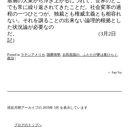
基層の大衆から浮き上がるにつれて、世界のどこ
でも常に繰り返されてきたことだ。社会変革の過
程の一つひとつが、独裁とも権威主義とも相容れ
ない。それを譲ることの出来ない論理的根拠とし
た状況論が必要なの
だ。 （3月2日
記）
Posted in
ラテンアメリカ
,
国際情勢
,
太田昌国の、ふたたび夢は夜ひらく
,
政治
|
Page Top
現在月間アーカイブの
2019年 3月
を表示しています.
ブログのトップへ