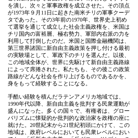
を潰し、次々と軍事政権を成立させた。その頂点
が1973年９月11日に起きた南米チリの軍事クーデ
タであった。その3年前の1970年、世界史上初め
て選挙を通じて成立した社会主義政権を、米国は
チリ国内の富裕層、極右勢力、軍部内右派の力を
利用して打倒したのだ。米国と国際金融機関は、
第三世界諸国に新自由主義政策を押し付ける最初
の実験場として、軍政下のチリを選んだ。以後、
この地域全体が、世界に先駆けて新自由主義路線
によって席捲された。私たちも、その後この政策
路線がどんな社会を作り上げるものであるかを、
身をもって経験することになる。
手酷い経験を積んだラテンアメリカ地域では、
1990年代以降、新自由主義を批判する民衆運動が
盛んになった。多くの国々で、有権者は、グロー
バリズムに懐疑的か批判的な政治家を政権の座に
就けた。20世紀末から21世紀初頭にかけて、この
地域は、政府レベルにおいても民衆レベルにおい