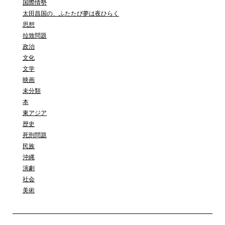
国際情勢
太田昌国の、ふたたび夢は夜ひらく
思想
拉致問題
政治
文化
文学
映画
未分類
本
東アジア
歴史
死刑問題
民族
沖縄
演劇
社会
美術