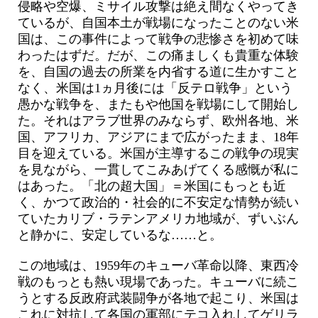
侵略や空爆、ミサイル攻撃は絶え間なくやってき
ているが、自国本土が戦場になったことのない米
国は、この事件によって戦争の悲惨さを初めて味
わったはずだ。だが、この痛ましくも貴重な体験
を、自国の過去の所業を内省する道に生かすこと
なく、米国は1ヵ月後には「反テロ戦争」という
愚かな戦争を、またもや他国を戦場にして開始し
た。それはアラブ世界のみならず、欧州各地、米
国、アフリカ、アジアにまで広がったまま、18年
目を迎えている。米国が主導するこの戦争の現実
を見ながら、一貫してこみあげてくる感慨が私に
はあった。「北の超大国」＝米国にもっとも近
く、かつて政治的・社会的に不安定な情勢が続い
ていたカリブ・ラテンアメリカ地域が、ずいぶん
と静かに、安定しているな……と。
この地域は、1959年のキューバ革命以降、東西冷
戦のもっとも熱い現場であった。キューバに続こ
うとする反政府武装闘争が各地で起こり、米国は
これに対抗して各国の軍部にテコ入れしてゲリラ