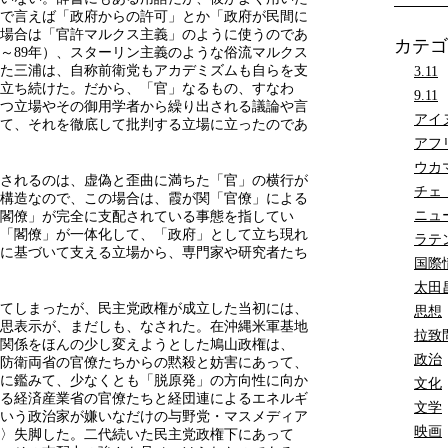
で言えば「政府からの許可」とか「政府が民間に
場合は「官許マルクス主義」のように使うのであ
カテゴ
1～89年）、スターリン主義のような俗流マルクス
た三浦は、自称前衛党もアカデミズムも自らを支
3.11
立ち続けた。だから、「官」なるもの、すなわ
9.11
つ立場やその御用学者から繰り出される議論や言
アイ
て、それを徹底して批判する立場に立ったのであ
アフ
ウカ
されるのは、虚偽と歪曲に満ちた「官」の横行が
チェ
構造なので、この場合は、霞が関「官僚」による
ニュ
閣僚」が完全に支配されている事態を指してい
「閣僚」が一体化して、「政府」として立ち現れ
ラテ
に基づいて支える立場から、専門家や研究者たち
国際
太田
てしまったが、民主党政権が成立した当初には、
思想
思表示が、まだしも、なされた。在沖縄米軍基地
拉致
関係をほんの少し変えようとした鳩山政権は、
政治
防衛両省の官僚たちからの黙殺と妨害にあって、
に鑑みて、少なくとも「脱原発」の方向性に向か
文化
る経済産業省の官僚たちと経団連によるエネルギ
文学
いう政治家が嫌いなだけの与野党・マスメディア
映画
〉失脚した。二代続いた民主党政権下にあって