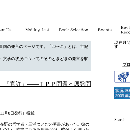
現在月
昌国の発言のページです。「20〜21」とは、世紀
す.
・文学の状況についてのそのときどきの発言を収
ブ
0］「官許」――ＴＰＰ問題と原発問
11月8日発行）掲載
Search:
在野の哲学者・三浦つとむの著書があった。彼の
いない。辞書にもある用語だが、彼がよく用いた