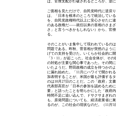
は、官僚支配が打破されるどころか、逆に
ご面相を見ただけで、自民党時代に逆戻り
は、「日本を根本のところで統治している
を、自民党政権時代以上に安心させたに違
のある政権だ――就任以来の首相のさまざ
さ」と言うべきかもしれない）から、官僚
る。
そのことがいま集中して現われているのは
問題である。昨秋、菅首相が突然のように
げての支持を受けた。いくらか社会的に開
「3・11」が起こった。社会全体が、そ
の対処が主要な関心事であった。その間に
いたようだ。野田政権の成立を待つかのよ
に漏れ始めた。「11月にハワイで開かれ
加表明することが、米国が最も評価するタ
のは10月27日のことだ。この「政府」
代表部高官が「日本の参加を認めるために
要」と語ったことを明らかにした「政府内
時間不足に追い込んで、ドサクサまぎれの
も、原発問題についても、経済産業省に巣
るのが、この社会の現状なのだ。（11月5