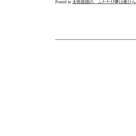
Posted in
太田昌国の、ふたたび夢は夜ひら