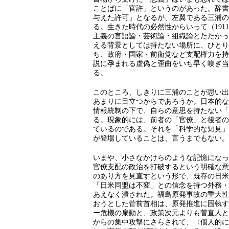
ことばに「官許」というのがあった。辞書
与えた許可」となるが、左翼である三浦の
る。生きた時代の必然性からいって（191
主義の言語論・芸術論・組織論とたたかっ
える背景としては持たない場所に、ひとり
ち、政府・国家・前衛党など支配権力を持
説に孕まれる虚偽と歪曲をいち早く嗅ぎ当
る。
このところ、しきりに三浦のことが思い出
あまりに目立つからであろうか。日本的な
情報統制の下で、自らの意思を持たない「
る。現象的には、前者の「官僚」と後者の
ているのである。それを「科学的な知見」
が登場していることは、言うまでもない。
いまや、小さなかけらのような記憶になっ
官僚支配の政治を打破するという明確な意
のあり方を見直すという形で、既存の日米
「日米同盟は不変」との信念を持つ外務・
あえなく潰された。福島原発事故の重大性
おうとした菅前首相は、原発推進に固執す
ー危機の扇動と、政策次元よりも菅直人と
からの集中攻撃にさらされて、〈個人的に