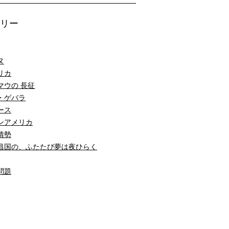
リー
ヌ
リカ
マウの 長征
・ゲバラ
ース
ンアメリカ
情勢
昌国の、ふたたび夢は夜ひらく
問題