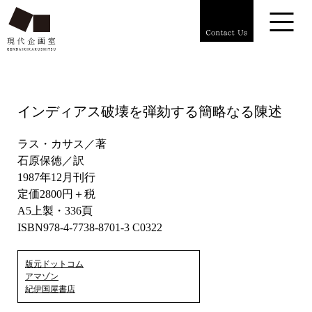
インディアス破壊を弾劾する簡略なる陳述
ラス・カサス／著
石原保徳／訳
1987年12月刊行
定価2800円＋税
A5上製・336頁
ISBN978-4-7738-8701-3 C0322
版元ドットコム
アマゾン
紀伊国屋書店