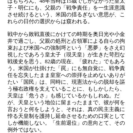
はもちろん、48年当時は15歳でしかなかった皇太
子・明仁にも、父親の「戦争責任」を一生涯意識
させ続けるという、米国の揺るぎない意思が、こ
れらの日付の選択からは窺われる。
戦中から敗戦直後にかけての時期を奥日光や小金
井で過ごし、父親の処刑と占領軍による自らの拘
束および米国への強制埒という「悪夢」をさえ幻
視したであろう皇太子（現天皇）が生きた苛烈な
戦後史を思う。82歳の現在、「疲れた」でもあろ
う。米国が仕掛けた「罠」にも無自覚に、戦争責
任を忘失したまま皇室への崇拝を止めないありが
たい「国民」は、同時に、現憲法からの脱却を謳
う極右政権を支えていることに、もしかしたら、
天皇は「危うさ」も感じているかもしれぬ。だ
が、天皇という地位に留まったままで、彼が何を
言おうと何をしようと、それは、真の民主主義に
悖る天皇制を護持し延命させるための口実として
しか機能しない。「生前退位」の意向とて、その
例外ではない。