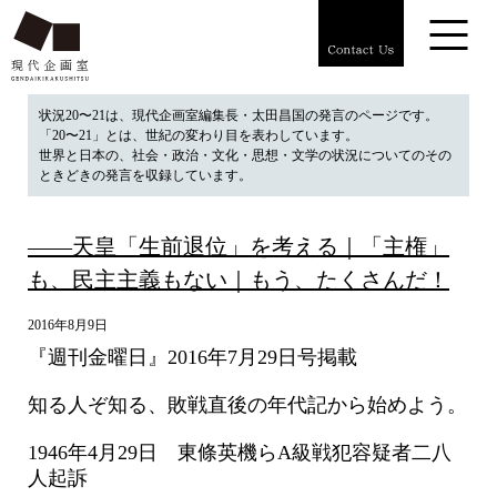
状況20〜21は、現代企画室編集長・太田昌国の発言のページです。
「20〜21」とは、世紀の変わり目を表わしています。
世界と日本の、社会・政治・文化・思想・文学の状況についてのその
ときどきの発言を収録しています。
――天皇「生前退位」を考える｜「主権」
も、民主主義もない｜もう、たくさんだ！
2016年8月9日
『週刊金曜日』2016年7月29日号掲載
知る人ぞ知る、敗戦直後の年代記から始めよう。
1946年4月29日 東條英機らA級戦犯容疑者二八
人起訴