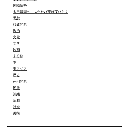
国際情勢
太田昌国の、ふたたび夢は夜ひらく
思想
拉致問題
政治
文化
文学
映画
未分類
本
東アジア
歴史
死刑問題
民族
沖縄
演劇
社会
美術