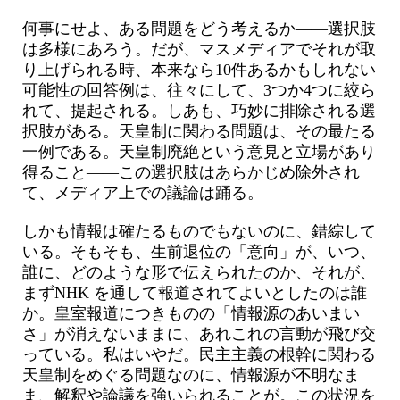
何事にせよ、ある問題をどう考えるか――選択肢
は多様にあろう。だが、マスメディアでそれが取
り上げられる時、本来なら10件あるかもしれない
可能性の回答例は、往々にして、3つか4つに絞ら
れて、提起される。しあも、巧妙に排除される選
択肢がある。天皇制に関わる問題は、その最たる
一例である。天皇制廃絶という意見と立場があり
得ること――この選択肢はあらかじめ除外され
て、メディア上での議論は踊る。
しかも情報は確たるものでもないのに、錯綜して
いる。そもそも、生前退位の「意向」が、いつ、
誰に、どのような形で伝えられたのか、それが、
まずNHK を通して報道されてよいとしたのは誰
か。皇室報道につきものの「情報源のあいまい
さ」が消えないままに、あれこれの言動が飛び交
っている。私はいやだ。民主主義の根幹に関わる
天皇制をめぐる問題なのに、情報源が不明なま
ま、解釈や論議を強いられることが。この状況を