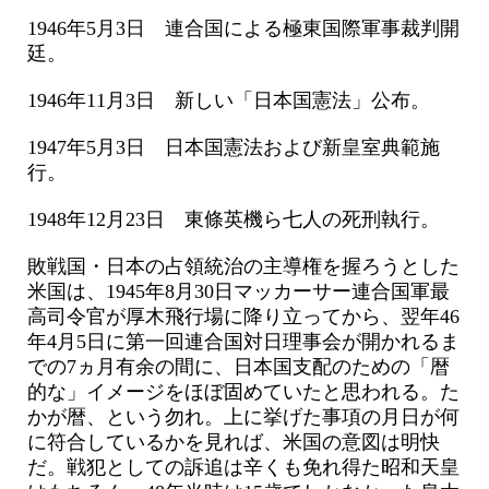
1946年5月3日 連合国による極東国際軍事裁判開
廷。
1946年11月3日 新しい「日本国憲法」公布。
1947年5月3日 日本国憲法および新皇室典範施
行。
1948年12月23日 東條英機ら七人の死刑執行。
敗戦国・日本の占領統治の主導権を握ろうとした
米国は、1945年8月30日マッカーサー連合国軍最
高司令官が厚木飛行場に降り立ってから、翌年46
年4月5日に第一回連合国対日理事会が開かれるま
での7ヵ月有余の間に、日本国支配のための「暦
的な」イメージをほぼ固めていたと思われる。た
かが暦、という勿れ。上に挙げた事項の月日が何
に符合しているかを見れば、米国の意図は明快
だ。戦犯としての訴追は辛くも免れ得た昭和天皇